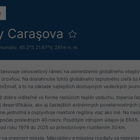
y Caraşova
munsko
,
45.2°S 21.87°V,
281m n. m.
stanovuje celosvetový rámec na obmedzenie globálneho otepľova
úrovňou. Na dosiahnutie tohto globálneho teplotného cieľa sa kr
znižovať, a to na základe najlepších dostupných vedeckých pozna
ž dobre viditeľné vo forme rastúcich teplôt vzduchu, topenia 
j desertifikácie, ako aj častejších extrémnych poveternostných 
lne jednotná a ovplyvňuje niektoré regióny viac ako iné. Na na
 počas posledných 40 rokov. Použitým zdrojom údajov je ERA5, p
od roku 1979 do 2025 so priestorovým rozlíšením 30 km.
a presnom mieste. Mikroklímy a miestne rozdiely sa neprejavia