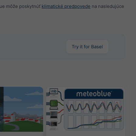
blue môže poskytnúť
klimatické predpovede
na nasledujúce
Try it for Basel