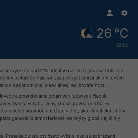
26 °C
22:00
nia výrazne pod 2°C, ideálne na 1,5°C (stupňa Celzia) v
ajiny usilujú čo najskôr zastaviť rast emisií skleníkových
tkov a ekonomickej a sociálnej realizovateľnosti.
ľadovcov a zmenšovania polárnych ľadových čiapok,
javov, ako sú vlny horúčav, suchá, povodne a búrky.
sledujúcich diagramoch môžete vidieť, ako klimatická zmena
iata generácia atmosférickej reanalýzy globálnej klímy
. Preto budú teploty často vyššie, ako sú zobrazené,