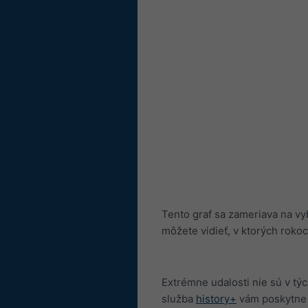
Tento graf sa zameriava na vy
môžete vidieť, v ktorých rokoc
Extrémne udalosti nie sú v tý
služba
history+
vám poskytne 