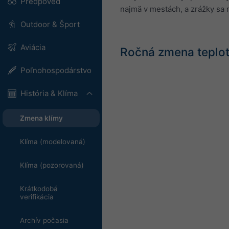
Predpoveď
najmä v mestách, a zrážky sa m
Outdoor & Šport
Aviácia
Ročná zmena teplo
Poľnohospodárstvo
História & Klíma
Zmena klímy
Klíma (modelovaná)
Klíma (pozorovaná)
Krátkodobá
verifikácia
Archív počasia