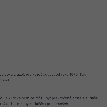
teploty a zrážok pre každý august od roku 1979. Tak
normál.
iou a kritické hranice môžu byť prekročené častejšie. Naša
zrážkach a mnohých ďalších premenných.