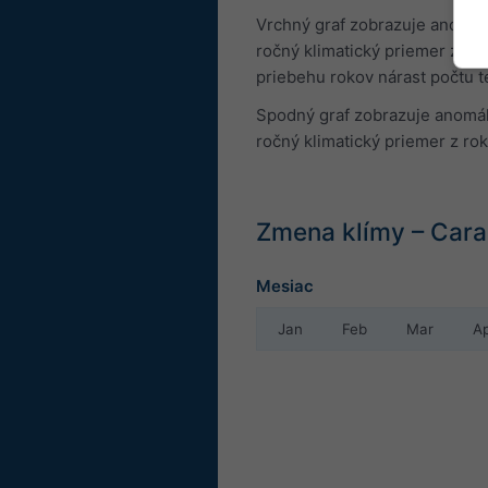
Vrchný graf zobrazuje anomáli
ročný klimatický priemer z ro
priebehu rokov nárast počtu t
Spodný graf zobrazuje anomáli
ročný klimatický priemer z ro
Zmena klímy – Cara
Mesiac
Jan
Feb
Mar
A