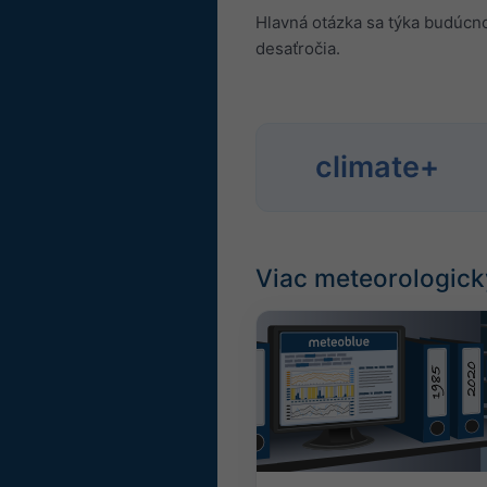
Hlavná otázka sa týka budúcn
desaťročia.
climate+
Viac meteorologick