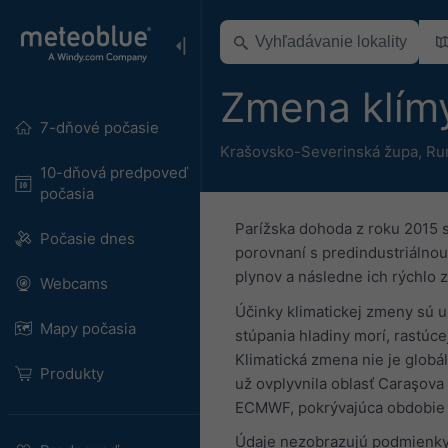
Zmena klím
7-dňové počasie
Krašovsko-Severinská župa
,
Ru
10-dňová predpoveď
počasia
Parížska dohoda z roku 2015 
Počasie dnes
porovnaní s predindustriálnou 
plynov a následne ich rýchlo 
Webcams
Účinky klimatickej zmeny sú u
Mapy počasia
stúpania hladiny morí, rastúce
Klimatická zmena nie je globá
Produkty
už ovplyvnila oblasť Caraşova
ECMWF, pokrývajúca obdobie 
Údaje nezobrazujú podmienky n