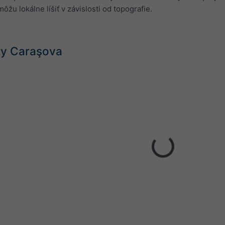
ôžu lokálne líšiť v závislosti od topografie.
ty Caraşova