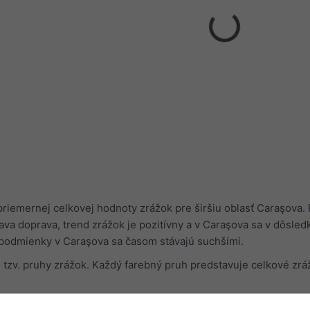
riemernej celkovej hodnoty zrážok pre širšiu oblasť Caraşova.
ľava doprava, trend zrážok je pozitívny a v Caraşova sa v dôsle
, podmienky v Caraşova sa časom stávajú suchšími.
 tzv. pruhy zrážok. Každý farebný pruh predstavuje celkové zráž