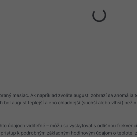
braný mesiac. Ak napríklad zvolíte august, zobrazí sa anomália 
h bol august teplejší alebo chladnejší (suchší alebo vlhší) než 
chto údajoch viditeľné – môžu sa vyskytovať s odlišnou frekvenc
prístup k podrobným základným hodinovým údajom o teplote, 