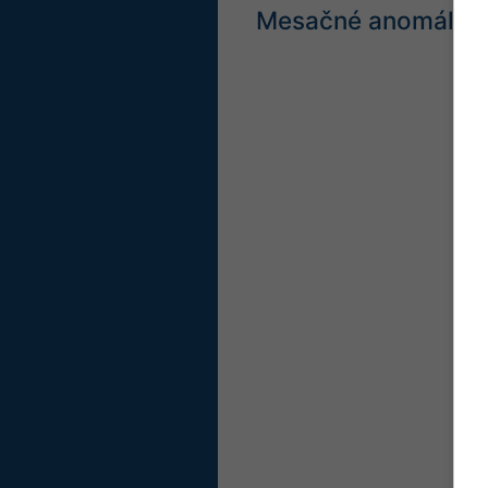
Mesačné anomálie t