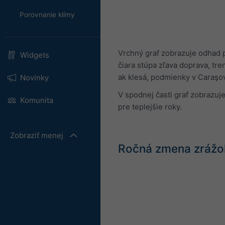
Porovnanie klímy
Vrchný graf zobrazuje odhad p
Widgets
čiara stúpa zľava doprava, tre
ak klesá, podmienky v Caraşo
Novinky
V spodnej časti graf zobrazuj
Komunita
pre teplejšie roky.
Zobraziť menej
Ročná zmena zrážo