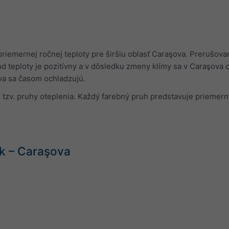
riemernej ročnej teploty pre širšiu oblasť Caraşova. Prerušova
nd teploty je pozitívny a v dôsledku zmeny klímy sa v Caraşova o
va sa časom ochladzujú.
e tzv. pruhy oteplenia. Každý farebný pruh predstavuje priemern
k – Caraşova