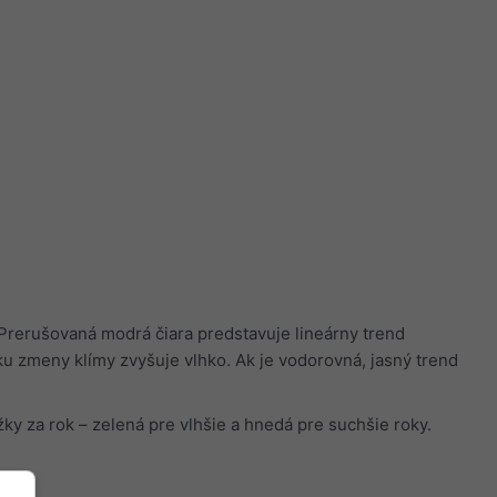
 Prerušovaná modrá čiara predstavuje lineárny trend
dku zmeny klímy zvyšuje vlhko. Ak je vodorovná, jasný trend
ky za rok – zelená pre vlhšie a hnedá pre suchšie roky.