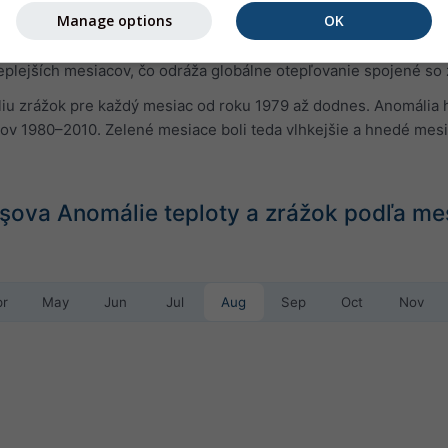
Manage options
OK
u teploty pre každý mesiac od roku 1979 až dodnes. Anomália ud
kov 1980–2010. Červené mesiace boli teda teplejšie a modré me
eplejších mesiacov, čo odráža globálne otepľovanie spojené so
u zrážok pre každý mesiac od roku 1979 až dodnes. Anomália ho
kov 1980–2010. Zelené mesiace boli teda vlhkejšie a hnedé mes
şova Anomálie teploty a zrážok podľa me
pr
May
Jun
Jul
Aug
Sep
Oct
Nov