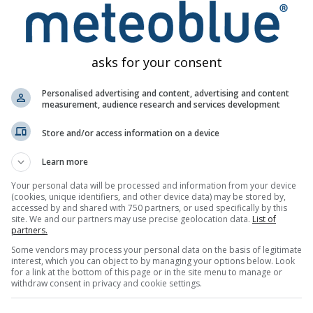
eploty a zrážok – zmena klímy Caraşova
asks for your consent
Personalised advertising and content, advertising and content
measurement, audience research and services development
Store and/or access information on a device
Learn more
Your personal data will be processed and information from your device
(cookies, unique identifiers, and other device data) may be stored by,
accessed by and shared with 750 partners, or used specifically by this
site. We and our partners may use precise geolocation data.
List of
partners.
Some vendors may process your personal data on the basis of legitimate
interest, which you can object to by managing your options below. Look
for a link at the bottom of this page or in the site menu to manage or
withdraw consent in privacy and cookie settings.