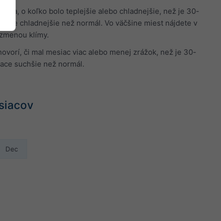
áva, o koľko bolo teplejšie alebo chladnejšie, než je 30-
siace chladnejšie než normál. Vo väčšine miest nájdete v
 zmenou klímy.
vorí, či mal mesiac viac alebo menej zrážok, než je 30-
iace suchšie než normál.
siacov
Dec