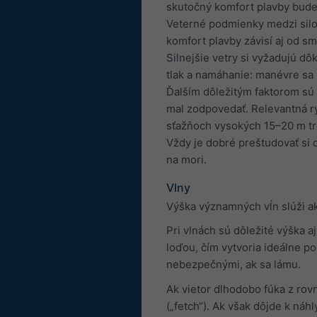
skutočný komfort plavby bude 
Veterné podmienky medzi silo
komfort plavby závisí aj od s
Silnejšie vetry si vyžadujú d
tlak a namáhanie: manévre sa 
Ďalším dôležitým faktorom sú 
mal zodpovedať. Relevantná rýc
sťažňoch vysokých 15–20 m tre
Vždy je dobré preštudovať si 
na mori.
Vlny
Výška významných vĺn slúži ak
Pri vlnách sú dôležité výška 
loďou, čím vytvoria ideálne p
nebezpečnými, ak sa lámu.
Ak vietor dlhodobo fúka z rov
(„fetch“). Ak však dôjde k ná