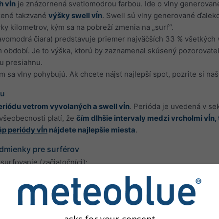
h vĺn
je znázornená svetlomodrou farbou. Ide o vlny generované 
zené takzvané
výšky swell vĺn
. Swell sú vlny generované ďalek
ky kilometrov, kým sa na pobreží zmenia na „surf“.
vomodrá čiara) predstavuje priemer najväčších 33 % všetkých vĺ
 období. Je to výška, ktorú by zaznamenal skúsený pozorovateľ.
u presiahnu.
 sa vlny pohybujú. Ak chcete nájsť najlepší spot, pozrite si na
lu
eriódu vetrom vyvolaných a swell vĺn
. Perióda je uvedená v se
 všeobecnosti platí, že
čím dlhšie intervaly medzi vrcholmi vĺn,
p periódy vĺn
nájdete najlepšie miesta
.
dmienky pre surférov
urfovanie (začiatočníci):
málne 1,5 metra.
e 40 km/h.
try stabilizujú vlny, zatiaľ čo pri onshore vetroch sa vlny a vod