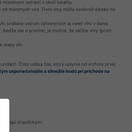
miestnymi vetrami v okolí lokality.
o od miestnych vôd. Tieto vlny môžu vzniknúť ďaleko na
n (vrátane vetrom vytvorených aj swell vĺn) v danej
 Keďže ide o priemer, je možné, že väčšie vlny (pozri
še mapy vĺn.
kundách. Číslo udáva čas, ktorý uplynie od vrcholu prvej
 tým usporiadanejšie a silnejšie budú pri príchode na
a stávajú chaotickými.