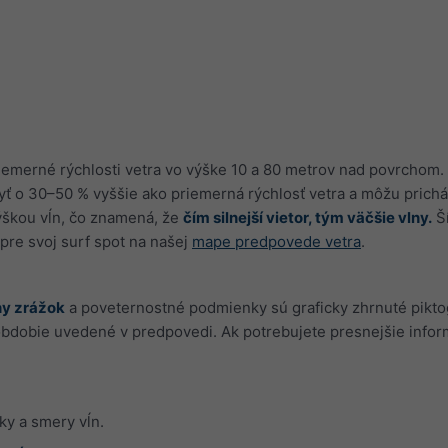
merné rýchlosti vetra vo výške 10 a 80 metrov nad povrchom. Z
ť o 30–50 % vyššie ako priemerná rýchlosť vetra a môžu prichá
ýškou vĺn, čo znamená, že
čím silnejší vietor, tým väčšie vlny.
Ší
pre svoj surf spot na našej
mape predpovede vetra
.
ny zrážok
a poveternostné podmienky sú graficky zhrnuté piktog
 obdobie uvedené v predpovedi. Ak potrebujete presnejšie infor
ky a smery vĺn.