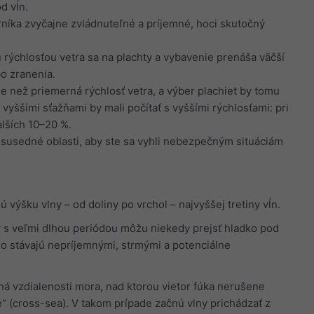
d vĺn.
níka zvyčajne zvládnuteľné a príjemné, hoci skutočný
 rýchlosťou vetra sa na plachty a vybavenie prenáša väčší
o zranenia.
e než priemerná rýchlosť vetra, a výber plachiet by tomu
vyššími sťažňami by mali počítať s vyššími rýchlosťami: pri
alších 10–20 %.
j susedné oblasti, aby ste sa vyhli nebezpečným situáciám
výšku vlny – od doliny po vrchol – najvyššej tretiny vĺn.
ny s veľmi dlhou periódou môžu niekedy prejsť hladko pod
lo stávajú nepríjemnými, strmými a potenciálne
ná vzdialenosti mora, nad ktorou vietor fúka nerušene
“ (cross-sea). V takom prípade začnú vlny prichádzať z