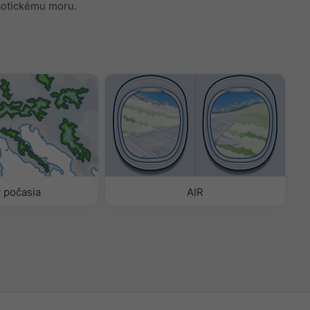
aotickému moru.
 počasia
AIR