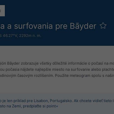
 a surfovania pre Bāyder
S 46.27°V,
2292m n. m.
n Bāyder zobrazuje všetky dôležité informácie o počasí na mori.
 počasia nájdete najlepšie miesto na surfovanie alebo placht
 hodinovým časovým rozlíšením. Použite meteogram spolu s naši
o je len príklad pre Lisabon, Portugalsko. Ak chcete vidieť tieto
sto na Zemi, predplaťte si point+