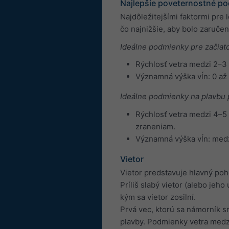
Najlepšie poveternostné po
Najdôležitejšími faktormi pre
čo najnižšie, aby bolo zaruče
Ideálne podmienky pre začiat
Rýchlosť vetra medzi 2–3 B
Významná výška vĺn: 0 až
Ideálne podmienky na plavbu
Rýchlosť vetra medzi 4–5 B
zraneniam.
Významná výška vĺn: medzi
Vietor
Vietor predstavuje hlavný poh
Príliš slabý vietor (alebo je
kým sa vietor zosilní.
Prvá vec, ktorú sa námorník sn
plavby. Podmienky vetra medzi