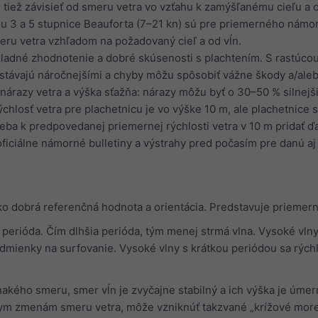
tiež závisieť od smeru vetra vo vzťahu k zamýšľanému cieľu a o
u 3 a 5 stupnice Beauforta (7–21 kn) sú pre priemerného námor
meru vetra vzhľadom na požadovaný cieľ a od vĺn.
ôkladné zhodnotenie a dobré skúsenosti s plachtením. S rastúcou
stávajú náročnejšími a chyby môžu spôsobiť vážne škody a/aleb
nárazy vetra a výška sťažňa: nárazy môžu byť o 30–50 % silnejši
hlosť vetra pre plachetnicu je vo výške 10 m, ale plachetnice s 
ba k predpovedanej priemernej rýchlosti vetra v 10 m pridať ď
oficiálne námorné bulletiny a výstrahy pred počasím pre danú a
o dobrá referenčná hodnota a orientácia. Predstavuje priemernú 
aj perióda. Čím dlhšia perióda, tým menej strmá vlna. Vysoké vl
odmienky na surfovanie. Vysoké vlny s krátkou periódou sa rých
nakého smeru, smer vĺn je zvyčajne stabilný a ich výška je úmer
hlym zmenám smeru vetra, môže vzniknúť takzvané „krížové more