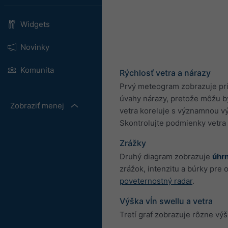
Widgets
Novinky
Komunita
Rýchlosť vetra a nárazy
Prvý meteogram zobrazuje prie
úvahy nárazy, pretože môžu by
Zobraziť menej
vetra koreluje s významnou v
Skontrolujte podmienky vetra 
Zrážky
Druhý diagram zobrazuje
úhr
zrážok, intenzitu a búrky pre
poveternostný radar
.
Výška vĺn swellu a vetra
Tretí graf zobrazuje rôzne výš