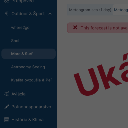
Predpoveď
Meteogram sea (1 day)
Meteog
Outdoor & Šport
Uk
where2go
This forecast is not ava
Sneh
More & Surf
Astronomy Seeing
Kvalita ovzdušia & Peľ
Aviácia
Poľnohospodárstvo
História & Klíma