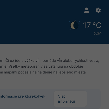
17 °C
2:30
 Či už ide o výšku vĺn, periódu vĺn alebo rýchlosti vetra,
enie. Všetky meteogramy sa vzťahujú na obdobie
mi mapami počasia na nájdenie najlepšieho miesta.
 informácie pre ktorékoľvek
Viac
informácií