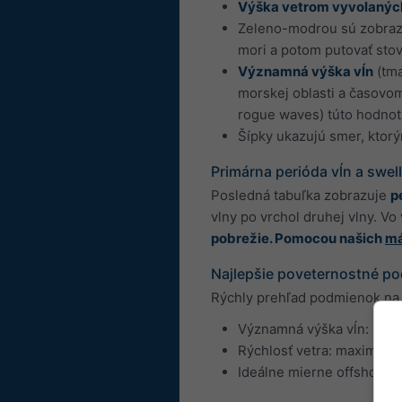
Výška vetrom vyvolanýc
Zeleno-modrou sú zobra
mori a potom putovať stov
Významná výška vĺn
(tma
morskej oblasti a časovom
rogue waves) túto hodnot
Šípky ukazujú smer, ktorým
Primárna perióda vĺn a swel
Posledná tabuľka zobrazuje
p
vlny po vrchol druhej vlny. Vo
pobrežie. Pomocou našich
má
Najlepšie poveternostné po
Rýchly prehľad podmienok na s
Významná výška vĺn: maxi
Rýchlosť vetra: maximáln
Ideálne mierne offshore ve