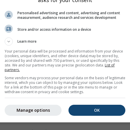
asks for your consent
e tvorbu vĺn je vietor
. Vietor vytvára pohyb vodných častíc, keď
Personalised advertising and content, advertising and content
čení jedna na druhú. Zjednodušene platí, že
čím väčšia plocha o
measurement, audience research and services development
a naberajú vlny rôzne rýchlosti. Ak rýchlejšie vlny dobehnú pom
Store and/or access information on a device
obrovských (rogue) vĺn.
Learn more
e s prudko stúpajúcim morskim dnom, môže sa náhle prevaliť dop
Your personal data will be processed and information from your device
ffshore a onshore vetry
. Onshore vetry fúkajú z mora na pevnin
(cookies, unique identifiers, and other device data) may be stored by,
ce sa na pobreží, zatiaľ čo offshore vetry pri pobreží takmer ž
accessed by and shared with 750 partners, or used specifically by this
site. We and our partners may use precise geolocation data.
List of
partners.
situácie, keď silné onshore vetry fúkali niekoľko dní a potom ich
relatívne bezpečnú) zábavu. Aktuálne podmienky nájdete na naš
Some vendors may process your personal data on the basis of legitimate
interest, which you can object to by managing your options below. Look
for a link at the bottom of this page or in the site menu to manage or
withdraw consent in privacy and cookie settings.
ou vlny. Vysoké vlny s krátkou periódou (menej ako 10 sekúnd) s
ické pre vetrové vlny, ktoré vznikajú pôsobením vetra v danej obl
Manage options
OK
dné vlny s dlhou periódou, čo je vo všeobecnosti prípad swell