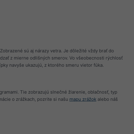
obrazené sú aj nárazy vetra. Je dôležité vždy brať do
dzať z mierne odlišných smerov. Vo všeobecnosti rýchlosť
pky navyše ukazujú, z ktorého smeru vietor fúka.
ramami. Tie zobrazujú slnečné žiarenie, oblačnosť, typ
mácie o zrážkach, pozrite si našu
mapu zrážok
alebo náš