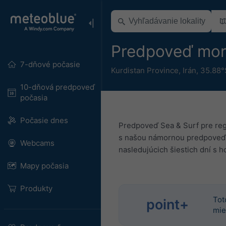
Predpoveď mora
7-dňové počasie
Kurdistan Province
,
Irán
,
35.88°
10-dňová predpoveď
počasia
Počasie dnes
Predpoveď Sea & Surf pre regió
s našou námornou predpoveďou
Webcams
nasledujúcich šiestich dní s
Mapy počasia
Produkty
Tot
point+
mie