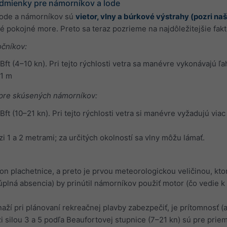
dmienky pre námorníkov a lode
 lode a námorníkov sú
vietor, vlny a búrkové výstrahy (pozri na
né pokojné more. Preto sa teraz pozrieme na najdôležitejšie fak
očníkov:
ft (4–10 kn). Pri tejto rýchlosti vetra sa manévre vykonávajú ľ
 1 m
 pre skúsených námorníkov:
ft (10–21 kn). Pri tejto rýchlosti vetra si manévre vyžadujú viac
 1 a 2 metrami; za určitých okolností sa vlny môžu lámať.
on plachetnice, a preto je prvou meteorologickou veličinou, kt
ho úplná absencia) by prinútil námorníkov použiť motor (čo vedi
aží pri plánovaní rekreačnej plavby zabezpečiť, je prítomnosť (
 silou 3 a 5 podľa Beaufortovej stupnice (7–21 kn) sú pre pri