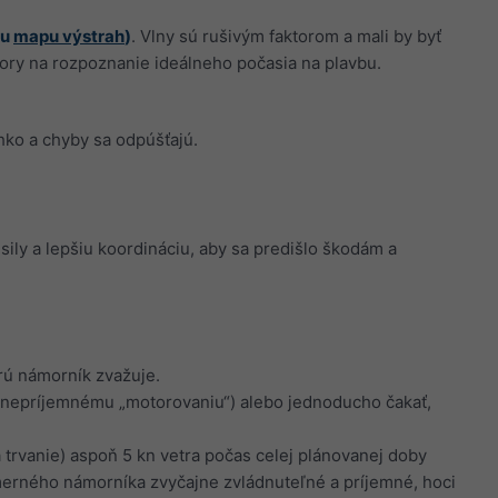
šu
mapu výstrah
)
. Vlny sú rušivým faktorom a mali by byť
tory na rozpoznanie ideálneho počasia na plavbu.
ahko a chyby sa odpúšťajú.
 sily a lepšiu koordináciu, aby sa predišlo škodám a
orú námorník zvažuje.
e k nepríjemnému „motorovaniu“) alebo jednoducho čakať,
a trvanie) aspoň 5 kn vetra počas celej plánovanej doby
emerného námorníka zvyčajne zvládnuteľné a príjemné, hoci