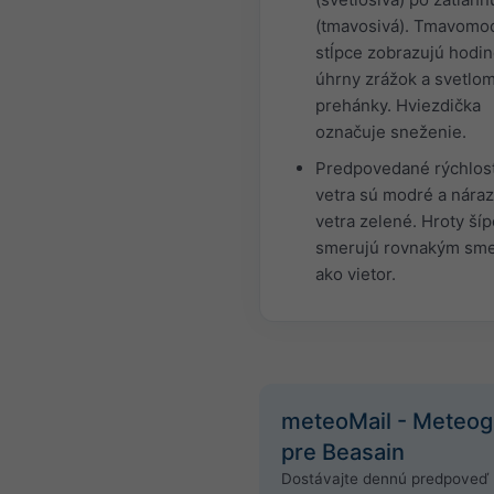
(tmavosivá). Tmavomo
stĺpce zobrazujú hodi
úhrny zrážok a svetlo
prehánky. Hviezdička
označuje sneženie.
Predpovedané rýchlost
vetra sú modré a nára
vetra zelené. Hroty ší
smerujú rovnakým sm
ako vietor.
meteoMail - Meteo
pre Beasain
Dostávajte dennú predpoveď 