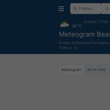
9 km/h
11:00
30 °C
Meteogram Bea
Euskal Autonomia Erkidegoa
236m n. m.
Meteogram
All-in-One