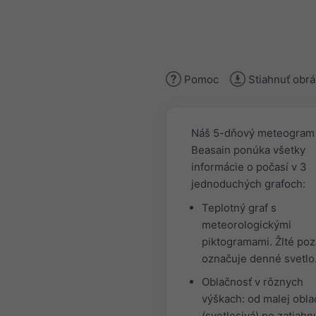
Pomoc
Stiahnuť obr
Náš 5-dňový meteogram
Beasain ponúka všetky
informácie o počasí v 3
jednoduchých grafoch:
Teplotný graf s
meteorologickými
piktogramami. Žlté poz
označuje denné svetlo
Oblačnosť v rôznych
výškach: od malej obla
(svetlosivá) po zatiahn