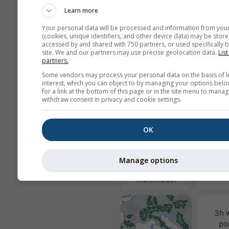
Learn more
Vašu e-mailovú adresu neposkytu
tretím stranám, ako je uvedené v 
Your personal data will be processed and information from you
zásadách ochrany súkromia
. Pou
(cookies, unique identifiers, and other device data) may be store
služieb meteoblue súhlasíte s naši
accessed by and shared with 750 partners, or used specifically b
site. We and our partners may use precise geolocation data.
List
obchodnými podmienkami
. Vašu 
partners.
adresu bude možné používať aj s ď
službami meteoblue.
Some vendors may process your personal data on the basis of l
interest, which you can object to by managing your options belo
for a link at the bottom of this page or in the site menu to manag
withdraw consent in privacy and cookie settings.
Viac meteorologických úda
OK
Kvalita
&
Manage options
MultiModel
3h 
po