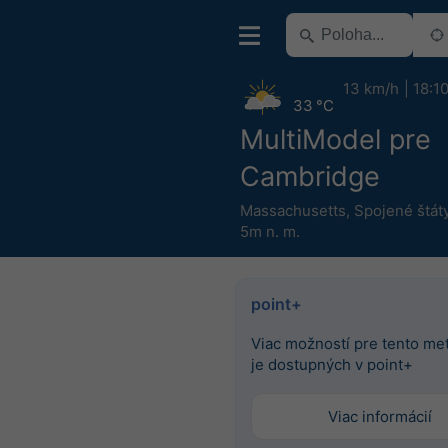
13 km/h
18:1
33 °C
MultiModel pre
Cambridge
Massachusetts
,
Spojené štát
5m n. m.
point+
Viac možností pre tento m
je dostupných v point+
Viac informácií