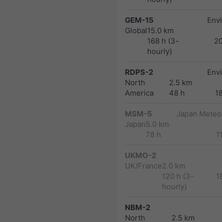
GEM-15
Env
Global
15.0 km
168 h (3-
2
hourly)
RDPS-2
Env
North
2.5 km
America
48 h
1
MSM-5
Japan Meteor
Japan
5.0 km
78 h
1
UKMO-2
UK/France
2.0 km
120 h (3-
1
hourly)
NBM-2
North
2.5 km