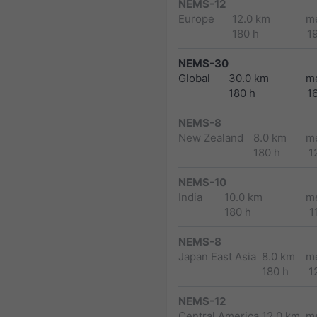
NEMS-12
Europe
12.0 km
m
180 h
1
NEMS-30
Global
30.0 km
m
180 h
1
NEMS-8
New Zealand
8.0 km
m
180 h
1
NEMS-10
India
10.0 km
m
180 h
1
NEMS-8
Japan East Asia
8.0 km
m
180 h
1
NEMS-12
Central America
12.0 km
m