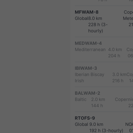
MFWAM-8
Cope
Global
8.0 km
Met
228 h (3-
2
hourly)
MEDWAM-4
Mediterranean
4.0 km
Co
204 h
06
IBIWAM-3
Iberian Biscay
3.0 km
Co
Irish
216 h
1
BALWAM-2
Baltic
2.0 km
Copernic
144 h
2
RTOFS-9
Global
9.0 km
NO
192 h (3-hourly)
0