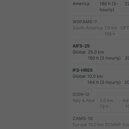
America
180 h (3-
2
hourly)
WRFAMS-7
South America
7.0 km
CPT
168 h
AIFS-25
Global
25.0 km
180 h (3-hourly)
2
IFS-HRES
Global
10.0 km
144 h (3-hourly)
2
ICON-I2
Italy & Alps
2.0 km
Ita
72 h
1
CAMS-10
Europe
10.0 km
ECMWF Cop