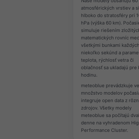
Naše modely obsahujú 60
atmosférických vrstiev a s
hlboko do stratosféry pri 
hPa (výška 60 km). Počasi
simuluje riešením zložitýc
matematických rovníc med
všetkými bunkami každýc
niekoľko sekúnd a parame
teplota, rýchlosť vetra či
oblačnosť sa ukladajú pre
hodinu.
meteoblue prevádzkuje ve
množstvo modelov počasi
integruje open data z rôz
zdrojov. Všetky modely
meteoblue sa počítajú dva
denne na vyhradenom Hig
Performance Cluster.