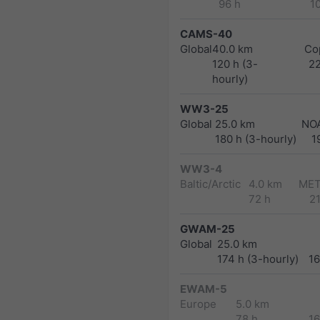
96 h
1
CAMS-40
Global
40.0 km
Co
120 h (3-
2
hourly)
WW3-25
Global
25.0 km
NO
180 h (3-hourly)
1
WW3-4
Baltic/Arctic
4.0 km
MET
72 h
2
GWAM-25
Global
25.0 km
174 h (3-hourly)
1
EWAM-5
Europe
5.0 km
78 h
1