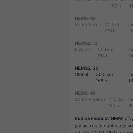
180 h
1
NEMS-10
South Africa
10.0 km
m
180 h
1
NEMS2-12
Europe
12.0 km
m
168 h
1
NEMS2-30
Global
30.0 km
m
168 h
1
NEMS-10
South America
10.0 km
m
180 h
1
Rodina modelov NMM:
prv
počasia od meteoblue (v p
od roku 2007). NMM je regi