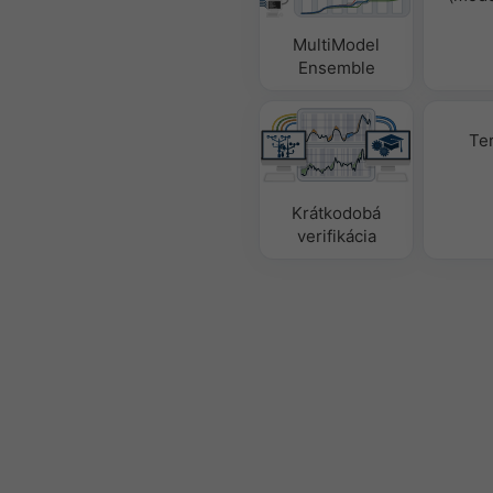
MultiModel
Ensemble
Te
Krátkodobá
verifikácia