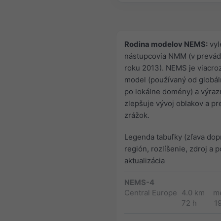
Rodina modelov NEMS:
vyl
nástupcovia NMM (v prevád
roku 2013). NEMS je viacr
model (používaný od globál
po lokálne domény) a výraz
zlepšuje vývoj oblakov a p
zrážok.
Legenda tabuľky (zľava dop
región, rozlíšenie, zdroj a 
aktualizácia
NEMS-4
Central Europe
4.0 km
m
72 h
1