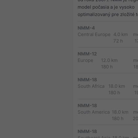
model počasia a je vysoko
optimalizovaný pre zložité t
NMM-4
Central Europe
4.0 km
m
72 h
1
NMM-12
Europe
12.0 km
m
180 h
1
NMM-18
South Africa
18.0 km
m
180 h
1
NMM-18
South America
18.0 km
m
180 h
2
NMM-18
Southeast Asia
18.0 km
m