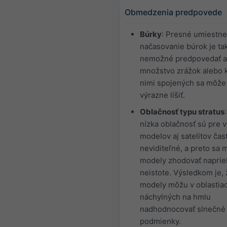
Obmedzenia predpovede
Búrky
: Presné umiestne
načasovanie búrok je t
nemožné predpovedať a
množstvo zrážok alebo 
nimi spojených sa môže
výrazne líšiť.
Oblačnosť typu stratus
nízka oblačnosť sú pre 
modelov aj satelitov čas
neviditeľné, a preto sa
modely zhodovať naprie
neistote. Výsledkom je, 
modely môžu v oblastia
náchylných na hmlu
nadhodnocovať slnečné
podmienky.