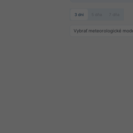
3 dni
5 dňa
7 dňa
Vybrať meteorologické mod