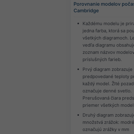
Porovnanie modelov počas
Cambridge
Každému modelu je pri
jedna farba, ktorá sa po
všetkých diagramoch. 
vedľa diagramu obsahuj
zoznam názvov modelov
príslušných farieb.
Prvý diagram zobrazuje
predpovedané teploty p
každý model. Žlté pozad
označuje denné svetlo.
Prerušovaná čiara preds
priemer všetkých model
Druhý diagram zobrazuj
množstvá zrážok: modré
označujú zrážky v mm