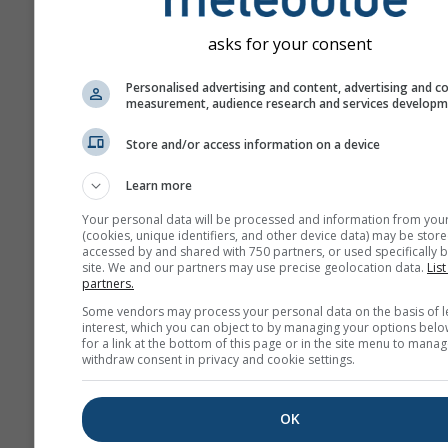
GFS-40
asks for your consent
Global
40.0 km
NO
180 h (3-hourly)
1
Personalised advertising and content, advertising and c
measurement, audience research and services develop
NAM-12
North
12.0 km
Store and/or access information on a device
America
84 h (3-
1
hourly)
Learn more
Your personal data will be processed and information from you
NAM-5
(cookies, unique identifiers, and other device data) may be store
North America
5.0 km
NO
accessed by and shared with 750 partners, or used specifically b
48 h
1
site. We and our partners may use precise geolocation data.
List
partners.
NAM-3
Some vendors may process your personal data on the basis of l
North America
3.0 km
NO
interest, which you can object to by managing your options belo
for a link at the bottom of this page or in the site menu to manag
60 h
1
withdraw consent in privacy and cookie settings.
HRRR-2
North America
3.0 km
NO
OK
17 h
2