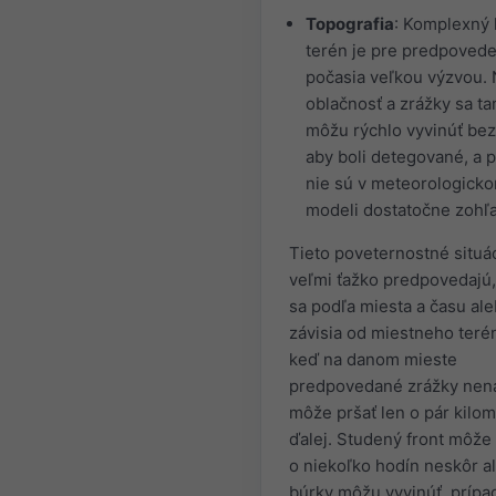
Topografia
: Komplexný 
terén je pre predpoved
počasia veľkou výzvou. 
oblačnosť a zrážky sa t
môžu rýchlo vyvinúť bez
aby boli detegované, a 
nie sú v meteorologick
modeli dostatočne zohľ
Tieto poveternostné situá
veľmi ťažko predpovedajú
sa podľa miesta a času al
závisia od miestneho terén
keď na danom mieste
predpovedané zrážky nen
môže pršať len o pár kilo
ďalej. Studený front môže 
o niekoľko hodín neskôr a
búrky môžu vyvinúť, prípa