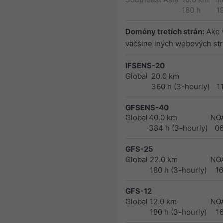
180 h
1
Domény tretích strán:
Ako 
väčšine iných webových st
IFSENS-20
Global
20.0 km
360 h (3-hourly)
1
GFSENS-40
Global
40.0 km
NO
384 h (3-hourly)
0
GFS-25
Global
22.0 km
NO
180 h (3-hourly)
1
GFS-12
Global
12.0 km
NO
180 h (3-hourly)
1