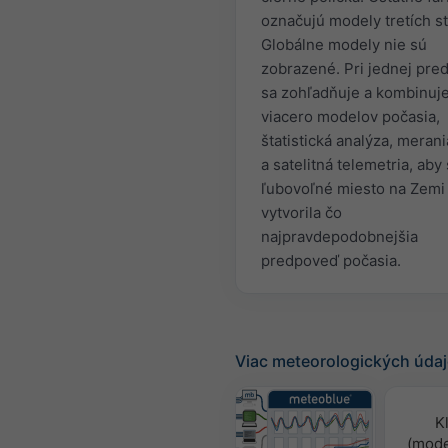
označujú modely tretích st
Globálne modely nie sú
zobrazené. Pri jednej pre
sa zohľadňuje a kombinuj
viacero modelov počasia,
štatistická analýza, merani
a satelitná telemetria, aby
ľubovoľné miesto na Zemi
vytvorila čo
najpravdepodobnejšia
predpoveď počasia.
Viac meteorologických úda
K
(mode