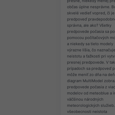
presné, niekedy menej pr
občas úplne nesprávne. B
skvelé vedieť vopred, či je
predpoveď pravdepodobn
správna, ale ako? Všetky
predpovede počasia sa poč
pomocou počítačových m
a niekedy sa tieto modely
výrazne líšia, čo naznačuj
neistotu a ťažkosti pri vytv
presnej predpovede. V ta
prípadoch sa predpoveď p
môže meniť zo dňa na deň
diagram MultiModel zobra
predpovede počasia z via
modelov od meteoblue a i
väčšinou národných
meteorologických služieb.
všeobecnosti neistota