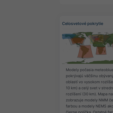
Celosvetové pokrytie
Modely počasia meteoblu
pokrývajú väčšinu obývan
oblastí vo vysokom rozlíše
10 km) a celý svet v stre
rozlíšení (30 km). Mapa n
zobrazuje modely NMM č
farbou a modely NEMS ak
čierne políčka. Ostatné fa