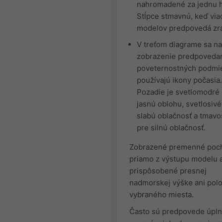
nahromadené za jednu 
Stĺpce stmavnú, keď via
modelov predpovedá zrá
V treťom diagrame sa na
zobrazenie predpoveda
poveternostných podmi
používajú ikony počasia.
Pozadie je svetlomodré
jasnú oblohu, svetlosivé
slabú oblačnosť a tmavo
pre silnú oblačnosť.
Zobrazené premenné poc
priamo z výstupu modelu a
prispôsobené presnej
nadmorskej výške ani pol
vybraného miesta.
Často sú predpovede úpl