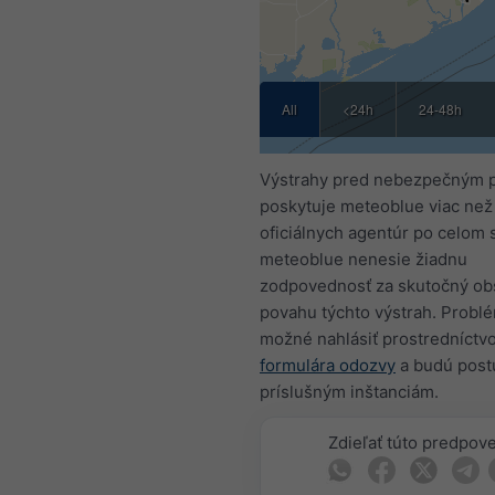
All
<24h
24-48h
Výstrahy pred nebezpečným 
poskytuje meteoblue viac než
oficiálnych agentúr po celom 
meteoblue nenesie žiadnu
zodpovednosť za skutočný ob
povahu týchto výstrah. Problé
možné nahlásiť prostredníct
formulára odozvy
a budú pos
príslušným inštanciám.
Zdieľať túto predpov