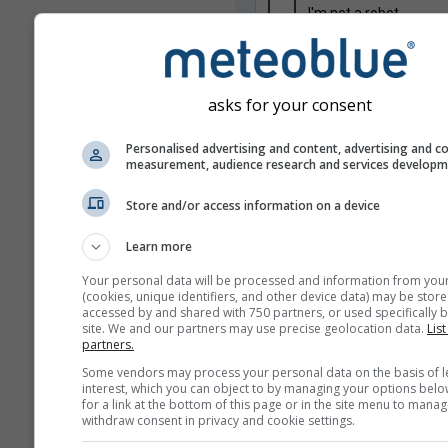
asks for your consent
Personalised advertising and content, advertising and c
measurement, audience research and services develop
Vašu e-mailovú adresu neposkytu
Store and/or access information on a device
tretím stranám, ako je uvedené v 
zásadách ochrany súkromia
. Pou
Learn more
služieb meteoblue súhlasíte s naši
obchodnými podmienkami
. Vašu 
Your personal data will be processed and information from you
adresu bude možné používať aj s ď
(cookies, unique identifiers, and other device data) may be store
službami meteoblue.
accessed by and shared with 750 partners, or used specifically b
site. We and our partners may use precise geolocation data.
List
partners.
Some vendors may process your personal data on the basis of l
interest, which you can object to by managing your options belo
Viac meteorologických úda
for a link at the bottom of this page or in the site menu to manag
withdraw consent in privacy and cookie settings.