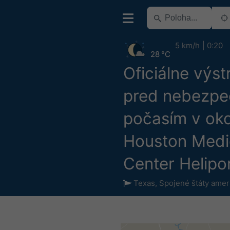
5 km/h
0:20
28 °C
Oficiálne výst
pred nebezp
počasím v oko
Houston Medi
Center Helipo
Texas
,
Spojené štáty amer