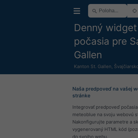
Denný widget
počasia pre S
Gallen
Kanton St. Gallen
,
Švajčiarsk
Naša predpoveď na vašej w
stránke
Integrovať predpoveď počasia
meteoblue na svoju webovú s
Nakonfigurujte parametre a sk
vygenerovaný HTML kód (pozri
do svojho webu.