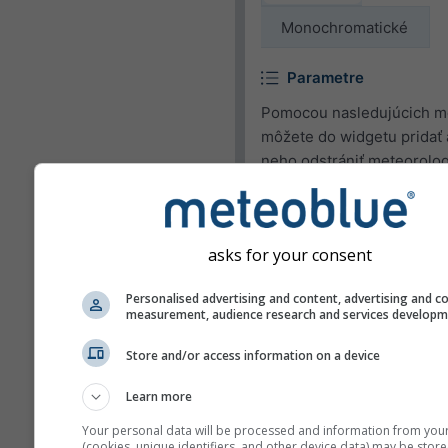
Monochromatické
Parametre
Pomocou nasledujúcich m
môžete do widgetu pridať 
neho odstrániť meteorolo
parametre.
Piktogram
asks for your consent
Teplota (max.)
Personalised advertising and content, advertising and c
Teplota (min.)
measurement, audience research and services develop
Rýchlosť vetra
Store and/or access information on a device
Nárazy vetra
Learn more
Smer vetra
Your personal data will be processed and information from you
Index UV
(cookies, unique identifiers, and other device data) may be store