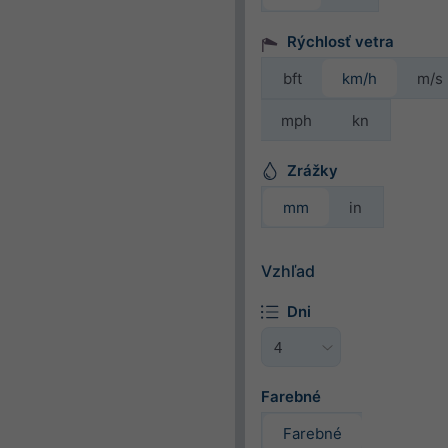
Rýchlosť vetra
bft
km/h
m/s
mph
kn
Zrážky
mm
in
Vzhľad
Dni
Farebné
Farebné