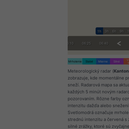
1h
3h
6h
9h
:10
05:25
05:40
05:55
06:10
06:25
06:40
06:55
V
Mrholenie
Slabé
Mierne
Silné
s
Meteorologický radar (
Kanton 
zobrazuje, kde momentálne pr
sneží. Radarová mapa sa aktua
každých 5 minút novým rada
pozorovaním. Rôzne farby oz
intenzitu dažďa alebo sneženi
Svetlomodrá označuje mrhole
strednú intenzitu a červená s 
silné zrážky, ktoré sú zvyčajn