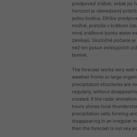
predpoveď zrážok, avšak jej 
horizont je obmedzený pribli
jednu hodinu. Dlhšie predpov
možné, pretože v krátkom čas
nové zrážkové bunky alebo ex
zanikajú. Skutočné počasie je 
než len posun existujúcich z
buniek.
The forecast works very well
weather fronts or large organ
precipitation structures are 
regularly, without disappearin
created. If the radar animation 
hours shows local thundersto
precipitation cells forming an
disappearing in an irregular 
then the forecast is not vey a