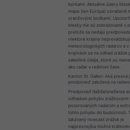
búrkami. Aktuálne údery bles
mape (len Európa) označené 
oranžovými bodkami. Upozorň
blesky nie sú zobrazované v 
pretože sa nedajú predpoveda
niektoré krajiny neprevádzkuj
meteorologických radarov a v 
krajinách sa na odhad zrážok 
satelitné údaje, ktoré sú men
ako radar v reálnom čase.
Kanton St. Gallen: Aká presná 
predpoveď založená na radare
Predpoveď dažďa/sneženia sa
odhadom pohybu zrážkových 
pozorovaných radarom a extr
tohto pohybu do budúcnosti. 
takzvaný nowcast zrážok je
najpresnejšia možná krátkod