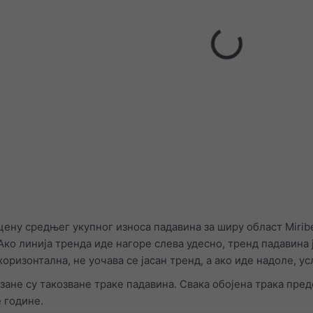
цену средњег укупног износа падавина за ширу област Mirib
ко линија тренда иде нагоре слева удесно, тренд падавина ј
оризонтална, не уочава се јасан тренд, а ако иде надоле, ус
ане су такозване траке падавина. Свака обојена трака пред
е године.