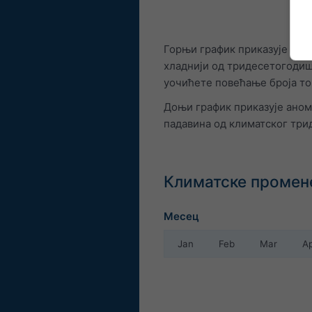
Горњи график приказује аном
хладнији од тридесетогодиш
уочићете повећање броја то
Доњи график приказује анома
падавина од климатског три
Климатске промене
Месец
Jan
Feb
Mar
A