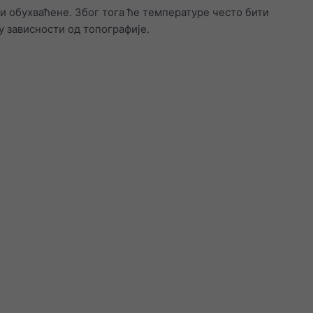
и обухваћене. Због тога ће температуре често бити
у зависности од топографије.