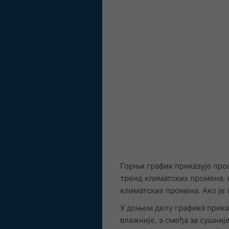
Горњи график приказује про
тренд климатских промена. А
климатских промена. Ако је х
У доњем делу графика приказ
влажније, а смеђа за сушниј