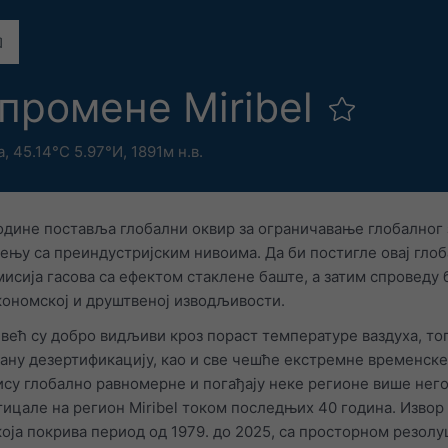
промене Miribel
а
,
45.14°С 5.97°И,
1891м н.в.
године поставља глобални оквир за ограничавање глобалног 
ђењу са преиндустријским нивоима. Да би постигле овај гло
мисија гасова са ефектом стаклене баште, а затим спроведу
кономској и друштвеној изводљивости.
већ су добро видљиви кроз пораст температуре ваздуха, т
ну дезертификацију, као и све чешће екстремне временске 
ису глобално равномерне и погађају неке регионе више нег
тицале на регион Miribel током последњих 40 година. Извор
оја покрива период од 1979. до 2025, са просторном резолу