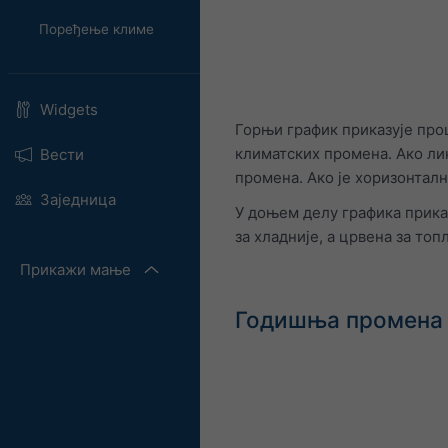
Поређење климе
Widgets
Горњи график приказује про
климатских промена. Ако лин
Вести
промена. Ако је хоризонтална
Заједница
У доњем делу графика приказ
за хладније, а црвена за топ
Прикажи мање
Годишња промена п