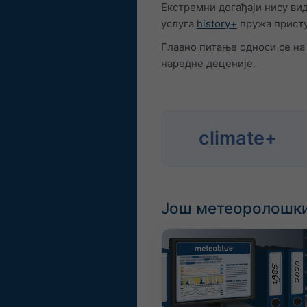
Екстремни догађаји нису ви
услуга
history+
пружа присту
Главно питање односи се на
наредне деценије.
climate+
Још метеоролошки