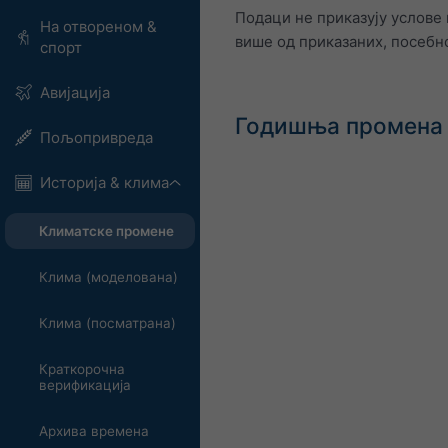
Подаци не приказују услове 
На отвореном &
више од приказаних, посебно
спорт
Авијација
Годишња промена 
Пољопривреда
Историја & клима
Климатске промене
Клима (моделована)
Клима (посматрана)
Краткорочна
верификација
Архива времена