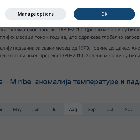
Manage options
OK
алију температуре за сваки месец од 1979. године до данас
њег климатског просека 1980–2010. Црвени месеци су били т
плијих месеци током година, што одражава глобално загре
лију падавина за сваки месец од 1979. године до данас. Ан
десетогодишњег просека 1980–2010. Зелени месеци су били
 – Miribel аномалија температуре и па
pr
May
Jun
Jul
Aug
Sep
Oct
Nov