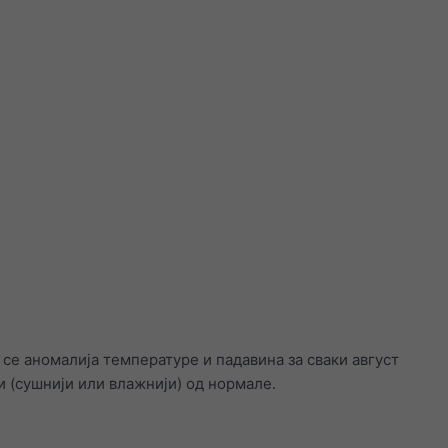
 се аномалија температуре и падавина за сваки август
и (сушнији или влажнији) од нормале.