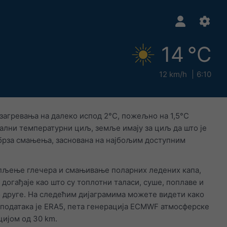
14 °C
12 km/h
6:10
загревања на далеко испод 2°C, пожељно на 1,5°C
бални температурни циљ, земље имају за циљ да што је
 брза смањења, заснована на најбољим доступним
опљење глечера и смањивање поларних ледених капа,
догађаје као што су топлотни таласи, суше, поплаве и
о друге. На следећим дијаграмима можете видети како
 података је ERA5, пета генерација ECMWF атмосферске
цијом од 30 km.