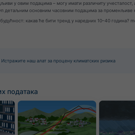
дљиви у овим подацима – могу имати различиту учесталост,
п детаљним основним часовним подацима за променљиве као
 будућност: какав ће бити тренд у наредних 10–40 година?
Истражите наш алат за процену климатских ризика
х података