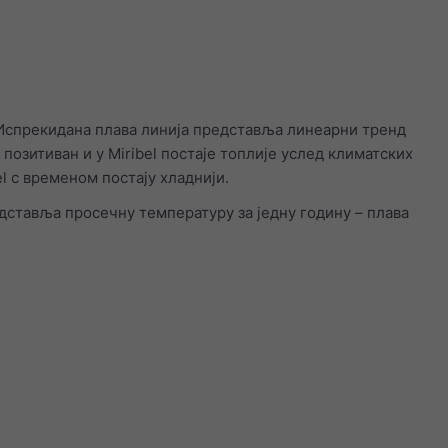
 Испрекидана плава линија представља линеарни тренд
позитиван и у Miribel постаје топлије услед климатских
el с временом постају хладнији.
дставља просечну температуру за једну годину – плава