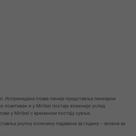
el. Испрекидана плава линија представља линеарни
е позитиван и у Miribel постаје влажније услед
лови у Miribel с временом постају сувљи.
ставља укупну количину падавина за годину – зелена за