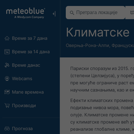
Климатске 
Време за 7 дана
Оверња-Рона-Алпи
,
Француск
Време за 14 дана
Време данас
Париски споразум из 2015. 
(степени Целзијуса), у поре
Webcams
пре могуће ограниче раст е
научним сазнањима, као и е
Мапе времена
Ефекти климатских промена 
Производи
подизање нивоа мора, повећа
олује. Климатске промене н
су климатске промене већ у
Прогноза
рeанализе глобалне климе, к