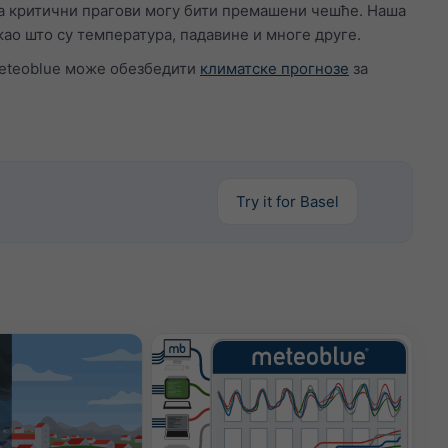
 а критични прагови могу бити премашени чешће. Наша
 што су температура, падавине и многе друге.
 meteoblue може обезбедити
климатске прогнозе
за
Try it for Basel