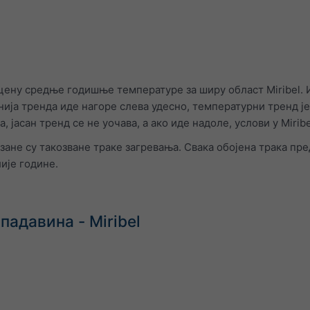
цену средње годишње температуре за ширу област Miribel.
ија тренда иде нагоре слева удесно, температурни тренд је 
, јасан тренд се не уочава, а ако иде надоле, услови у Mirib
ане су такозване траке загревања. Свака обојена трака пре
лије године.
адавина - Miribel