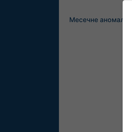
Месечне аномалије