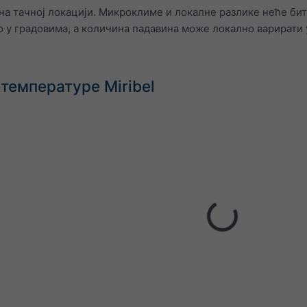
на тачној локацији. Микроклиме и локалне разлике неће бит
 у градовима, а количина падавина може локално варирати 
температуре Miribel