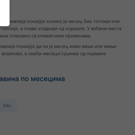
. Аномалија показује колико је месец био топлији или
оплији, а плави хладнији од нормале. У већини места
вање повезано са климатским променама.
омалија показује да ли је месец имао више или мање
 влажнији, а смеђи месеци сушнији од нормале.
давина по месецима
Dec