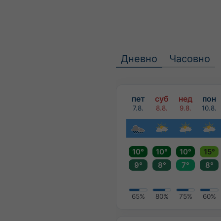
Дневно
Часовно
пет
суб
нед
пон
7.8.
8.8.
9.8.
10.8.
10°
10°
10°
15°
9°
8°
7°
8°
65%
80%
75%
60%