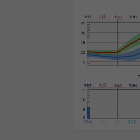
пет
суб
нед
пон
П
пет
суб
нед
пон
70%
0%
5%
10%