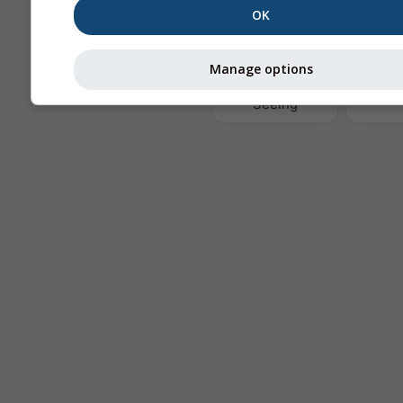
OK
Те
Manage options
Astronomy
Seeing