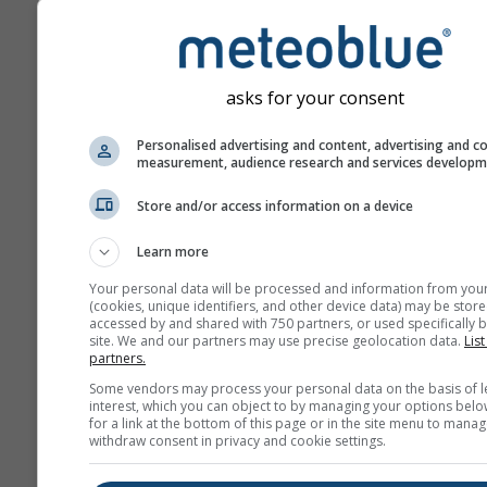
бројем дана прогнозе ун
Прогноза је креирана п
„ансамбл“ модела. Изра
се више пролаза модела
asks for your consent
различитим почетним
параметрима како би се
Personalised advertising and content, advertising and c
measurement, audience research and services develop
прецизније проценила
предвидивост прогнозе.
Store and/or access information on a device
Learn more
Још метеоролошких пода
Your personal data will be processed and information from you
(cookies, unique identifiers, and other device data) may be store
accessed by and shared with 750 partners, or used specifically b
site. We and our partners may use precise geolocation data.
List
Mult
partners.
Ens
Some vendors may process your personal data on the basis of l
interest, which you can object to by managing your options belo
Сезонска
for a link at the bottom of this page or in the site menu to manag
withdraw consent in privacy and cookie settings.
прогноза