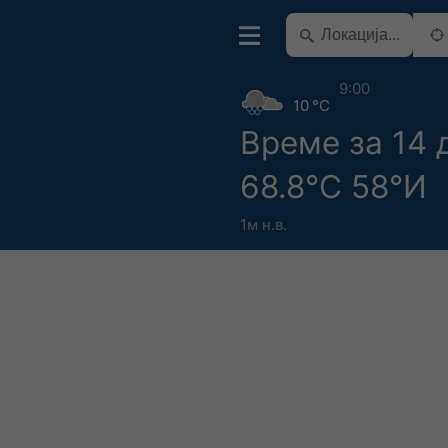
9:00
10 °C
Време за 14 
68.8°С 58°И
1м н.в.