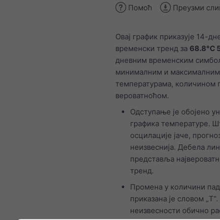
Помоћ
Преузми сли
Овај график приказује 14-дн
временски тренд за
68.8°С 
дневним временским симбо
минималним и максималним
температурама, количином 
вероватноћом.
Одступање је обојено у
графика температуре. Ш
осцилације јаче, прогноз
неизвеснија. Дебела лин
представља највероватн
тренд.
Промена у количини па
приказана је словом „T“.
неизвесности обично ра