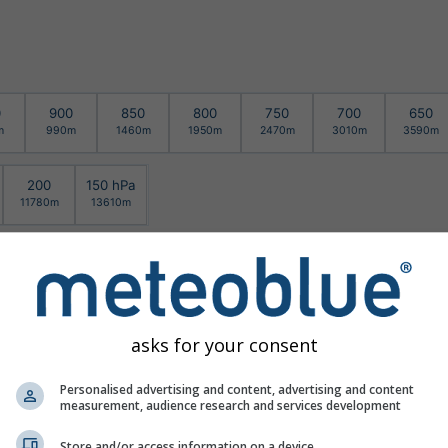
0
900
850
800
750
700
650
m
990m
1460m
1950m
2470m
3010m
3590m
200
150 hPa
11780m
13610m
asks for your consent
Personalised advertising and content, advertising and content
measurement, audience research and services development
Store and/or access information on a device