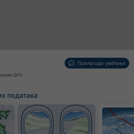
Прилагоди увећање
еузми GPX
х података