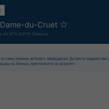
-Dame-du-Cruet
а
,
45.37°С 6.31°И,
554м н.в.
 је само пример за Базел, Швајцарска. Да бисте видели ове 
ацију на Земљи, претплатите се на point+