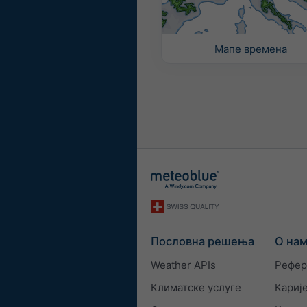
Мапе времена
Пословна решења
О на
Weather APIs
Рефер
Климатске услуге
Кариј