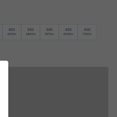
600
550
500
450
400
4210m
4860m
5570m
6340m
7190m