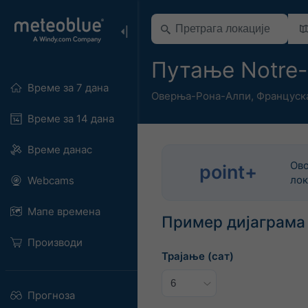
Путање Notre
Време за 7 дана
Оверња-Рона-Алпи
,
Француск
Време за 14 дана
Време данас
Ово
point+
лок
Webcams
Мапе времена
Пример дијаграма
Производи
Трајање (сат)
Прогноза