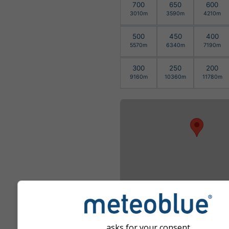
700
650
600
3010m
3590m
4210m
500
450
400
5570m
6340m
7190m
300
250
200
9160m
10360m
11780m
asks for your consent