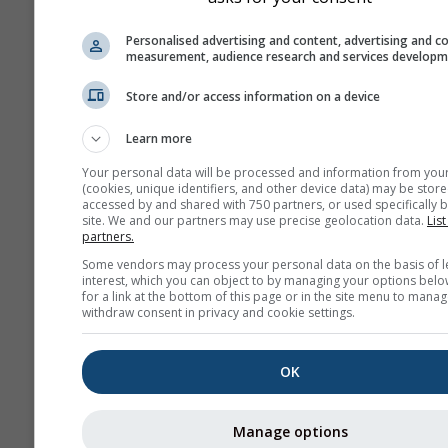
Zoom à adapte
Personalised advertising and content, advertising and c
Afficher l'aide
Téléch
measurement, audience research and services develop
GPX
Store and/or access information on a device
Learn more
Plus de données météo
Your personal data will be processed and information from you
(cookies, unique identifiers, and other device data) may be store
accessed by and shared with 750 partners, or used specifically b
site. We and our partners may use precise geolocation data.
List
partners.
Some vendors may process your personal data on the basis of l
Cartes météo
interest, which you can object to by managing your options belo
for a link at the bottom of this page or in the site menu to manag
withdraw consent in privacy and cookie settings.
Bul
conv
OK
Stueve &
Sounding
Manage options