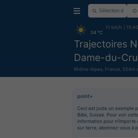
11 km/h
15:4
34 °C
Trajectoires N
Dame-du-Cru
Rhône-Alpes
,
France
,
554m s
point+
Ceci est juste un exemple 
Bâle, Suisse. Pour voir cett
information pour n'importe 
sur terre, abonnez-vous à p