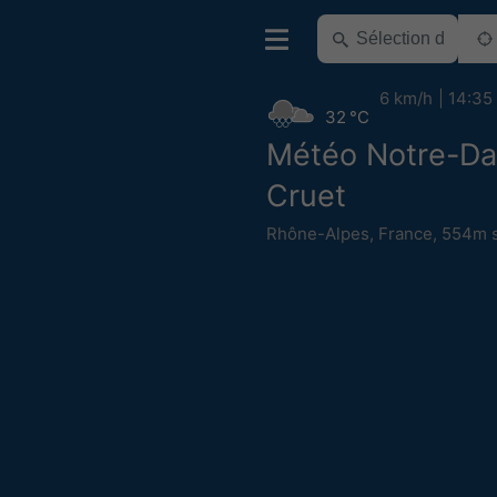
6 km/h
14:35
32 °C
Météo Notre-D
Cruet
Rhône-Alpes
,
France
,
554m s