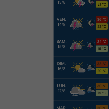
13/8
21 °C
VEN.
36 °C
14/8
22 °C
SAM.
34 °C
15/8
19 °C
DIM.
33 °C
16/8
20 °C
LUN.
30 °C
17/8
19 °C
MAR.
30 °C