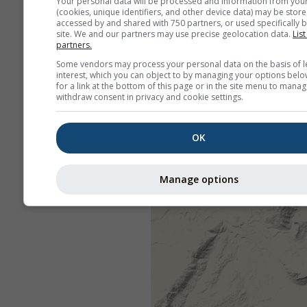
Your personal data will be processed and information from you
(cookies, unique identifiers, and other device data) may be store
accessed by and shared with 750 partners, or used specifically b
site. We and our partners may use precise geolocation data.
List
partners.
Some vendors may process your personal data on the basis of l
interest, which you can object to by managing your options belo
for a link at the bottom of this page or in the site menu to manag
withdraw consent in privacy and cookie settings.
OK
Manage options