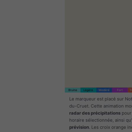
Bruine
Légère
Modéré
Fort
T
Le marqueur est placé sur N
du-Cruet. Cette animation mon
radar des précipitations
pour 
horaire sélectionnée, ainsi q
prévision
. Les croix orange in