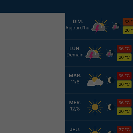
DIM.
33 
Aujourd'hui
20 
LUN.
36 °C
Demain
20 °C
MAR.
35 °C
11/8
20 °C
MER.
36 °C
12/8
20 °C
JEU.
37 °C