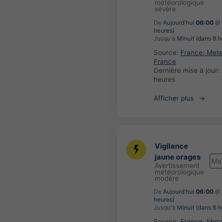
météorologique
sévère
De
Aujourd'hui
06:00
(il
heures)
Jusqu'à
Minuit (dans 8 h
Source:
France: Met
France
Dernière mise à jour:
heures
Afficher plus
Vigilance
jaune orages
Ma
Avertissement
météorologique
modéré
De
Aujourd'hui
06:00
(il
heures)
Jusqu'à
Minuit (dans 8 h
Source:
France: Met