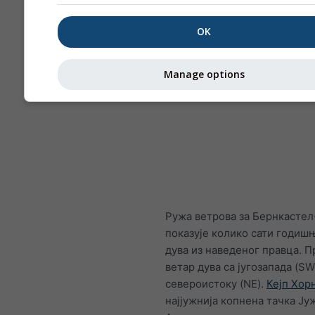
OK
Manage options
Ружа ветрова за Бернкастел
показује колико сати годиш
дува из наведеног правца. 
ветар дува са југозапада (SW
североистоку (NE).
Кејп Хор
најјужнија копнена тачка Ју