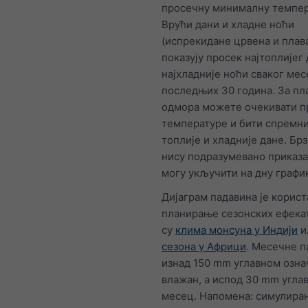
просечну минималну темпер
Врући дани и хладне ноћи
(испрекидане црвена и плава
показују просек најтоплијег 
најхладније ноћи сваког ме
последњих 30 година. За п
одмора можете очекивати п
температуре и бити спремни
топлије и хладније дане. Бр
нису подразумевано приказа
могу укључити на дну графи
Дијаграм падавина је корист
планирање сезонских ефекат
су
клима монсуна у Индији
и
сезона у Африци
. Месечне п
изнад 150 mm углавном озна
влажан, а испод 30 mm угла
месец. Напомена: симулира