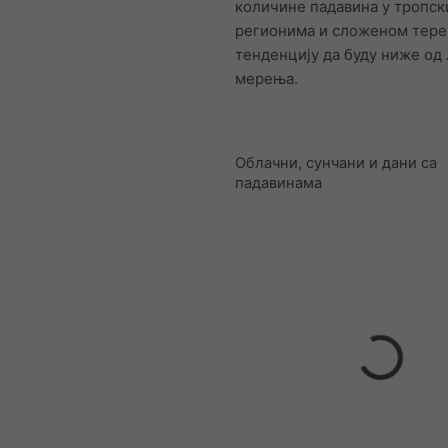
количине падавина у тропс
регионима и сложеном тере
тенденцију да буду ниже од
мерења.
Облачни, сунчани и дани са
падавинама