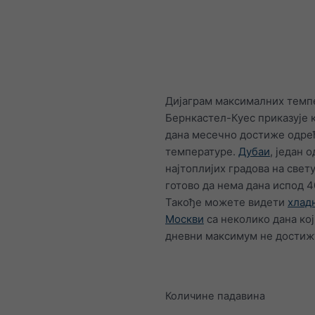
Дијаграм максималних темп
Бернкастел-Куес приказује 
дана месечно достиже одре
температуре.
Дубаи
, један о
најтоплијих градова на свету,
готово да нема дана испод 4
Такође можете видети
хлад
Москви
са неколико дана кој
дневни максимум не достижу
Количине падавина