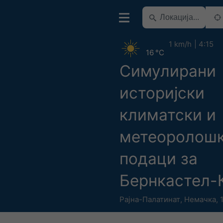
1 km/h
4:15
16 °C
Симулирани
историјски
климатски и
метеоролош
подаци за
Бернкастел-
Рајна-Палатинат
,
Немачка
,