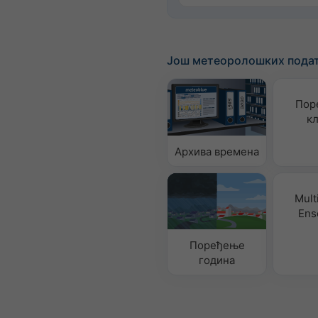
Још метеоролошких пода
Пор
к
Архива времена
Mult
Ens
Поређење
година