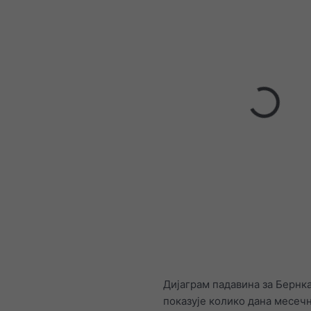
Дијаграм падавина за Бернк
показује колико дана месеч