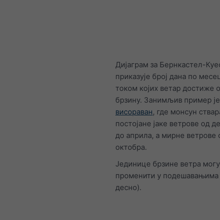
Дијаграм за Бернкастел-Куе
приказује број дана по мес
током којих ветар достиже 
брзину. Занимљив пример ј
висораван
, где монсун ствар
постојане јаке ветрове од 
до априла, а мирне ветрове 
октобра.
Јединице брзине ветра могу
променити у подешавањима 
десно).