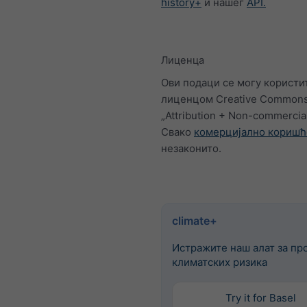
history+
и нашег
API.
Лиценца
Ови подаци се могу користи
лиценцом Creative Common
„Attribution + Non-commercia
Свако
комерцијално кориш
незаконито.
climate+
Истражите наш алат за пр
климатских ризика
Try it for Basel