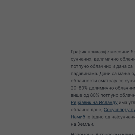
График приказује месечни б
сунчаних, делимично облачн
потпуно облачних и дана са
падавинама. Дани са мање о
облачности сматрају се сунч
20–80% делимично облачним
више од 80% потпуно облач
Рејкјавик на Исланду
има уг
облачне дане,
Сосусвлеј у 
Намиб
је једно од најсунчан
на Земљи.
Напомена: У тропским клима