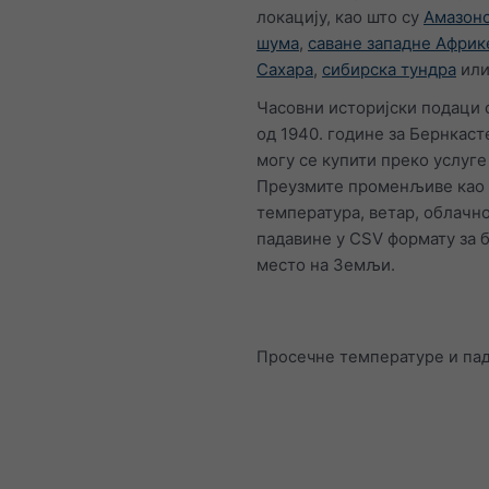
локацију, као што су
Амазонс
шума
,
саване западне Африк
Сахара
,
сибирска тундра
ил
Часовни историјски подаци 
од 1940. године за Бернкаст
могу се купити преко услуг
Преузмите променљиве као 
температура, ветар, облачно
падавине у CSV формату за б
место на Земљи.
Просечне температуре и па