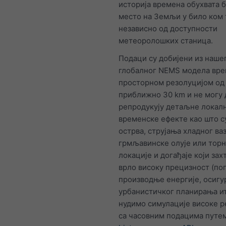
историја времена обухвата б
место на Земљи у било ком 
независно од доступности
метеоролошких станица.
Подаци су добијени из наше
глобалног NEMS модела вре
просторном резолуцијом од
приближно 30 km и не могу 
репродукују детаљне локал
временске ефекте као што с
острва, струјања хладног ваз
грмљавинске олује или торн
локације и догађаје који зах
врло високу прецизност (по
производње енергије, осигу
урбанистичког планирања ит
нудимо симулације високе р
са часовним подацима путе