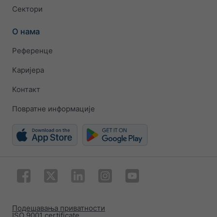
Сектори
О нама
Референце
Каријера
Контакт
Повратне информације
Подешавања приватности
ISO 9001 certificate