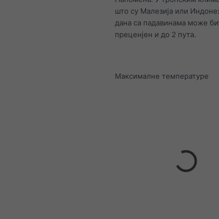
што су Малезија или Индонез
дана са падавинама може би
преценјен и до 2 пута.
Максималне температуре