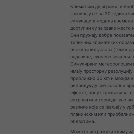
Климатски дијаграми meteob
заснивају се на 30 година ч
симулација моделa времена
доступни су за свако место 
Они пружају добре показат
типичних климатских образа
очекиваних услова (темпера
падавине, сунчево зрачење и
Симулирани метеоролошки 
имају просторну резолуцију
приближно 30 km и можда н
репродукују све локалне вр
ефекте, попут грмљавина, л
ветрова или торнада, као ни
разлике које се јављају у ур
планинским или приобални
областима.
Можете истражити климу за 