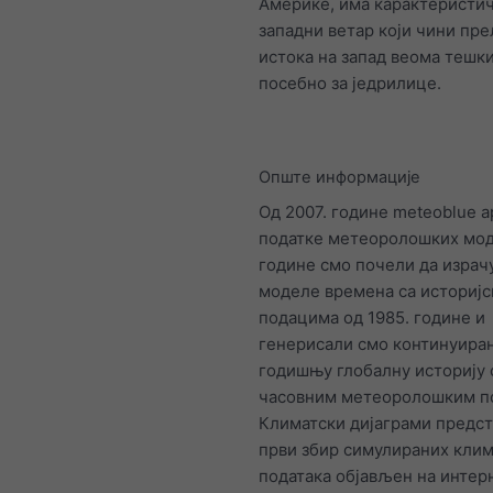
Америке, има карактеристич
западни ветар који чини пре
истока на запад веома тешк
посебно за једрилице.
Опште информације
Од 2007. године meteoblue 
податке метеоролошких мод
године смо почели да израч
моделе времена са историј
подацима од 1985. године и
генерисали смо континуира
годишњу глобалну историју 
часовним метеоролошким п
Климатски дијаграми предс
први збир симулираних клим
података објављен на интер