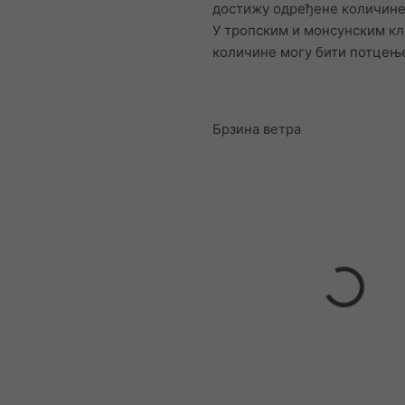
достижу одређене количине
У тропским и монсунским к
количине могу бити потцењ
Брзина ветра