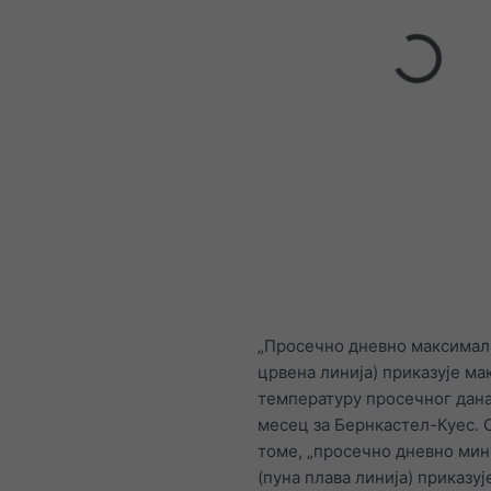
„Просечно дневно максималн
црвена линија) приказује м
температуру просечног дана
месец за Бернкастел-Куес. 
томе, „просечно дневно ми
(пуна плава линија) приказуј