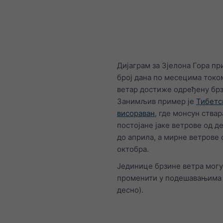
Дијаграм за Зјелона Гора пр
број дана по месецима токо
ветар достиже одређену брз
Занимљив пример је
Тибетс
висораван
, где монсун ствар
постојане јаке ветрове од 
до априла, а мирне ветрове 
октобра.
Јединице брзине ветра могу
променити у подешавањима 
десно).