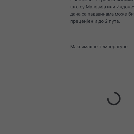
што су Малезија или Индонез
дана са падавинама може би
преценјен и до 2 пута.
Максималне температуре