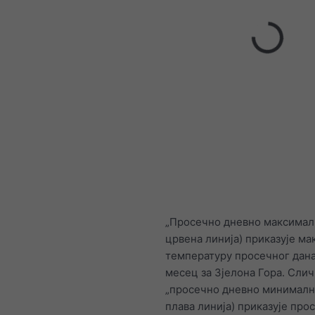
„Просечно дневно максималн
црвена линија) приказује м
температуру просечног дана
месец за Зјелона Гора. Слич
„просечно дневно минимална
плава линија) приказује про