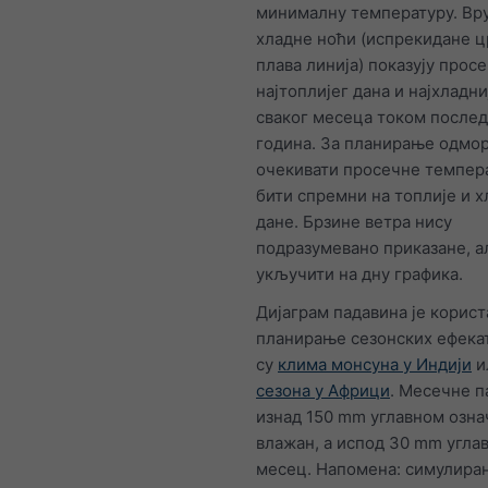
минималну температуру. Вру
хладне ноћи (испрекидане ц
плава линија) показују просе
најтоплијег дана и најхладни
сваког месеца током после
година. За планирање одмо
очекивати просечне темпер
бити спремни на топлије и х
дане. Брзине ветра нису
подразумевано приказане, а
укључити на дну графика.
Дијаграм падавина је корист
планирање сезонских ефекат
су
клима монсуна у Индији
и
сезона у Африци
. Месечне п
изнад 150 mm углавном озна
влажан, а испод 30 mm угла
месец. Напомена: симулира