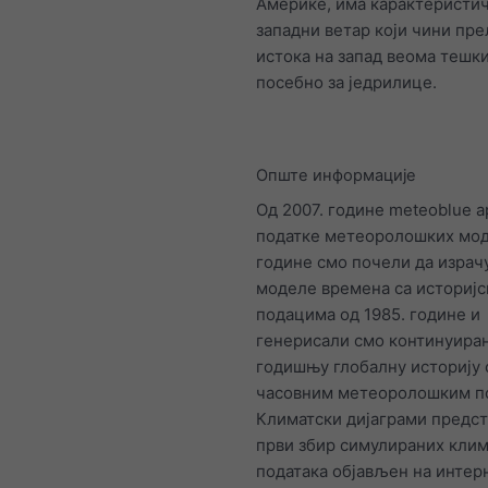
Америке, има карактеристич
западни ветар који чини пре
истока на запад веома тешк
посебно за једрилице.
Опште информације
Од 2007. године meteoblue 
податке метеоролошких мод
године смо почели да израч
моделе времена са историј
подацима од 1985. године и
генерисали смо континуира
годишњу глобалну историју 
часовним метеоролошким п
Климатски дијаграми предс
први збир симулираних клим
података објављен на интер