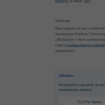
history+
и нашег
API.
Лиценца
Ови подаци се могу користи
лиценцом Creative Common
„Attribution + Non-commercia
Свако
комерцијално кориш
незаконито.
climate+
Истражите наш алат за пр
климатских ризика
Try it for Basel