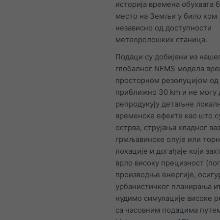
историја времена обухвата б
место на Земљи у било ком 
независно од доступности
метеоролошких станица.
Подаци су добијени из наше
глобалног NEMS модела вре
просторном резолуцијом од
приближно 30 km и не могу 
репродукују детаљне локал
временске ефекте као што с
острва, струјања хладног ваз
грмљавинске олује или торн
локације и догађаје који зах
врло високу прецизност (по
производње енергије, осигу
урбанистичког планирања ит
нудимо симулације високе р
са часовним подацима путе