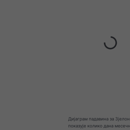
Дијаграм падавина за Зјелон
показује колико дана месеч