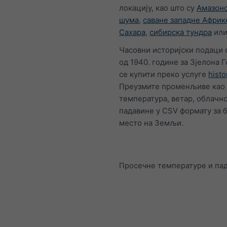
локацију, као што су
Амазонс
шума
,
саване западне Африк
Сахара
,
сибирска тундра
ил
Часовни историјски подаци 
од 1940. године за Зјелона 
се купити преко услуге
histo
Преузмите променљиве као 
температура, ветар, облачно
падавине у CSV формату за б
место на Земљи.
Просечне температуре и па