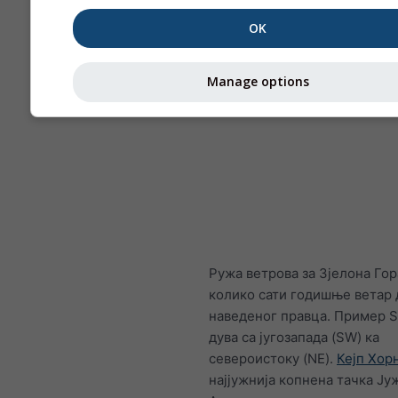
OK
Manage options
Ружа ветрова за Зјелона Гор
колико сати годишње ветар 
наведеног правца. Пример S
дува са југозапада (SW) ка
североистоку (NE).
Кејп Хор
најјужнија копнена тачка Ју