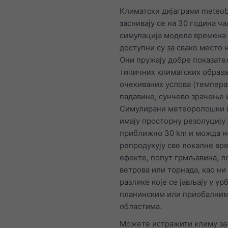
Климатски дијаграми meteob
заснивају се на 30 година ч
симулација моделa времена
доступни су за свако место 
Они пружају добре показат
типичних климатских образа
очекиваних услова (темпера
падавине, сунчево зрачење и
Симулирани метеоролошки 
имају просторну резолуцију
приближно 30 km и можда н
репродукују све локалне вр
ефекте, попут грмљавина, л
ветрова или торнада, као ни
разлике које се јављају у ур
планинским или приобални
областима.
Можете истражити климу за 