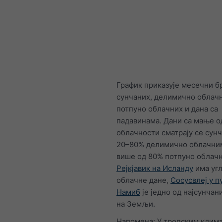
График приказује месечни б
сунчаних, делимично облачн
потпуно облачних и дана са
падавинама. Дани са мање о
облачности сматрају се сунч
20–80% делимично облачним
више од 80% потпуно облач
Рејкјавик на Исланду
има уг
облачне дане,
Сосусвлеј у 
Намиб
је једно од најсунчан
на Земљи.
Напомена: У тропским клима