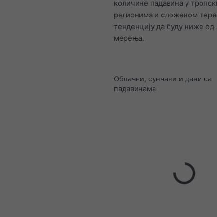
количине падавина у тропс
регионима и сложеном тере
тенденцију да буду ниже од
мерења.
Облачни, сунчани и дани са
падавинама