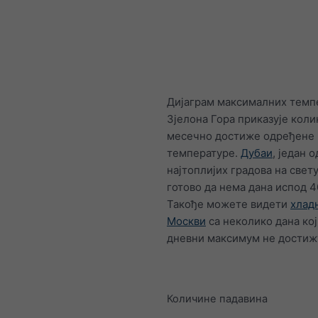
Дијаграм максималних темп
Зјелона Гора приказује коли
месечно достиже одређене
температуре.
Дубаи
, један о
најтоплијих градова на свету,
готово да нема дана испод 4
Такође можете видети
хлад
Москви
са неколико дана кој
дневни максимум не достижу
Количине падавина