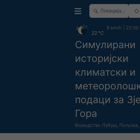
8 km/h
22:00
22 °C
Симулирани
историјски
климатски и
метеоролош
подаци за Зј
Гора
Војводство Лубуш
,
Пољска
,