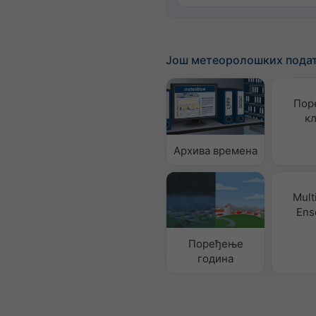
Још метеоролошких пода
Пор
к
Архива времена
Mult
Ens
Поређење
година