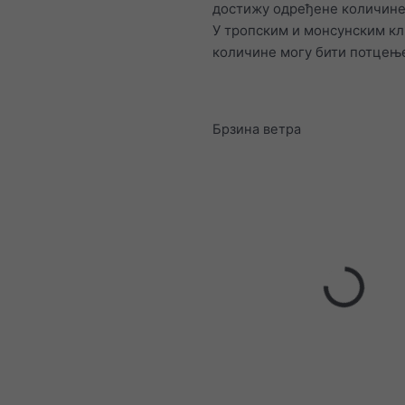
достижу одређене количине
У тропским и монсунским к
количине могу бити потцењ
Брзина ветра