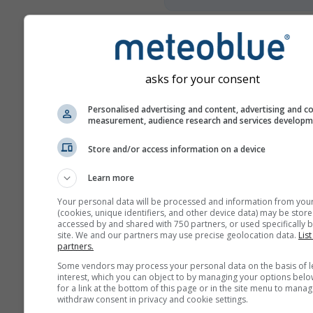
Још метеоролошких пода
asks for your consent
Mult
Personalised advertising and content, advertising and c
Ens
measurement, audience research and services develop
Поређење
Store and/or access information on a device
година
Learn more
Your personal data will be processed and information from you
Пор
(cookies, unique identifiers, and other device data) may be store
к
accessed by and shared with 750 partners, or used specifically b
site. We and our partners may use precise geolocation data.
List
partners.
Архива времена
Some vendors may process your personal data on the basis of l
interest, which you can object to by managing your options belo
for a link at the bottom of this page or in the site menu to manag
withdraw consent in privacy and cookie settings.