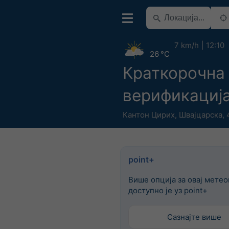
7 km/h
12:10
26 °C
Краткорочна
верификациј
Кантон Цирих
,
Швајцарска
,
point+
Више опција за овај мете
доступно је уз point+
Сазнајте више