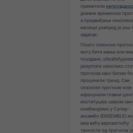
приметили
непоуздано
дневне временске прог
а предвиђање неколик
месеци унапред је још 
задатак.
Пошто сезонске прогно
могу бити мање или ви
поуздане, обезбеђујем
резултате неколико сто
прогноза како бисмо б
проценили тренд. Све
сезонске прогнозе које
израчунали главни цент
институције широм све
комбинујемо у Супер-
ансамбл (ENSEMBLE) ко
има већу вероватноћу
тачности од прогнозе ј