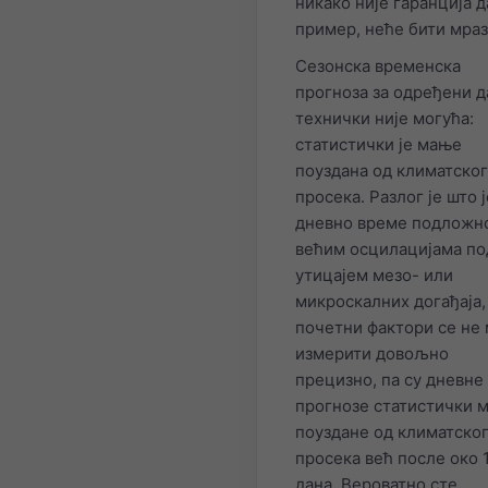
никако није гаранција д
пример, неће бити мраз
Сезонска временска
прогноза за одређени д
технички није могућа:
статистички је мање
поуздана од климатског
просека. Разлог је што ј
дневно време подложн
већим осцилацијама по
утицајем мезо- или
микроскалних догађаја,
почетни фактори се не 
измерити довољно
прецизно, па су дневне
прогнозе статистички 
поуздане од климатско
просека већ после око 
дана. Вероватно сте