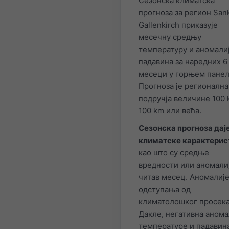
Сезонска климатска
прогноза за регион San
Gallenkirch приказује
месечну средњу
температуру и аномали
падавина за наредних 6
месеци у горњем панел
Прогноза је регионална
подручја величине 100 
100 km или већа.
Сезонска прогноза дај
климатске карактерис
као што су средње
вредности или аномалиј
читав месец. Аномалије
одступања од
климатолошког просека
Дакле, негативна анома
температуре и падавин