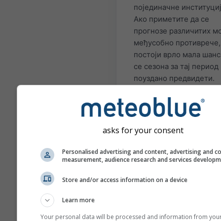
појединачне институциј
Ако приметите да се
прогнозе различитих м
међусобно противрече,
постоји врло мала шанс
се сезона за тај перио
поуздано предвидети.
Постоје регије и ситуац
којима сезонске прогно
могу бити прилично
прецизне. Најпознатији
asks for your consent
примери су El Niño и La
ситуације.
Personalised advertising and content, advertising and c
measurement, audience research and services develop
Различите моделе прик
овде израчунавају: Евр
Store and/or access information on a device
центар за средњерочне
Learn more
временске прогнозе
(ECMWF), Национални
Your personal data will be processed and information from you