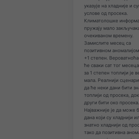
указује на хладније и с
услове од просека.
Климатолошке информа
пружају мало закључак
очекиваном времену.
Замислите месец са
позитивном аномалијом
+1 степен. Вероватноћа
ће сваки сат тог месеца
за 1 степен топлији је 
мала. Реалнији сценари
да ће неки дани бити з
топлији од просека, док
други бити око просека
Најважније је да може 
дана који су хладнији и
знатно хладнији од про
тако да позитивна аном