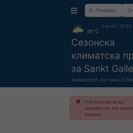
2 km/h
10:30
26 °C
Сезонска
климатска п
за Sankt Gall
Форарлберг
,
Аустрија
,
879м 
This forecast is not
available for the selec
location