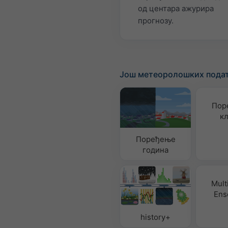
од центара ажурира
прогнозу.
Још метеоролошких пода
Пор
к
Поређење
година
Mult
Ens
history+