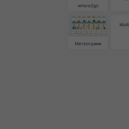
where2go
Mult
Метеограми