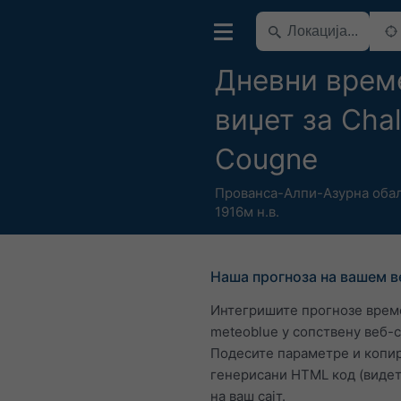
Дневни врем
виџет за Chal
Cougne
Прованса-Алпи-Азурна оба
1916м н.в.
Наша прогноза на вашем в
Интегришите прогнозе врем
meteoblue у сопствену веб-
Подесите параметре и копир
генерисани HTML код (видет
на ваш сајт.