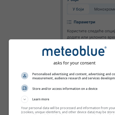
У боји
Монохром
Параметри
Користите следеће опциј
додате или уклоните вр
параметре у виџету.
Пиктограм
asks for your consent
Температура (макс.)
Температура (мин.)
Personalised advertising and content, advertising and c
measurement, audience research and services develop
Брзина ветра
Store and/or access information on a device
Удар ветра
Смер ветра
Learn more
UV Index
Your personal data will be processed and information from you
(cookies, unique identifiers, and other device data) may be store