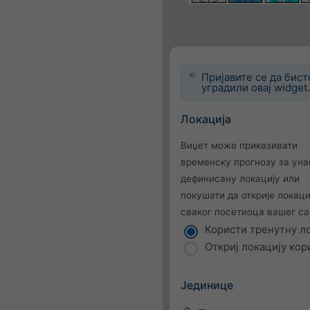
Пријавите се да бист
уградили овај widget
Локација
Виџет може приказивати
временску прогнозу за ун
дефинисану локацију или
покушати да открије локаци
сваког посетиоца вашег сај
Користи тренутну л
Откриј локацију кор
Јединице