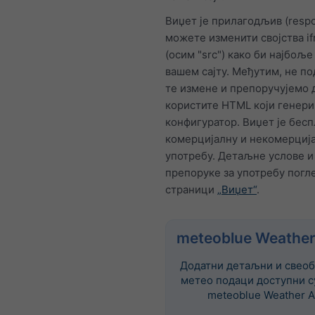
Виџет је прилагодљив (respo
можете изменити својства i
(осим "src") како би најбољ
вашем сајту. Међутим, не п
те измене и препоручујемо 
користите HTML који генер
конфигуратор. Виџет је бесп
комерцијалну и некомерциј
употребу. Детаљне услове и
препоруке за употребу погле
страници
„Виџет“
.
meteoblue Weather
Додатни детаљни и свеоб
метео подаци доступни с
meteoblue Weather A