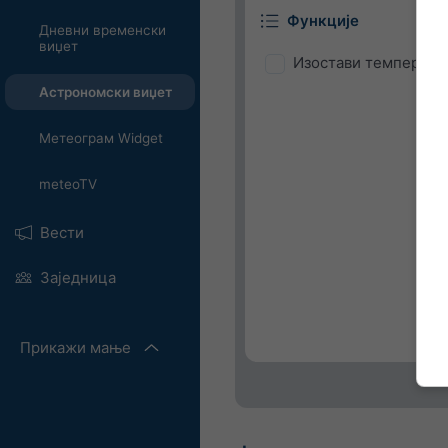
Функције
Дневни временски
виџет
Изостави температу
Астрономски виџет
Метеограм Widget
meteoTV
Вести
Заједница
Прикажи мање