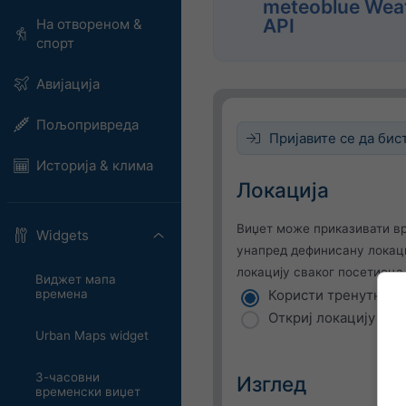
meteoblue Wea
API
На отвореном &
спорт
Авијација
Пољопривреда
Пријавите се да бист
Историја & клима
Локација
Виџет може приказивати в
Widgets
унапред дефинисану локаци
локацију сваког посетиоца 
Виджет мапа
времена
Користи тренутну л
Откриј локацију кор
Urban Maps widget
3-часовни
Изглед
временски виџет