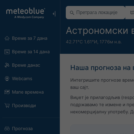
Астрономски в
Време за 7 дана
42.71°С 1.61°И,
1776м н.в.
Време за 14 дана
Време данас
Наша прогноза на 
Webcams
Интегришите прогнозе време
ваш сајт.
Мапе времена
Виџет је прилагодљив (respo
подржавамо те измене и пре
Производи
некомерцијалну употребу. Д
Прогноза