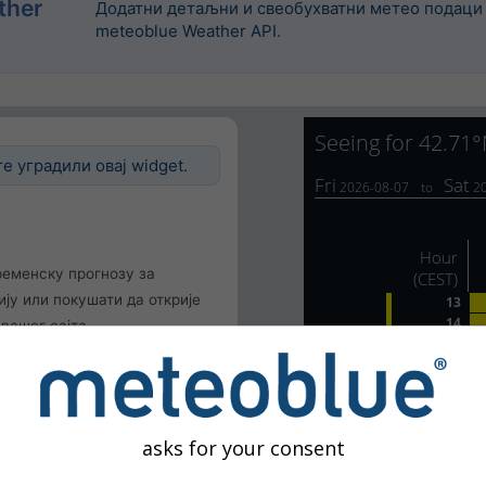
ther
Додатни детаљни и свеобухватни метео подаци 
meteoblue Weather API.
е уградили овај widget.
ременску прогнозу за
ју или покушати да открије
вашег сајта.
окацију
исника
asks for your consent