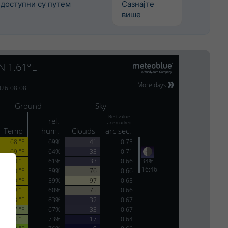
доступни су путем
Сазнајте
више