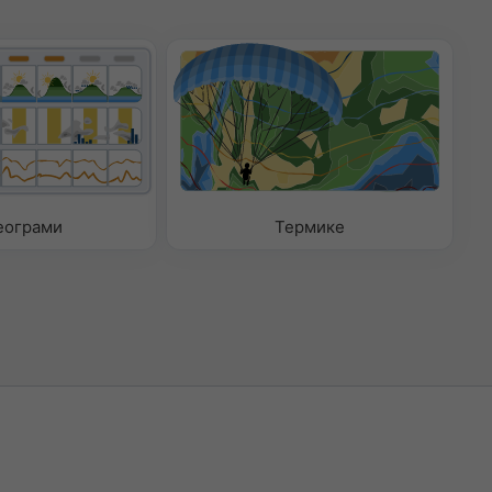
еограми
Термике