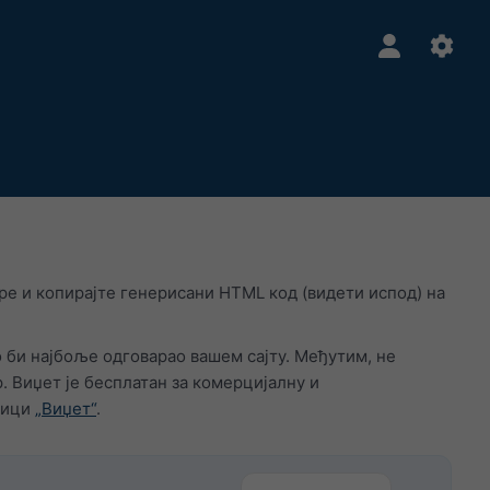
е и копирајте генерисани HTML код (видети испод) на
ко би најбоље одговарао вашем сајту. Међутим, не
 Виџет је бесплатан за комерцијалну и
ници
„Виџет“
.