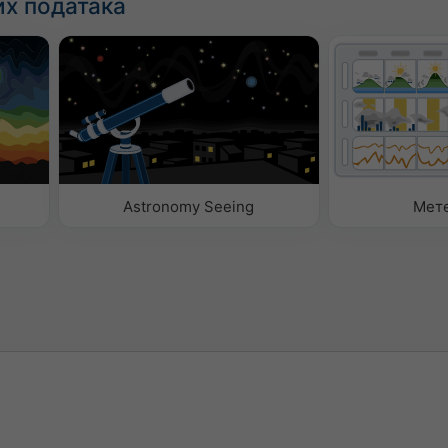
х података
Astronomy Seeing
Мет