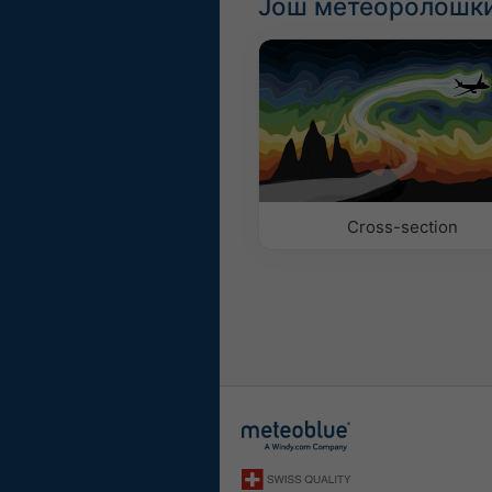
Још метеоролошки
Cross-section