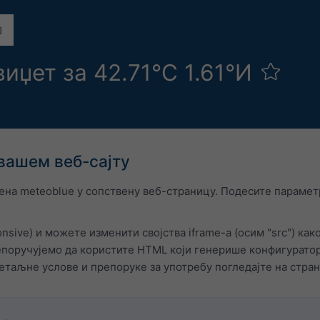
иџет за 42.71°С 1.61°И
вашем веб-сајту
на meteoblue у сопствену веб-страницу. Подесите параметр
nsive) и можете изменити својства iframe-а (осим "src") ка
поручујемо да користите HTML који генерише конфигуратор.
етаљне услове и препоруке за употребу погледајте на стра