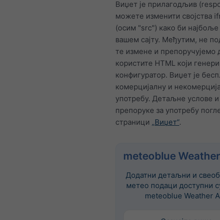
Виџет је прилагодљив (respo
можете изменити својства i
(осим "src") како би најбољ
вашем сајту. Међутим, не п
те измене и препоручујемо 
користите HTML који генер
конфигуратор. Виџет је бесп
комерцијалну и некомерциј
употребу. Детаљне услове и
препоруке за употребу погле
страници
„Виџет“
.
meteoblue Weather
Додатни детаљни и свеоб
метео подаци доступни с
meteoblue Weather A