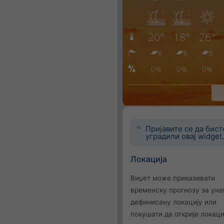
Пријавите се да бист
уградили овај widget
Локација
Виџет може приказивати
временску прогнозу за ун
дефинисану локацију или
покушати да открије локаци