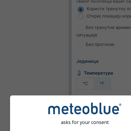
сваког посетиоца вашег сај
Користи тренутну л
Откриј локацију кор
Без тренутне време
ситуације
Без прогнозе
Јединице
Температура
°C
°F
Брзина ветра
bft
km/h
m/s
mph
kn
asks for your consent