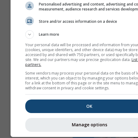
Personalised advertising and content, advertising and c
measurement, audience research and services develop
Изглед
Store and/or access information on a device
Дани
Learn more
Your personal data will be processed and information from you
Позадина
(cookies, unique identifiers, and other device data) may be store
accessed by and shared with 750 partners, or used specifically b
Са позадинском сли
site. We and our partners may use precise geolocation data.
List
Са позадинском бој
partners.
Без позадине: таман
Some vendors may process your personal data on the basis of l
interest, which you can object to by managing your options belo
Без позадине: светл
for a link at the bottom of this page or in the site menu to manag
withdraw consent in privacy and cookie settings.
OK
Још метеоролошких пода
Manage options
Астр
в