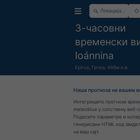
3-часовни
временски ви
Ioánnina
Epirus
,
Грчка
,
468м н.в.
Наша прогноза на вашем в
Интегришите прогнозе врем
meteoblue у сопствену веб-
Подесите параметре и копир
генерисани HTML код (видет
на ваш сајт.