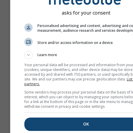
Tahmin „ensemble" modell
yapılır. Tahminin öngörüleb
asks for your consent
daha hassas ölçmek için fa
başlangıç parametreleriyl
Personalised advertising and content, advertising and c
measurement, audience research and services develop
fazla model çalıştırılır.
Store and/or access information on a device
Learn more
Daha fazla hava durumu ver
Your personal data will be processed and information from you
(cookies, unique identifiers, and other device data) may be store
accessed by and shared with 750 partners, or used specifically b
Mult
site. We and our partners may use precise geolocation data.
List
Ens
partners.
Some vendors may process your personal data on the basis of l
Mevsimlik
interest, which you can object to by managing your options belo
Tahmin
for a link at the bottom of this page or in the site menu to manag
withdraw consent in privacy and cookie settings.
Ter
OK