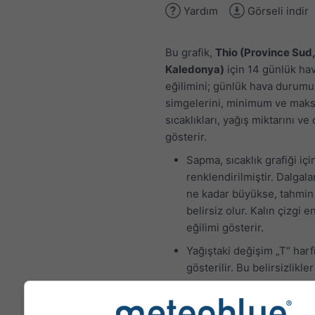
Yardım
Görseli indir
Bu grafik,
Thio (Province Sud,
Kaledonya)
için 14 günlük h
eğilimini; günlük hava durumu
simgelerini, minimum ve ma
sıcaklıkları, yağış miktarını ve 
gösterir.
Sapma, sıcaklık grafiği iç
renklendirilmiştir. Dalgal
ne kadar büyükse, tahmin
belirsiz olur. Kalın çizgi e
eğilimi gösterir.
Yağıştaki değişim „T“ harfi
gösterilir. Bu belirsizlikler
genellikle tahmin günleri
ilerledikçe artar.