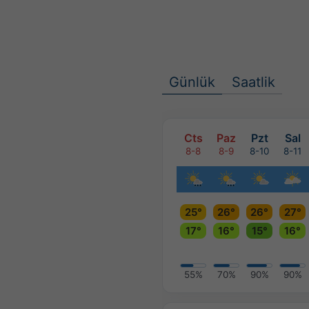
Günlük
Saatlik
Cts
Paz
Pzt
Sal
8-8
8-9
8-10
8-11
25°
26°
26°
27°
17°
16°
15°
16°
55%
70%
90%
90%