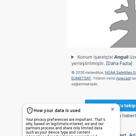
Konum işaretçisi
Anguil
üze
yerleştirilmiştir.
[Daha Fazla]
© 2026 meteoblue,
NOAA Satellites 
EUMETSAT
. Yıldırım verisi
nowcast
ta
sağlanmaktadır.
meteoblue'u takip
ilginç hava durumu haberle
Radar ve yağış nowcast, Arj