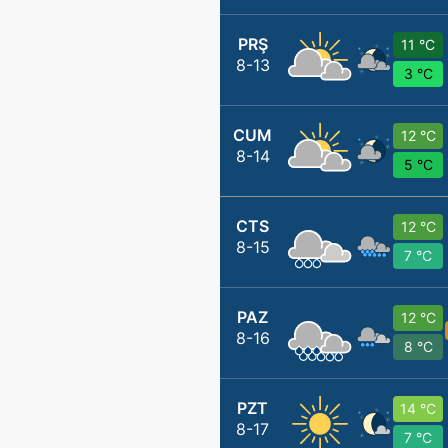
PRŞ
11 °C
8-13
3 °C
CUM
12 °C
8-14
5 °C
CTS
12 °C
8-15
7 °C
PAZ
12 °C
8-16
8 °C
PZT
14 °C
8-17
7 °C