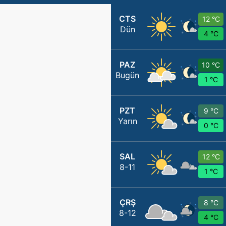
CTS
12 °C
Dün
4 °C
PAZ
10 °C
Bugün
1 °C
PZT
9 °C
Yarın
0 °C
SAL
12 °C
8-11
1 °C
ÇRŞ
8 °C
8-12
4 °C