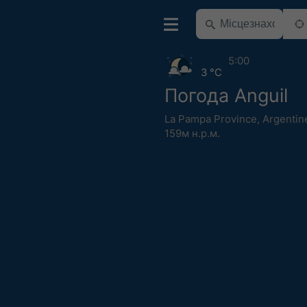
5:00
3 °C
Погода Anguil
La Pampa Province
,
Argentin
159м н.р.м.