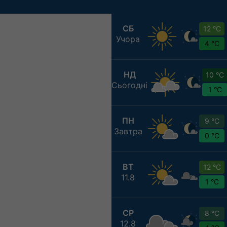
СБ
12 °C
Учора
4 °C
НД
10 °C
Сьогодні
1 °C
ПН
9 °C
Завтра
0 °C
ВТ
12 °C
11.8
1 °C
СР
8 °C
12.8