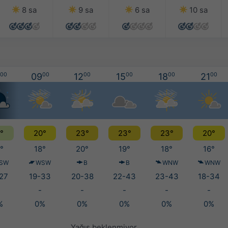
8 sa
9 sa
6 sa
10 sa
00
09
00
12
00
15
00
18
00
21
00
°
20°
23°
23°
23°
20°
°
18°
20°
19°
18°
16°
SW
WSW
B
B
WNW
WNW
27
19-33
20-38
22-43
23-43
18-34
-
-
-
-
-
%
0%
0%
0%
0%
0%
Yağış beklenmiyor