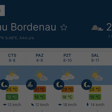
mu Bordenau
2
7 
°K 9.48°E,
44m yrk
CTS
PAZ
PZT
SAL
8-8
8-9
8-10
8-11
25 °C
31 °C
29 °C
25 °C
12 °C
15 °C
18 °C
15 °C
12 km/h
12 km/h
18 km/h
14 km/h
-
-
-
-