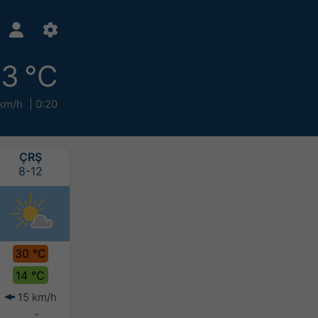
3 °C
km/h
0:20
ÇRŞ
PRŞ
CUM
CTS
8-12
8-13
8-14
8-15
30 °C
27 °C
27 °C
24 °C
14 °C
17 °C
17 °C
17 °C
15 km/h
7 km/h
8 km/h
12 km/h
-
-
-
-