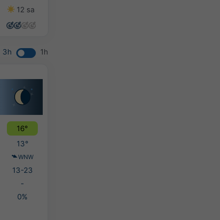
12 sa
11 sa
12 sa
7 sa
3h
1h
16°
13°
WNW
13-23
-
0%