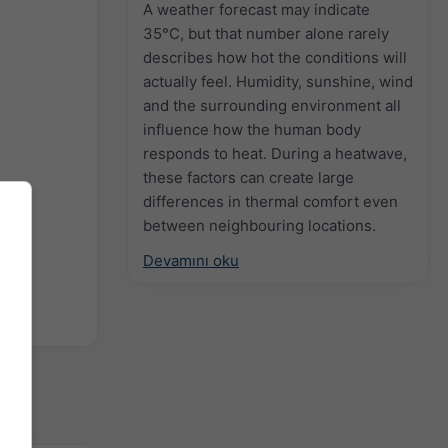
A weather forecast may indicate
35°C, but that number alone rarely
describes how hot the conditions will
actually feel. Humidity, sunshine, wind
and the surrounding environment all
influence how the human body
responds to heat. During a heatwave,
these factors can create large
differences in thermal comfort even
between neighbouring locations.
Devamını oku
zla]