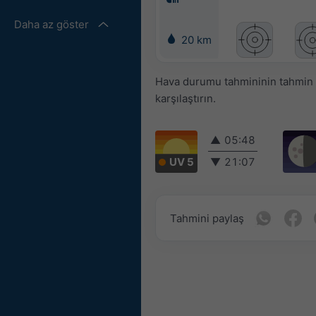
Daha az göster
20 km
Hava durumu tahmininin tahmin ed
karşılaştırın.
▲
05:48
UV 5
▼
21:07
Tahmini paylaş