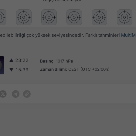
ilebilirliği çok yüksek seviyesindedir. Farklı tahminleri
MultiM
▲
23:22
Basınç:
1017 hPa
Zaman dilimi:
CEST (UTC +02:00h)
▼
15:39