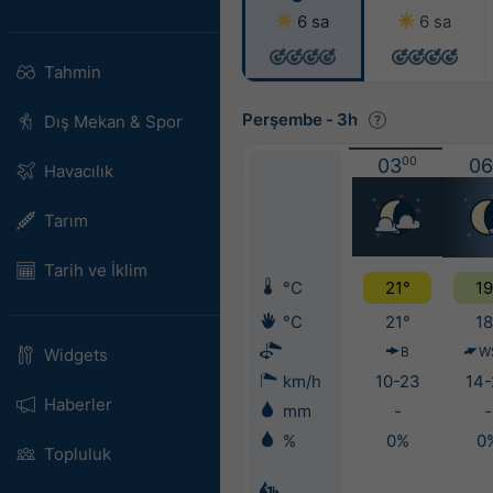
6 sa
6 sa
Tahmin
Perşembe
-
3h
Dış Mekan & Spor
03
00
06
Havacılık
Tarım
Tarih ve İklim
°C
21°
19
°C
21°
18
B
W
Widgets
km/h
10-23
14-
Haberler
mm
-
-
%
0%
0
Topluluk