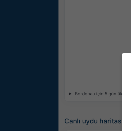
Bordenau için 5 günlük mete
Canlı uydu haritası,