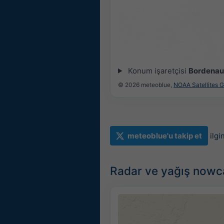
Konum işaretçisi
Bordenau
© 2026 meteoblue,
NOAA Satellites 
meteoblue'u takip et
ilgi
Radar ve yağış nowc