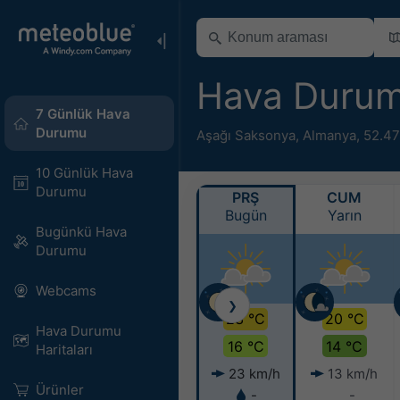
Hava Duru
7 Günlük Hava
Durumu
Aşağı Saksonya
,
Almanya
,
52.47
10 Günlük Hava
Durumu
PRŞ
CUM
Bugün
Yarın
Bugünkü Hava
Durumu
Webcams
❯
23 °C
20 °C
Hava Durumu
16 °C
14 °C
Haritaları​
23 km/h
13 km/h
Ürünler
-
-