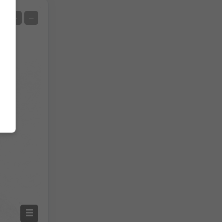
Uydu
+
−
Radarsız
Radar İle
Ölçülen Sıcaklık
Ölçülen Yağış
Screenshot
©