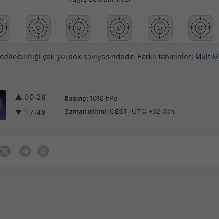
ilebilirliği çok yüksek seviyesindedir. Farklı tahminleri
MultiM
▲
00:28
Basınç:
1018 hPa
Zaman dilimi:
CEST (UTC +02:00h)
▼
17:49