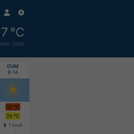
17 °C
km/h
6:00
CUM
CTS
PAZ
PZT
8-14
8-15
8-16
8-17
32 °C
32 °C
30 °C
28 °C
20 °C
22 °C
21 °C
20 °C
7 km/h
8 km/h
9 km/h
9 km/h
-
-
10-20 mm
>20 mm