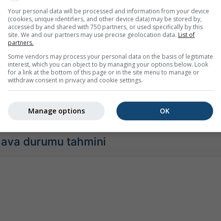
Your personal data will be processed and information from your device
(cookies, unique identifiers, and other device data) may be stored by,
accessed by and shared with 750 partners, or used specifically by this
site. We and our partners may use precise geolocation data.
List of
ğuk
Normal
Olağan dışı sıcak
Aşırı sıcak
partners.
tarihsel verilerle karşılaştırarak, bugünkü tahminin olağan dışı sı
Some vendors may process your personal data on the basis of legitimate
interest, which you can object to by managing your options below. Look
alanlar) mu olduğunu görebiliriz. Renkli noktalar profesyonel ve
for a link at the bottom of this page or in the site menu to manage or
 gerçek sıcaklık ölçümlerini gösterir.
withdraw consent in privacy and cookie settings.
ası
Manage options
OK
 hava durumu tahmini