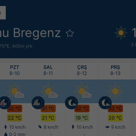
mu Bregenz
3 
.75°E,
405m yrk
PZT
SAL
ÇRŞ
PRŞ
8-10
8-11
8-12
8-13
32 °C
31 °C
32 °C
32 °C
22 °C
21 °C
19 °C
20 °C
10 km/h
8 km/h
10 km/h
9 km/h
0-2 mm
-
-
-