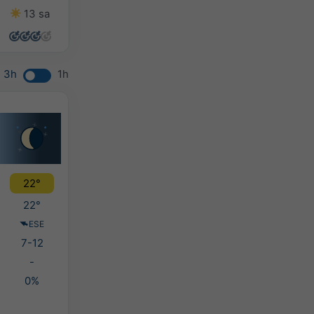
13 sa
14 sa
11 sa
6 sa
3h
1h
22°
22°
ESE
7-12
-
0%