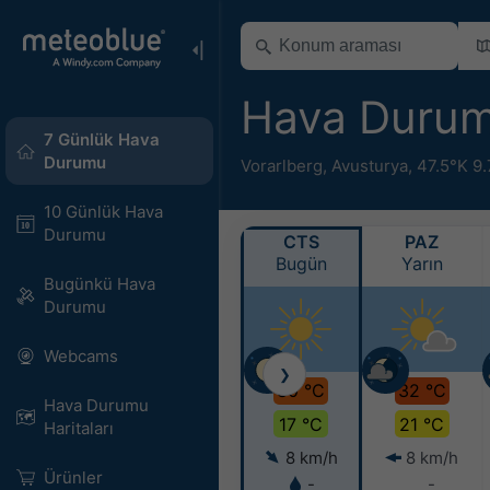
Hava Duru
7 Günlük Hava
Durumu
Vorarlberg
,
Avusturya
,
47.5°K 9
10 Günlük Hava
Durumu
CTS
PAZ
Bugün
Yarın
Bugünkü Hava
Durumu
Webcams
❯
30 °C
32 °C
Hava Durumu
17 °C
21 °C
Haritaları​
8 km/h
8 km/h
Ürünler
-
-