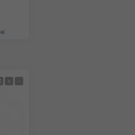
la]
Uydu
+
−
Radarsız
Radar İle
Ölçülen Sıcaklık
Ölçülen Yağış
Screenshot
©