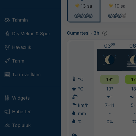
13 sa
10 sa
Tahmin
Cumartesi
-
3h
Dış Mekan & Spor
03
00
06
Havacılık
Tarım
Tarih ve İklim
°C
19°
17
°C
19°
18
E
E
Widgets
km/h
7-11
5-
Haberler
mm
-
-
%
0%
0
Topluluk