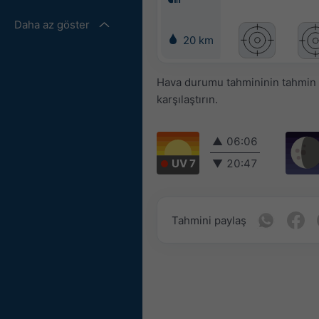
Daha az göster
20 km
Hava durumu tahmininin tahmin ed
karşılaştırın.
▲
06:06
UV 7
▼
20:47
Tahmini paylaş