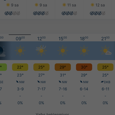
9 sa
9 sa
11 sa
12 sa
00
09
00
12
00
15
00
18
00
21
00
°
22°
25°
29°
30°
25°
°
23°
27°
31°
29°
25°
SE
NW
NW
NW
NW
DKB
7
3-9
7-17
7-16
6-14
6-11
-
-
-
-
-
%
0%
0%
0%
0%
0%
Yağış beklenmiyor