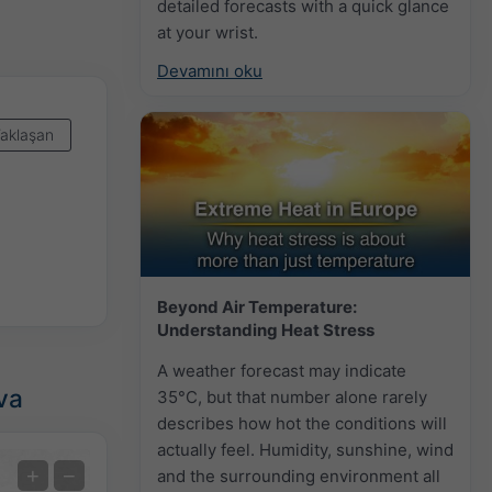
detailed forecasts with a quick glance
at your wrist.
Devamını oku
aklaşan
Beyond Air Temperature:
Understanding Heat Stress
A weather forecast may indicate
va
35°C, but that number alone rarely
describes how hot the conditions will
actually feel. Humidity, sunshine, wind
Olağanüstü Tahmin
+
−
and the surrounding environment all