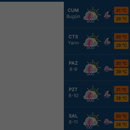
CUM
31 °C
Bugün
29 °C
CTS
30 °C
Yarın
29 °C
PAZ
30 °C
8-9
29 °C
PZT
31 °C
8-10
28 °C
SAL
30 °C
8-11
28 °C