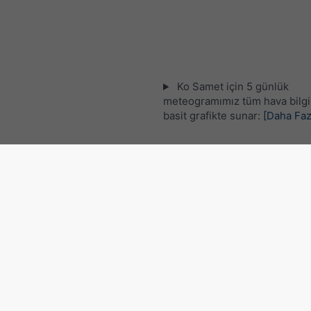
Ko Samet için 5 günlük
meteogramımız tüm hava bilgil
basit grafikte sunar:
[Daha Faz
Canlı uydu haritası, Tayland