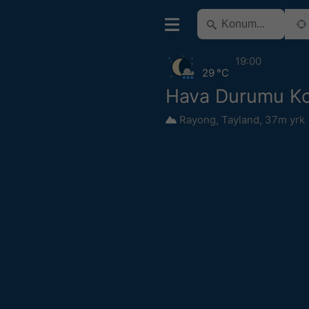
19:00
29 °C
Hava Durumu K
Rayong
,
Tayland
,
37m yrk