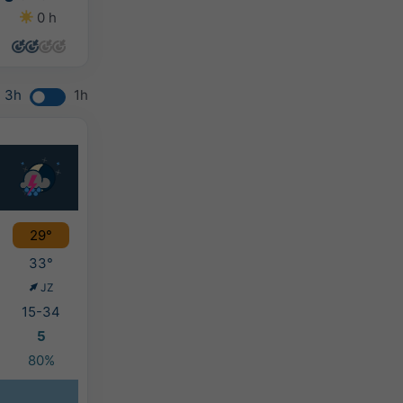
0 h
3 h
6 h
0 h
3h
1h
29°
33°
JZ
15-34
5
80%