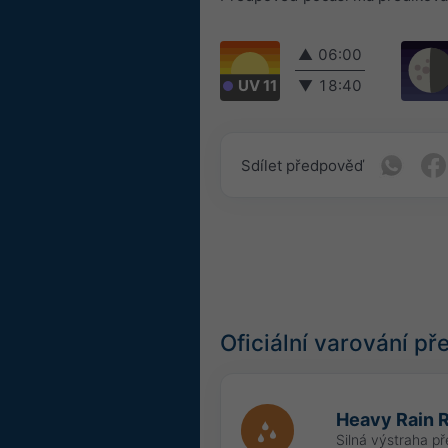
▲
06:00
UV 11
▼
18:40
Sdílet předpověď
Oficiální varování p
Heavy Rain R
Silná výstraha p