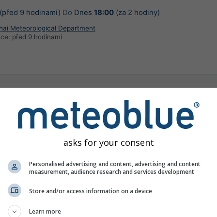
(před 9 hodinami)
Do
Dnes
18:00
(za 2 hodiny)
Thai Meteorological Department
ace:
před 9 hodinami
předpověď srážek, Thajsko
asks for your consent
©
Personalised advertising and content, advertising and content
measurement, audience research and services development
Store and/or access information on a device
Learn more