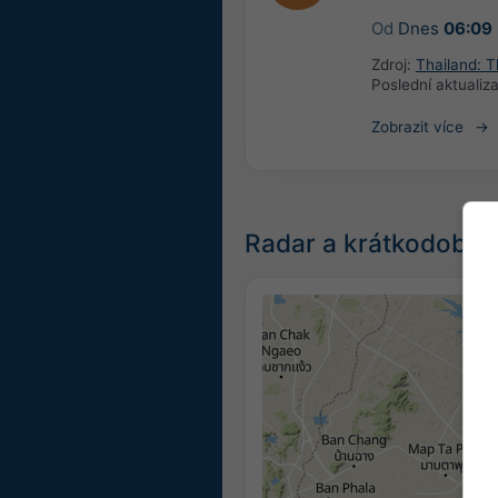
Od
Dnes
06:09
Zdroj:
Thailand: 
Poslední aktualiz
Zobrazit více
Radar a krátkodobá 