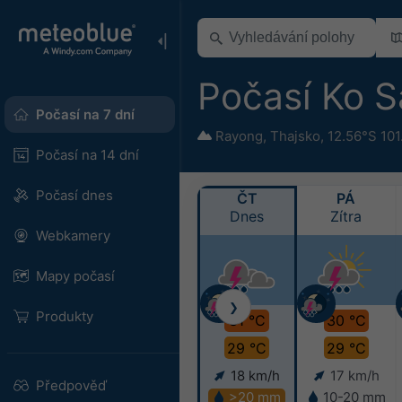
Počasí Ko 
Počasí na 7 dní
Rayong
,
Thajsko
,
12.56°S 101
Počasí na 14 dní
Počasí dnes
ČT
PÁ
Dnes
Zítra
Webkamery
Mapy počasí
❯
Produkty
31 °C
30 °C
29 °C
29 °C
18 km/h
17 km/h
Předpověď
>20 mm
10-20 mm