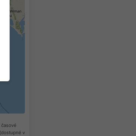
 časové
(dostupné v