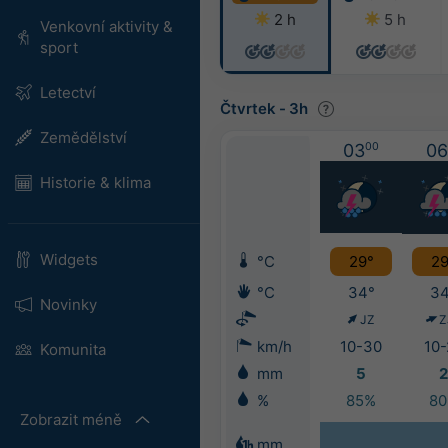
2 h
5 h
Venkovní aktivity &
sport
Letectví
Čtvrtek
-
3h
Zemědělství
03
00
06
Historie & klima
Widgets
°C
29°
29
°C
34°
34
Novinky
JZ
Z
km/h
10-30
10-
Komunita
mm
5
2
%
85%
8
Zobrazit méně
mm