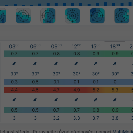
03
00
06
00
09
00
12
00
15
00
18
00
2
0.7
0.7
0.8
0.8
0.9
0.9
30°
30°
30°
30°
30°
30°
0.3
0.5
0.1
0.1
0.1
0
4.4
4.5
4.7
4.9
5.2
5.3
0.5
0.5
0.7
0.7
0.8
0.9
3
3
3.2
3.3
3.7
3.8
elnost střední. Porovnejte různé předpovědi pomocí
MultiMod