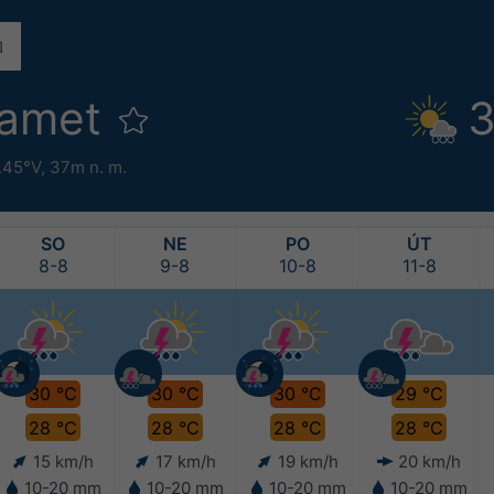
Samet
3
.45°V,
37m n. m.
SO
NE
PO
ÚT
8-8
9-8
10-8
11-8
30 °C
30 °C
30 °C
29 °C
28 °C
28 °C
28 °C
28 °C
15 km/h
17 km/h
19 km/h
20 km/h
10-20 mm
10-20 mm
10-20 mm
10-20 mm