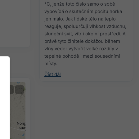
°C, jenže toto číslo samo o sobě
vypovídá o skutečném pocitu horka
jen málo. Jak lidské tělo na teplo
reaguje, spoluurčují vlhkost vzduchu,
sluneční svit, vítr i okolní prostředí. A
právě tyto činitele dokážou během
vlny veder vytvořit velké rozdíly v
tepelné pohodě i mezi sousedními
místy.
Číst dál
+
−