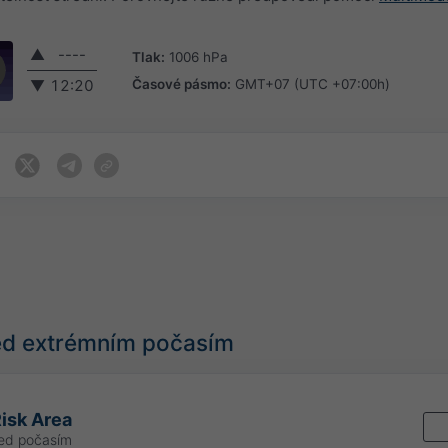
▲
----
Tlak:
1006 hPa
Časové pásmo:
GMT+07 (UTC +07:00h)
▼
12:20
řed extrémním počasím
isk Area
řed počasím