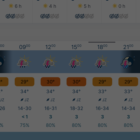
6 h
4 h
5 h
0 h
00
09
00
12
00
15
00
18
00
21
00
°
29°
30°
30°
29°
29°
°
34°
34°
34°
33°
33°
JZ
JZ
JZ
JZ
JZ
JZ
26
14-30
16-31
18-32
16-34
14-34
< 1
3
3
3
3
0%
75%
80%
80%
80%
80%