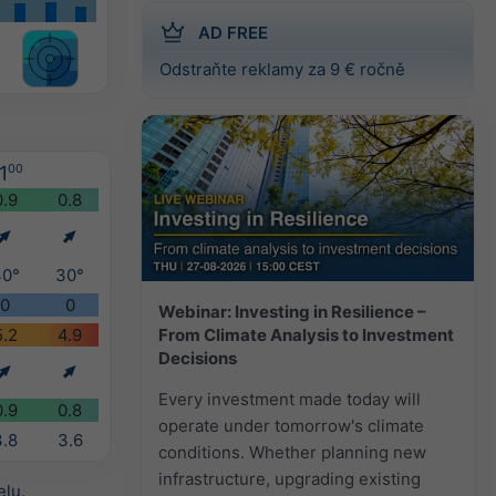
AD FREE
Odstraňte reklamy za 9 € ročně
1
00
0.9
0.8
30°
30°
0
0
Webinar: Investing in Resilience –
From Climate Analysis to Investment
5.2
4.9
Decisions
Every investment made today will
0.9
0.8
operate under tomorrow's climate
3.8
3.6
conditions. Whether planning new
infrastructure, upgrading existing
elu
.