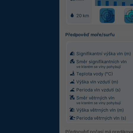
20 km
Předpověď moře/surfu
Signifikantní výška vln (m)
Směr signifikantních vln
ve kterém se vlny pohybují
Teplota vody (°C)
Výška vln vzdutí (m)
Perioda vln vzdutí (s)
Směr větrných vln
ve kterém se vlny pohybují
Výška větrných vln (m)
Perioda větrných vln (s)
Předpověď počasí má predikovat