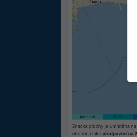
Mrholení
Slabé
Značka polohy je umístěna na
období a také
předpověď na 