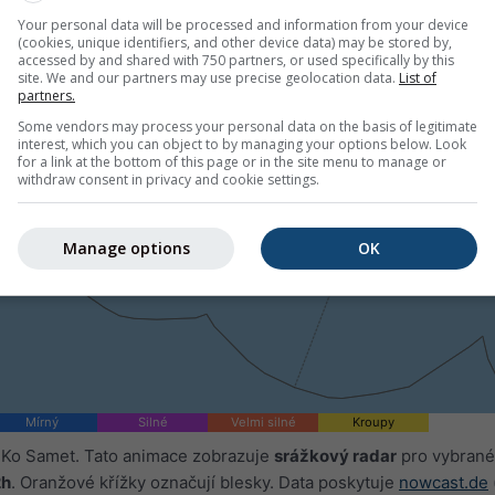
Your personal data will be processed and information from your device
(cookies, unique identifiers, and other device data) may be stored by,
accessed by and shared with 750 partners, or used specifically by this
site. We and our partners may use precise geolocation data.
List of
partners.
Some vendors may process your personal data on the basis of legitimate
interest, which you can object to by managing your options below. Look
for a link at the bottom of this page or in the site menu to manage or
withdraw consent in privacy and cookie settings.
Manage options
OK
Mírný
Silné
Velmi silné
Kroupy
 Ko Samet. Tato animace zobrazuje
srážkový radar
pro vybrané
2h
. Oranžové křížky označují blesky. Data poskytuje
nowcast.de