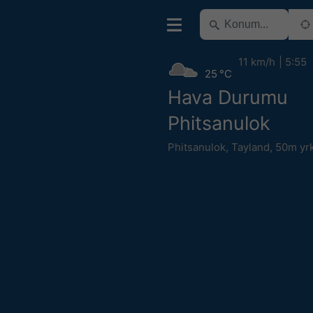
11 km/h
5:55
25 °C
Hava Durumu
Phitsanulok
Phitsanulok
,
Tayland
,
50m yr