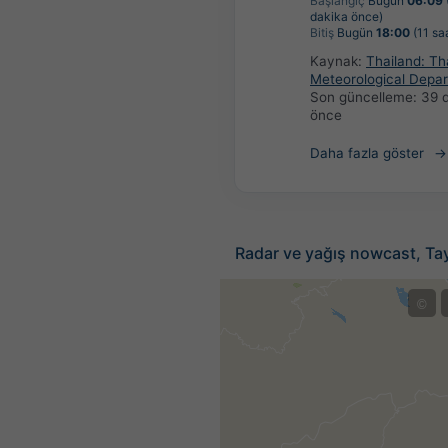
Başlangıç
Bugün
06:09
dakika önce)
Bitiş
Bugün
18:00
(11 sa
Kaynak:
Thailand: Th
Meteorological Depa
Son güncelleme:
39 
önce
Daha fazla göster
Radar ve yağış nowcast, Ta
©