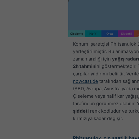
Çiseleme
Hafif
Orta
Şiddetli
Ş
Konum işaretçisi Phitsanulok 
yerleştirilmiştir. Bu animasyon,
zaman aralığı için
yağış radarı
2h tahmini
ni göstermektedir.
çarpılar yıldırımı belirtir. Verile
nowcast.de
tarafından sağlan
(ABD, Avrupa, Avustralya'da m
Çiseleme veya hafif kar yağışı
tarafından görünmez olabilir.
şiddeti
renk kodludur ve turk
kırmızıya kadar değişir.
Phitsanulok için saatlik ha