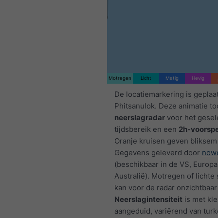
Motregen
Licht
Matig
Hevig
De locatiemarkering is geplaa
Phitsanulok. Deze animatie to
neerslagradar
voor het gesel
tijdsbereik en een
2h-voorspe
Oranje kruisen geven bliksem
Gegevens geleverd door
nowc
(beschikbaar in de VS, Europa
Australië). Motregen of licht
kan voor de radar onzichtbaar 
Neerslagintensiteit
is met kl
aangeduid, variërend van turk