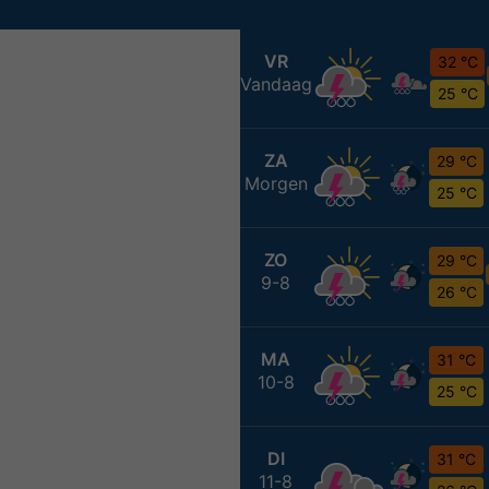
VR
32 °C
Vandaag
25 °C
ZA
29 °C
Morgen
25 °C
ZO
29 °C
9-8
26 °C
MA
31 °C
10-8
25 °C
DI
31 °C
11-8