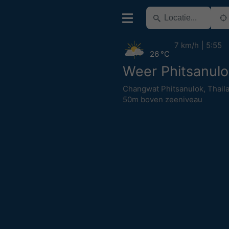
7 km/h
5:55
26 °C
Weer Phitsanul
Changwat Phitsanulok
,
Thail
50m boven zeeniveau