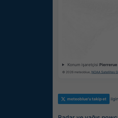
Konum işaretçisi
Pierrerue
© 2026 meteoblue,
NOAA Satellites 
meteoblue'u takip et
ilgi
Radar ve yağış nowc