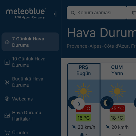
Hava Durum
7 Günlük Hava
Durumu
Provence-Alpes-Côte d'Azur
,
Fr
10 Günlük Hava
Durumu
PRŞ
CUM
Bugün
Yarın
Bugünkü Hava
Durumu
Webcams
❯
35 °C
35 °C
Hava Durumu
16 °C
18 °C
Haritaları​
23 km/h
20 km/h
Ürünler
-
-