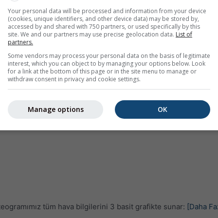
Your personal data will be processed and information from your device
(cookies, unique identifiers, and other device data) may be stored by,
accessed by and shared with 750 partners, or used specifically by this
site. We and our partners may use precise geolocation data.
List of
partners.
Some vendors may process your personal data on the basis of legitimate
interest, which you can object to by managing your options below. Look
for a link at the bottom of this page or in the site menu to manage or
withdraw consent in privacy and cookie settings.
Manage options
OK
eogramımız tüm hava bilgilerini 3 basit grafikte sunar:
[Daha Fa