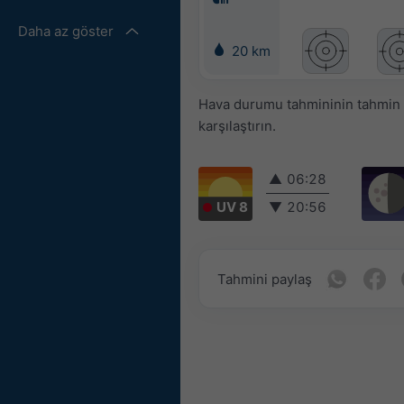
Daha az göster
20 km
Hava durumu tahmininin tahmin ed
karşılaştırın.
▲
06:28
UV 8
▼
20:56
Tahmini paylaş