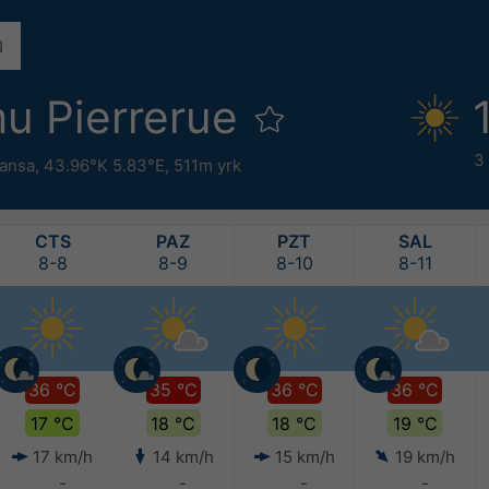
u Pierrerue
3
ansa
,
43.96°K 5.83°E,
511m yrk
CTS
PAZ
PZT
SAL
8-8
8-9
8-10
8-11
36 °C
35 °C
36 °C
36 °C
17 °C
18 °C
18 °C
19 °C
17 km/h
14 km/h
15 km/h
19 km/h
-
-
-
-