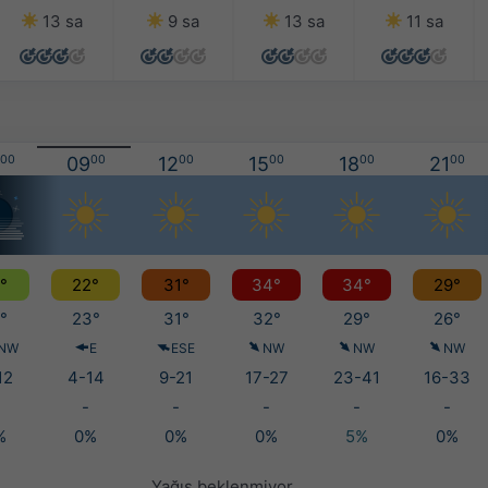
13 sa
9 sa
13 sa
11 sa
00
09
00
12
00
15
00
18
00
21
00
°
22°
31°
34°
34°
29°
°
23°
31°
32°
29°
26°
NW
E
ESE
NW
NW
NW
12
4-14
9-21
17-27
23-41
16-33
-
-
-
-
-
%
0%
0%
0%
5%
0%
Yağış beklenmiyor