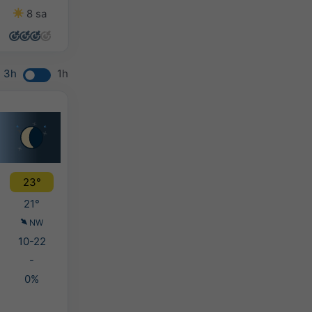
8 sa
14 sa
14 sa
14 sa
3h
1h
23°
21°
NW
10-22
-
0%