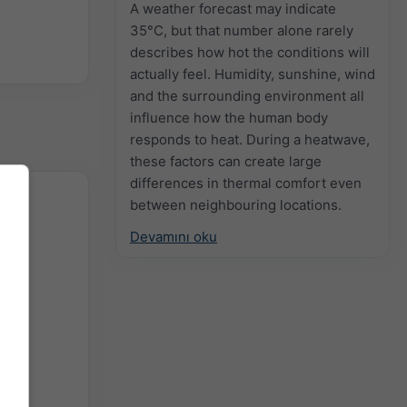
A weather forecast may indicate
35°C, but that number alone rarely
describes how hot the conditions will
actually feel. Humidity, sunshine, wind
and the surrounding environment all
influence how the human body
responds to heat. During a heatwave,
these factors can create large
differences in thermal comfort even
between neighbouring locations.
Devamını oku