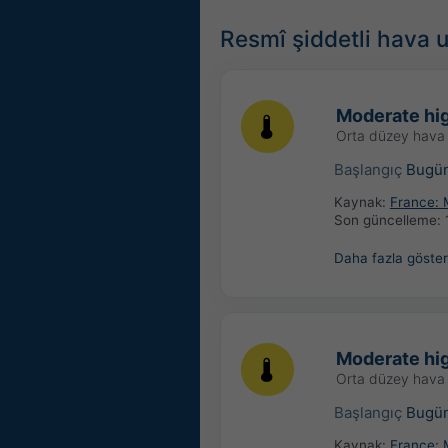
Resmî şiddetli hava u
Moderate hi
Orta düzey hava 
Başlangıç
Bugü
Kaynak:
France: 
Son güncelleme:
Daha fazla göster
Moderate hi
Orta düzey hava 
Başlangıç
Bugü
Kaynak:
France: 