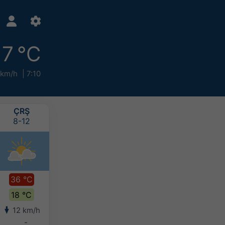
17 °C
 km/h
7:10
ÇRŞ
PRŞ
CUM
CTS
8-12
8-13
8-14
8-15
36 °C
37 °C
35 °C
33 °C
18 °C
19 °C
19 °C
17 °C
12 km/h
12 km/h
12 km/h
13 km/h
-
-
-
-