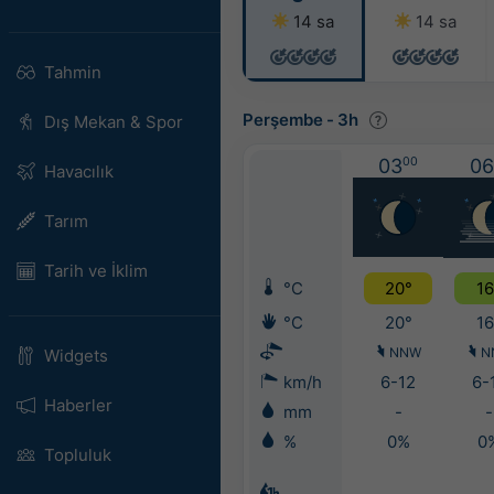
14 sa
14 sa
Tahmin
Perşembe
-
3h
Dış Mekan & Spor
03
00
06
Havacılık
Tarım
Tarih ve İklim
°C
20°
16
°C
20°
16
NNW
N
Widgets
km/h
6-12
6-
Haberler
mm
-
-
%
0%
0
Topluluk