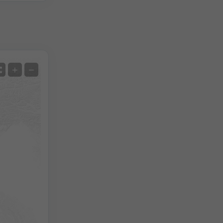
Uydu
+
−
Radarsız
Radar İle
Ölçülen Sıcaklık
Ölçülen Yağış
Screenshot
©