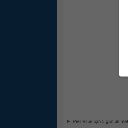
Pierrerue için 5 günlük met