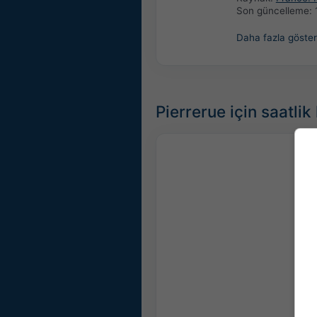
Son güncelleme:
Daha fazla göster
Pierrerue için saatli