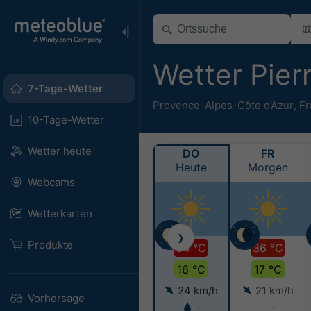
Wetter Pier
7-Tage-Wetter
Provence-Alpes-Côte d’Azur
,
Fr
10-Tage-Wetter
Wetter heute
DO
FR
Heute
Morgen
Webcams
Wetterkarten
❯
Produkte
34 °C
36 °C
16 °C
17 °C
24 km/h
21 km/h
Vorhersage
-
-