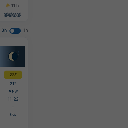
11 h
10 h
9 h
13 h
3h
1h
23°
21°
NW
11-22
-
0%