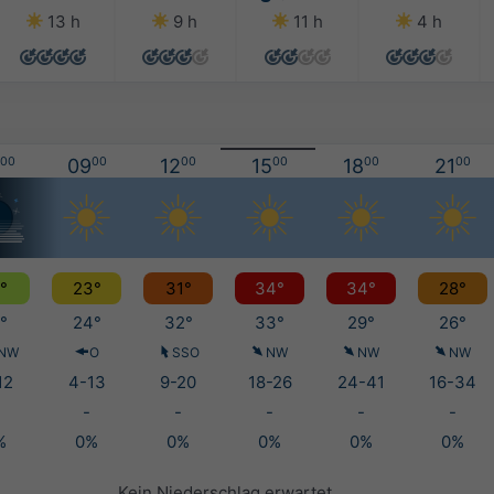
13 h
9 h
11 h
4 h
00
09
00
12
00
15
00
18
00
21
00
°
23°
31°
34°
34°
28°
°
24°
32°
33°
29°
26°
NW
O
SSO
NW
NW
NW
12
4-13
9-20
18-26
24-41
16-34
-
-
-
-
-
%
0%
0%
0%
0%
0%
Kein Niederschlag erwartet