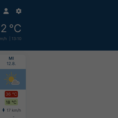
2 °C
km/h
13:10
MI
DO
FR
SA
12.8.
13.8.
14.8.
15.8.
36 °C
37 °C
37 °C
36 °C
18 °C
20 °C
20 °C
19 °C
17 km/h
13 km/h
10 km/h
12 km/h
-
-
-
-