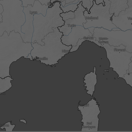
3h
6h
9h
1
12:15
12:30
12:45
13:00
13:15
13:30
13:45