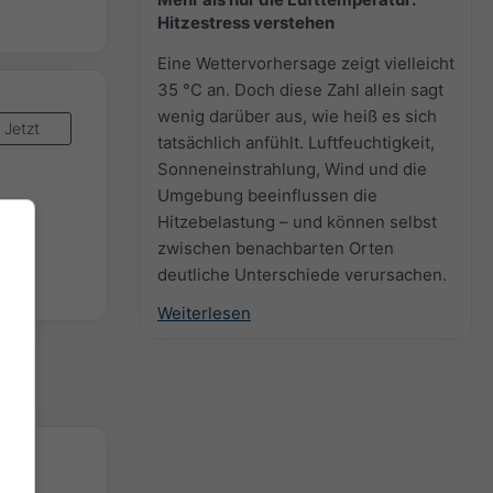
Hitzestress verstehen
Eine Wettervorhersage zeigt vielleicht
35 °C an. Doch diese Zahl allein sagt
wenig darüber aus, wie heiß es sich
Jetzt
tatsächlich anfühlt. Luftfeuchtigkeit,
Sonneneinstrahlung, Wind und die
Umgebung beeinflussen die
Hitzebelastung – und können selbst
zwischen benachbarten Orten
deutliche Unterschiede verursachen.
Weiterlesen