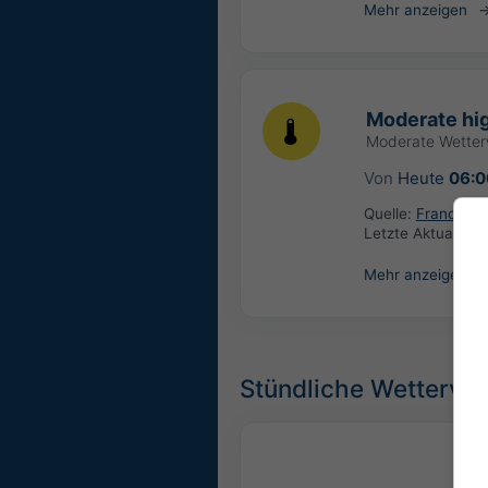
Mehr anzeigen
Moderate hi
Moderate Wette
Von
Heute
06:0
Quelle:
France: M
Letzte Aktualisie
Mehr anzeigen
Stündliche Wettervor