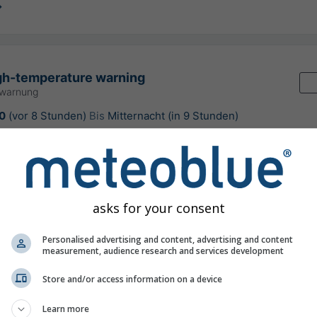
gh-temperature warning
rwarnung
0
(vor 8 Stunden)
Bis
Mitternacht (in 9 Stunden)
eteo-France
rung:
vor 7 Stunden
asks for your consent
Personalised advertising and content, advertising and content
hersage für Pierrerue
measurement, audience research and services development
Store and/or access information on a device
Learn more