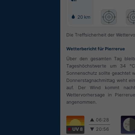
20 km
Die Treffsicherheit der Wetterv
Wetterbericht für Pierrerue
Über den gesamten Tag bleibt
Tageshöchstwerte um 34 °C.
Sonnenschutz sollte geachtet w
Donnerstagnachmittag weht eine
auf. Der Wind kommt nacht
Wettervorhersage in Pierreru
angenommen.
▲
06:28
UV 8
▼
20:56