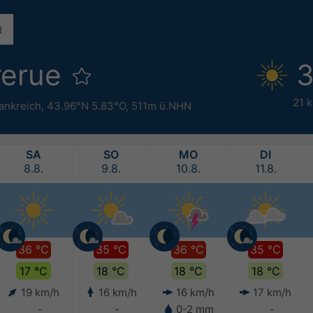
rerue
3
21 
ankreich
,
43.96°N 5.83°O,
511m ü.NHN
SA
SO
MO
DI
8.8.
9.8.
10.8.
11.8.
36 °C
35 °C
36 °C
35 °C
17 °C
18 °C
18 °C
18 °C
19 km/h
16 km/h
16 km/h
17 km/h
-
-
0-2 mm
-