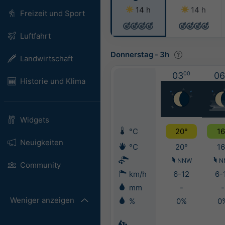
14 h
14 h
Freizeit und Sport
Luftfahrt
Donnerstag
-
3h
Landwirtschaft
03
00
06
Historie und Klima
Widgets
°C
20°
16
Neuigkeiten
°C
20°
16
NNW
N
Community
km/h
6-12
6-
mm
-
-
Weniger anzeigen
%
0%
0