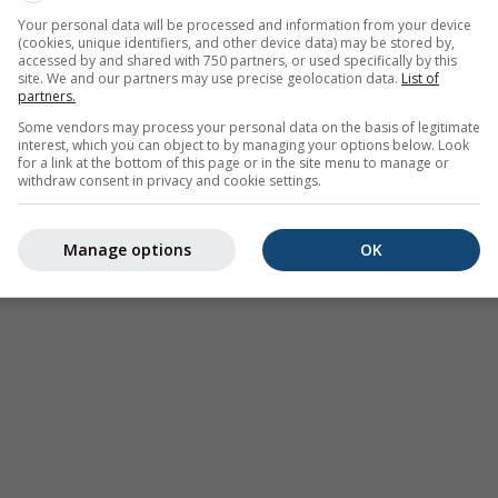
Your personal data will be processed and information from your device
(cookies, unique identifiers, and other device data) may be stored by,
accessed by and shared with 750 partners, or used specifically by this
site. We and our partners may use precise geolocation data.
List of
partners.
Some vendors may process your personal data on the basis of legitimate
interest, which you can object to by managing your options below. Look
for a link at the bottom of this page or in the site menu to manage or
withdraw consent in privacy and cookie settings.
Manage options
OK