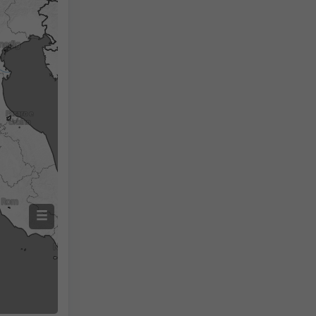
Gemessener Niederschlag
Screenshot
©
2h
18h
24h