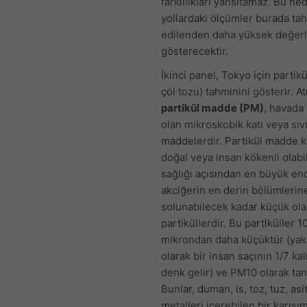
farklılıkları yansıtamaz. Bu ne
yollardaki ölçümler burada ta
edilenden daha yüksek değerl
gösterecektir.
İkinci panel, Tokyo için partik
çöl tozu) tahminini gösterir. A
partikül madde (PM)
, havada
olan mikroskobik katı veya sıv
maddelerdir. Partikül madde k
doğal veya insan kökenli olabil
sağlığı açısından en büyük en
akciğerin en derin bölümlerin
solunabilecek kadar küçük ol
partiküllerdir. Bu partiküller 1
mikrondan daha küçüktür (yak
olarak bir insan saçının 1/7 kal
denk gelir) ve PM10 olarak tan
Bunlar, duman, is, toz, tuz, asi
metalleri içerebilen bir karışım