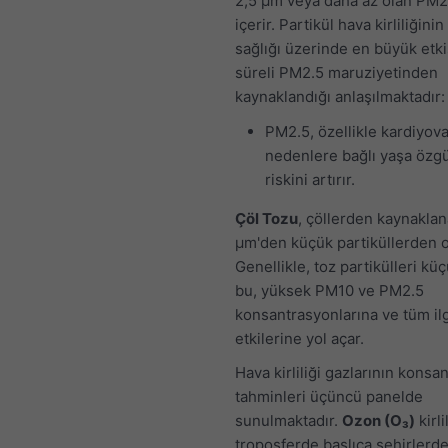
2,5 μm veya daha az olan PM2.
içerir. Partikül hava kirliliğinin
sağlığı üzerinde en büyük etki
süreli PM2.5 maruziyetinden
kaynaklandığı anlaşılmaktadır:
PM2.5, özellikle kardiyov
nedenlere bağlı yaşa özg
riskini artırır.
Çöl Tozu
, çöllerden kaynakla
μm'den küçük partiküllerden o
Genellikle, toz partikülleri kü
bu, yüksek PM10 ve PM2.5
konsantrasyonlarına ve tüm ilgi
etkilerine yol açar.
Hava kirliliği gazlarının konsa
tahminleri üçüncü panelde
sunulmaktadır.
Ozon (O₃)
kirli
troposferde başlıca şehirlerde