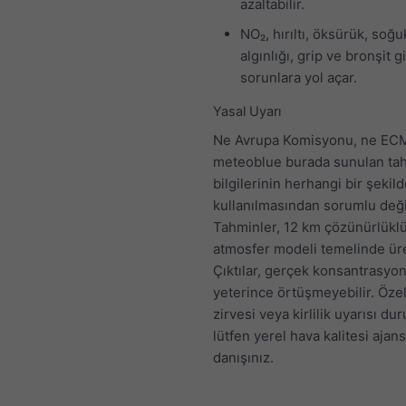
azaltabilir.
NO₂, hırıltı, öksürük, soğu
algınlığı, grip ve bronşit g
sorunlara yol açar.
Yasal Uyarı
Ne Avrupa Komisyonu, ne EC
meteoblue burada sunulan ta
bilgilerinin herhangi bir şekil
kullanılmasından sorumlu değil
Tahminler, 12 km çözünürlüklü
atmosfer modeli temelinde üret
Çıktılar, gerçek konsantrasyon
yeterince örtüşmeyebilir. Özelli
zirvesi veya kirlilik uyarısı d
lütfen yerel hava kalitesi ajans
danışınız.