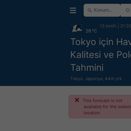
13 km/h
21:2
28 °C
Tokyo için Ha
Kalitesi ve Po
Tahmini
Tokyo
,
Japonya
,
44m yrk
This forecast is not
available for the selec
location