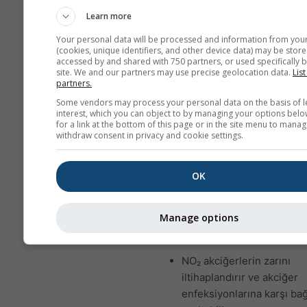
hastaları SO₂ etkilerine ka
Learn more
özellikle hassastır.
Your personal data will be processed and information from you
(cookies, unique identifiers, and other device data) may be store
Azot dioksit (NO₂)
, karakteris
accessed by and shared with 750 partners, or used specifically b
ve yakıcı kokusu olan, kırmızı
site. We and our partners may use precise geolocation data.
List
partners.
kahverengi bir gazdır ve belir
Some vendors may process your personal data on the basis of l
kirleticidir. Azot dioksitin en 
interest, which you can object to by managing your options belo
kaynağı fosil yakıtların (kömür
for a link at the bottom of this page or in the site menu to manag
withdraw consent in privacy and cookie settings.
gaz) yanmasıdır. Şehirlerdeki 
dioksitin büyük kısmı motorlu 
egzozundan kaynaklanır. Azot 
OK
önemli bir hava kirleticidir ç
oluşumuna katkıda bulunur ve
Manage options
insan sağlığı üzerinde önemli 
oluşturabilir.
NO₂ akciğerlerin zarını
iltihaplandırır ve akciğer
enfeksiyonlarına karşı bağı