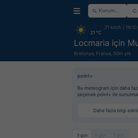
21 km/h
19:10
21 °C
Locmaria için M
Bretonya
,
Fransa
,
50m yrk
point+
Bu meteogram için daha faz
seçenek point+ ile sunulma
Daha fazla bilgi edin
3 gün
5 gün
7 gün