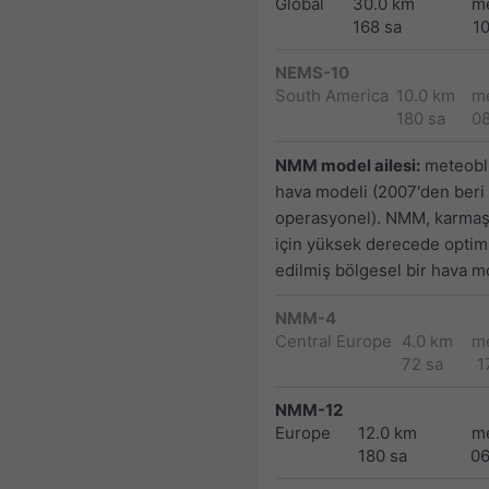
Global
30.0 km
m
168 sa
1
NEMS-10
South America
10.0 km
m
180 sa
0
NMM model ailesi:
meteoblu
hava modeli (2007'den beri
operasyonel). NMM, karmaşı
için yüksek derecede optim
edilmiş bölgesel bir hava mo
NMM-4
Central Europe
4.0 km
m
72 sa
1
NMM-12
Europe
12.0 km
m
180 sa
0