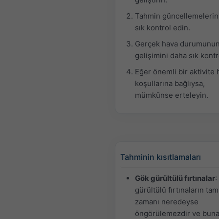
Tahmin güncellemelerin
sık kontrol edin.
Gerçek hava durumunu
gelişimini daha sık kontr
Eğer önemli bir aktivite
koşullarına bağlıysa,
mümkünse erteleyin.
Tahminin kısıtlamaları
Gök gürültülü fırtınalar
:
gürültülü fırtınaların tam
zamanı neredeyse
öngörülemezdir ve buna