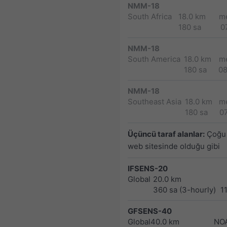
NMM-18
South Africa
18.0 km
m
180 sa
0
NMM-18
South America
18.0 km
m
180 sa
0
NMM-18
Southeast Asia
18.0 km
m
180 sa
0
Üçüncü taraf alanlar:
Çoğu 
web sitesinde olduğu gibi
IFSENS-20
Global
20.0 km
360 sa (3-hourly)
1
GFSENS-40
Global
40.0 km
NO