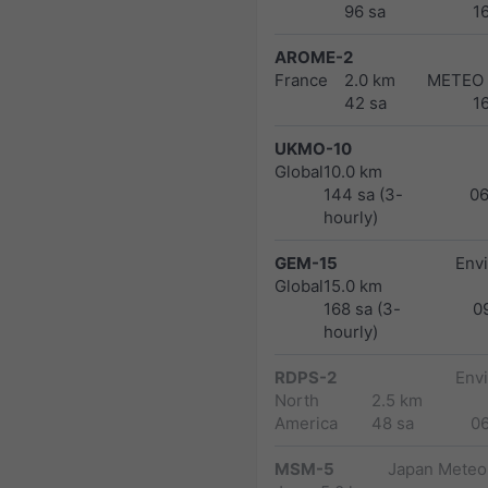
96 sa
1
AROME-2
France
2.0 km
METEO
42 sa
1
UKMO-10
Global
10.0 km
144 sa (3-
0
hourly)
GEM-15
Env
Global
15.0 km
168 sa (3-
0
hourly)
RDPS-2
Env
North
2.5 km
America
48 sa
0
MSM-5
Japan Meteor