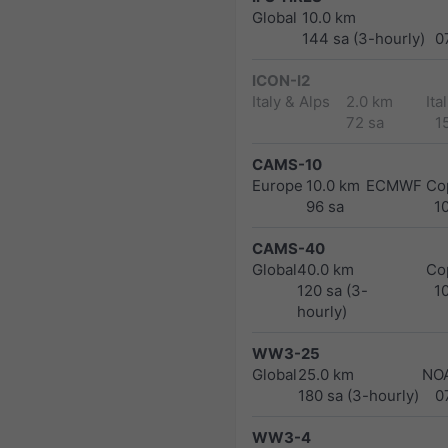
Global
10.0 km
144 sa (3-hourly)
0
ICON-I2
Italy & Alps
2.0 km
Ita
72 sa
1
CAMS-10
Europe
10.0 km
ECMWF Cop
96 sa
1
CAMS-40
Global
40.0 km
Co
120 sa (3-
1
hourly)
WW3-25
Global
25.0 km
NO
180 sa (3-hourly)
0
WW3-4