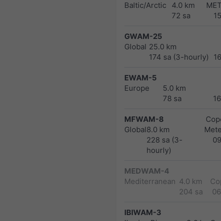
Baltic/Arctic
4.0 km
MET
72 sa
1
GWAM-25
Global
25.0 km
174 sa (3-hourly)
1
EWAM-5
Europe
5.0 km
78 sa
1
MFWAM-8
Cope
Global
8.0 km
Met
228 sa (3-
0
hourly)
MEDWAM-4
Mediterranean
4.0 km
Co
204 sa
06
IBIWAM-3