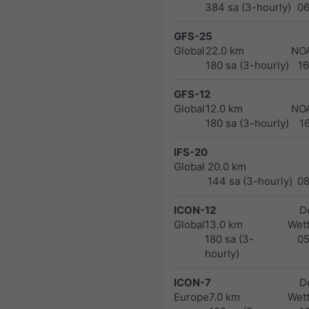
384 sa (3-hourly)
0
GFS-25
Global
22.0 km
NO
180 sa (3-hourly)
1
GFS-12
Global
12.0 km
NO
180 sa (3-hourly)
1
IFS-20
Global
20.0 km
144 sa (3-hourly)
0
ICON-12
D
Global
13.0 km
Wett
180 sa (3-
0
hourly)
ICON-7
D
Europe
7.0 km
Wett