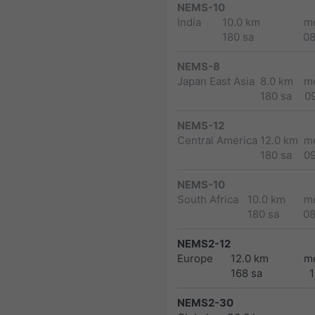
NEMS-10
India
10.0 km
m
180 sa
0
NEMS-8
Japan East Asia
8.0 km
m
180 sa
0
NEMS-12
Central America
12.0 km
m
180 sa
0
NEMS-10
South Africa
10.0 km
m
180 sa
0
NEMS2-12
Europe
12.0 km
m
168 sa
1
NEMS2-30