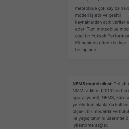
meteoblue çok sayıda hav
modeli işletir ve çeşitli
kaynaklardan açık veriler 
eder. Tüm meteoblue mode
özel bir Yüksek Performa
Kümesinde günde iki kez
hesaplanır.
NEMS model ailesi:
Geliştir
NMM ardılları (2013'ten beri
operasyonel). NEMS, küres
yerele tüm alanlarda kullanı
ölçekli bir modeldir ve bulut
ile yağış tahmini üzerinde 
iyileştirme sağlar.