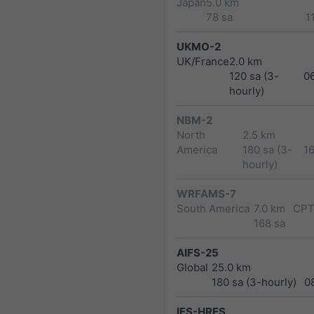
Japan
5.0 km
78 sa
1
UKMO-2
UK/France
2.0 km
120 sa (3-
0
hourly)
NBM-2
North
2.5 km
America
180 sa (3-
1
hourly)
WRFAMS-7
South America
7.0 km
CPT
168 sa
AIFS-25
Global
25.0 km
180 sa (3-hourly)
0
IFS-HRES