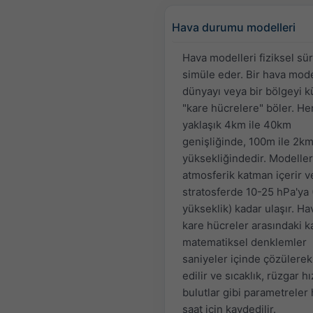
Hava durumu modelleri
Hava modelleri fiziksel sür
simüle eder. Bir hava mode
dünyayı veya bir bölgeyi 
"kare hücrelere" böler. He
yaklaşık 4km ile 40km
genişliğinde, 100m ile 2k
yüksekliğindedir. Modelle
atmosferik katman içerir v
stratosferde 10-25 hPa'ya
yükseklik) kadar ulaşır. Ha
kare hücreler arasındaki 
matematiksel denklemler
saniyeler içinde çözülerek
edilir ve sıcaklık, rüzgar h
bulutlar gibi parametreler
saat için kaydedilir.