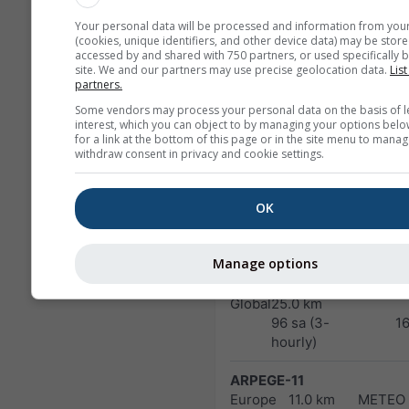
48 sa
1
Your personal data will be processed and information from you
(cookies, unique identifiers, and other device data) may be store
NAM-3
accessed by and shared with 750 partners, or used specifically b
site. We and our partners may use precise geolocation data.
List
North America
3.0 km
NO
partners.
60 sa
1
Some vendors may process your personal data on the basis of l
interest, which you can object to by managing your options belo
HRRR-2
for a link at the bottom of this page or in the site menu to manag
North America
3.0 km
NO
withdraw consent in privacy and cookie settings.
17 sa
1
OK
FV3-5
Alaska
5.0 km
NO
48 sa
1
Manage options
ARPEGE-25
Global
25.0 km
96 sa (3-
1
hourly)
ARPEGE-11
Europe
11.0 km
METEO