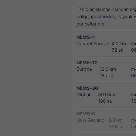
Tablo açıklaması (soldan sa
bölge, çözünürlük, kaynak 
güncellenme
NEMS-4
Central Europe
4.0 km
m
72 sa
0
NEMS-12
Europe
12.0 km
m
180 sa
0
NEMS-30
Global
30.0 km
m
180 sa
1
NEMS-8
New Zealand
8.0 km
m
180 sa
0