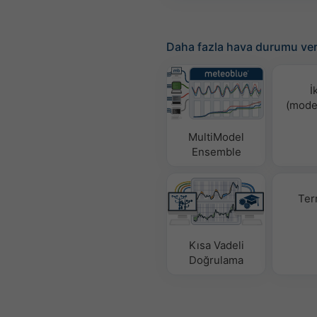
Daha fazla hava durumu ver
İ
(mode
MultiModel
Ensemble
Ter
Kısa Vadeli
Doğrulama