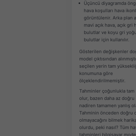
Üçüncü diyagramda öng
hava koşulları hava ikonl
görüntülenir. Arka plan 
mavi açık hava, açık gri h
bulutlar ve koyu gri yoğ
bulutlar için kullanılır.
Gösterilen değişkenler d
model çıktısından alınmıştı
seçilen yerin tam yüksekli
konumuna göre
ölçeklendirilmemiştir.
Tahminler çoğunlukla tam i
olur, bazen daha az doğru 
nadiren tamamen yanlış ola
Tahminin önceden doğru 
olmayacağını bilmek harik
olurdu, peki nasıl? Tüm ha
tahminleri bilgisayar model