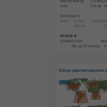
Iberian Biscay
3.0 km
Co
Irish
216 sa
1
BALWAM-2
Baltic
2.0 km
Copernic
144 sa
1
RTOFS-9
Global
9.0 km
NO
192 sa (3-hourly)
0
Dünya çapında kapsama a