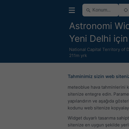
Astronomi Wid
Yeni Delhi için
National Capital Territory of 
211m yrk
Tahminimiz sizin web siten
meteoblue hava tahminlerini 
sitenize entegre edin. Parame
yapılandırın ve aşağıda göste
kodunu web sitenize kopyalay
Widget duyarlı tasarıma sahip
sitenize en uygun şekilde yer