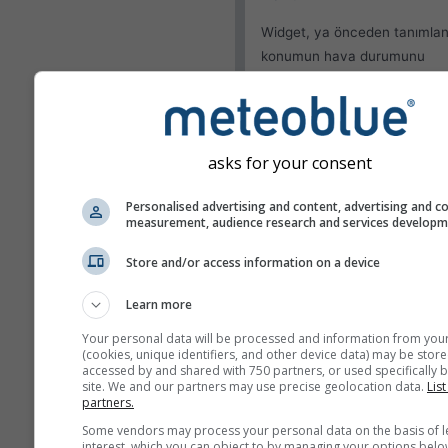
Widget, ya önceden tanımlan
konumun hava durumunu
gösterebilir ya da sitenizi ziy
eden her bir ziyaretçinin ko
algılamayı deneyebilir.
Mevcut konumu kulla
asks for your consent
Kullanıcı konumunu te
Personalised advertising and content, advertising and c
measurement, audience research and services develop
Görünüm
Store and/or access information on a device
Özellikler
Learn more
Sıcaklık ve nemi atla
Your personal data will be processed and information from you
(cookies, unique identifiers, and other device data) may be store
accessed by and shared with 750 partners, or used specifically b
site. We and our partners may use precise geolocation data.
List
partners.
Daha fazla hava durumu ver
Some vendors may process your personal data on the basis of l
interest, which you can object to by managing your options belo