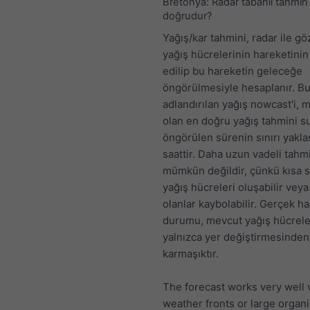
Bretonya: Radar tabanlı tahmin
doğrudur?
Yağış/kar tahmini, radar ile g
yağış hücrelerinin hareketini
edilip bu hareketin geleceğe
öngörülmesiyle hesaplanır. Bu
adlandırılan yağış nowcast'i,
olan en doğru yağış tahmini s
öngörülen sürenin sınırı yaklaş
saattir. Daha uzun vadeli tahm
mümkün değildir, çünkü kısa 
yağış hücreleri oluşabilir vey
olanlar kaybolabilir. Gerçek h
durumu, mevcut yağış hücrele
yalnızca yer değiştirmesinde
karmaşıktır.
The forecast works very well
weather fronts or large organ