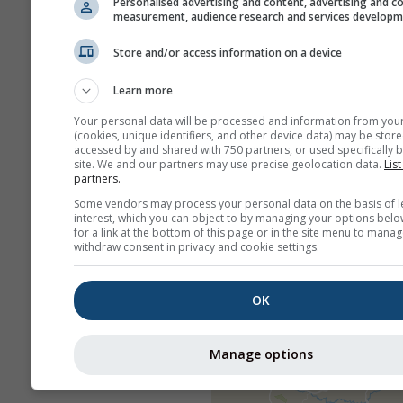
Personalised advertising and content, advertising and c
measurement, audience research and services develop
Store and/or access information on a device
Learn more
Your personal data will be processed and information from you
(cookies, unique identifiers, and other device data) may be store
accessed by and shared with 750 partners, or used specifically b
site. We and our partners may use precise geolocation data.
List
partners.
Some vendors may process your personal data on the basis of l
interest, which you can object to by managing your options belo
for a link at the bottom of this page or in the site menu to manag
withdraw consent in privacy and cookie settings.
OK
Manage options