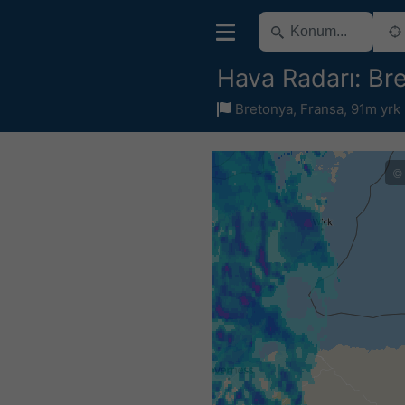
Hava Radarı: Br
Bretonya
,
Fransa
,
91m yrk
©