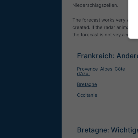
Niederschlagszellen.
The forecast works very well 
created. If the radar animatio
the forecast is not vey accurat
Frankreich: Ander
Provence-Alpes-Côte
d’Azur
Bretagne
Occitanie
Bretagne: Wichtig