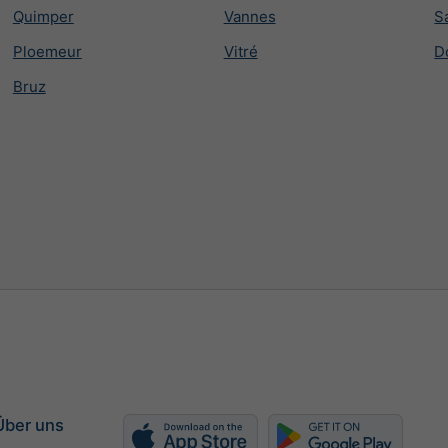
Quimper
Vannes
S
Ploemeur
Vitré
D
Bruz
Über uns