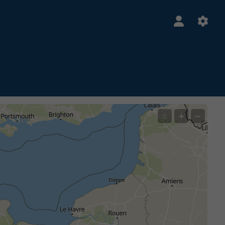
+
−
©