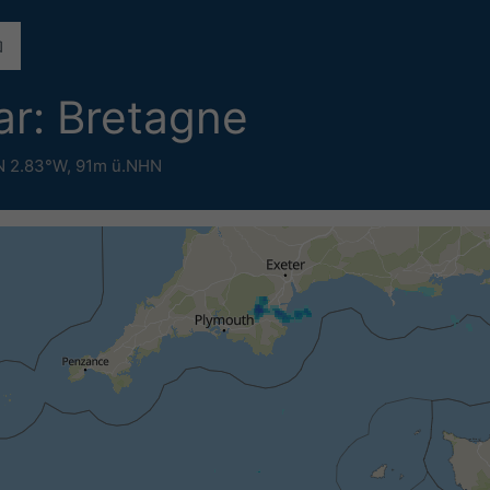
r: Bretagne
N 2.83°W,
91m ü.NHN