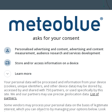
14:10
14:25
14:40
14:55
15:10
15:25
15:40
1
Moderat
Stark
Sehr schwer
Hagel
asks for your consent
 zeigt an, wo es gerade regnet oder schneit. Die Radarkarte wi
en Farben zeigen die Intensität des Niederschlags oder Schneefa
Personalised advertising and content, advertising and content
measurement, audience research and services development
eigen sehr starken Niederschlag an, der in der Regel mit Gewitte
t (nur Europa). Beachten Sie, dass Blitze in der Vorhersage ni
Store and/or access information on a device
iben einige Länder kein Wetterradarnetz, und in diesen Länder
, die weniger genau sind als ein Echtzeit-Wetterradar.
Learn more
 ist die radargestützte Vorhersage?
Your personal data will be processed and information from your device
(cookies, unique identifiers, and other device data) may be stored by,
accessed by and shared with 750 partners, or used specifically by this
 wird berechnet, indem die Bewegung der vom Radar beobacht
site. We and our partners may use precise geolocation data.
List of
poliert wird. Dieser so genannte Niederschlags-Nowcast ist di
partners.
st auf etwa eine Stunde begrenzt. Längere Vorhersagen sind nic
Some vendors may process your personal data on the basis of legitimate
interest, which you can object to by managing your options below. Look
der bestehende verschwinden. Das reale Wetter ist komplexer 