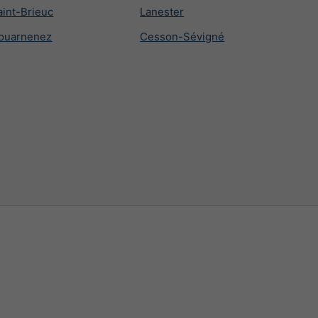
aint-Brieuc
Lanester
ouarnenez
Cesson-Sévigné