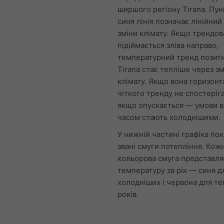
ширшого регіону Tirana. Пу
синя лінія позначає лінійний
зміни клімату. Якщо трендова
підіймається зліва направо,
температурний тренд позити
Tirana стає тепліше через зм
клімату. Якщо вона горизонт
чіткого тренду не спостеріга
якщо опускається — умови в 
часом стають холоднішими.
У нижній частині графіка пок
звані смуги потепління. Кож
кольорова смуга представл
температуру за рік — синя д
холодніших і червона для т
років.