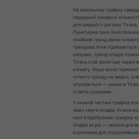
На верхньому графіку навед
середньої сумарної кількості
для ширшого регіону Tirana.
Пунктирна синя лінія познач
лінійний тренд зміни клімат
трендова лінія підіймається 
направо, тренд опадів позити
Tirana стає вологіше через з
клімату. Якщо вона горизонт
чіткого тренду не видно, а 
опускається — умови в Tiran
стають сухішими.
У нижній частині графіка пок
звані смуги опадів. Кожна к
смуга відображає сумарну кі
опадів за рік — зелена для в
коричнева для посушливіших