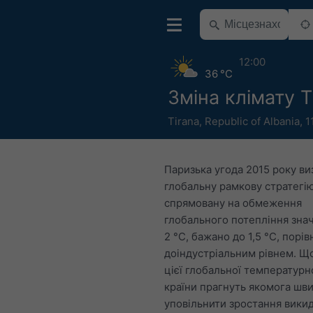
12:00
36 °C
Зміна клімату T
Tirana
,
Republic of Albania
,
1
Паризька угода 2015 року ви
глобальну рамкову стратегію
спрямовану на обмеження
глобального потепління зна
2 °C, бажано до 1,5 °C, порів
доіндустріальним рівнем. Щ
цієї глобальної температурн
країни прагнуть якомога шв
уповільнити зростання викид