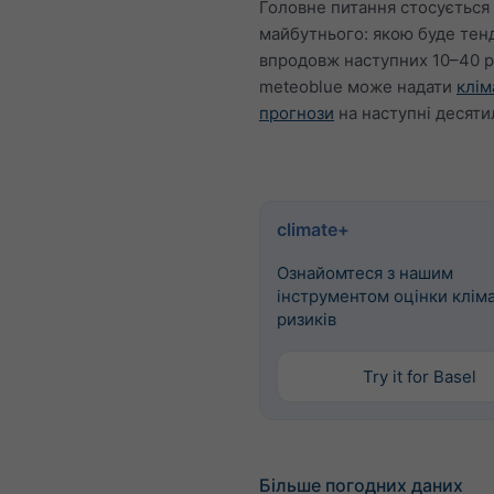
Головне питання стосується
майбутнього: якою буде тен
впродовж наступних 10–40 р
meteoblue може надати
клім
прогнози
на наступні десятил
climate+
Ознайомтеся з нашим
інструментом оцінки клім
ризиків
Try it for Basel
Більше погодних даних