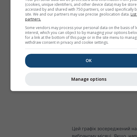
(cookies, unique identifiers, and other device data) may be store
accessed by and shared with 750 partners, or used specifically b
site. We and our partners may use precise geolocation data.
List
partners.
Some vendors may process your personal data on the basis of l
interest, which you can object to by managing your options belo
for a link at the bottom of this page or in the site menu to manag
withdraw consent in privacy and cookie settings.
OK
Manage options
Цей графік зосереджений на
вибраному місяці. Якщо, нап