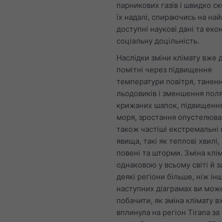
парникових газів і швидко с
їх надалі, спираючись на на
доступні наукові дані та еко
соціальну доцільність.
Наслідки зміни клімату вже 
помітні через підвищення
температури повітря, танен
льодовиків і зменшення пол
крижаних шапок, підвищення
моря, зростання опустелюва
також частіші екстремальні 
явища, такі як теплові хвилі,
повені та шторми. Зміна клім
однаковою у всьому світі й з
деякі регіони більше, ніж інш
наступних діаграмах ви мож
побачити, як зміна клімату в
вплинула на регіон Tirana за