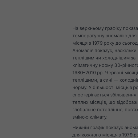
На верхньому графіку показ
температурну аномалію для
місяця з 1979 року до сьогод
Аномалія показує, наскільки
теплішим чи холоднішим за
кліматичну норму 30-річног
1980–2010 рр. Червоні місяц
теплішими, а сині — холодн
норму. У більшості місць з р
спостерігається збільшення 
теплих місяців, що відображ
глобальне потепління, пов’яз
зміною клімату.
Нижній графік показує анома
для кожного місяця з 1979 р