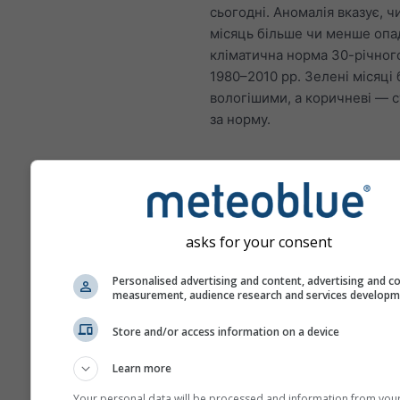
сьогодні. Аномалія вказує, ч
місяць більше чи менше опад
кліматична норма 30-річног
1980–2010 рр. Зелені місяці 
вологішими, а коричневі — 
за норму.
Зміна клімату – Tirana Ано
температури та опадів за 
asks for your consent
Місяць
Personalised advertising and content, advertising and c
measurement, audience research and services develop
Jan
Feb
Mar
A
Store and/or access information on a device
May
Jun
Jul
Au
Sep
Oct
Nov
De
Learn more
Your personal data will be processed and information from you