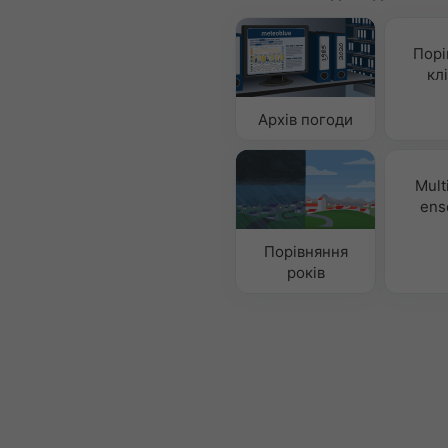
Порі
кл
Архів погоди
Mult
ens
Порівняння
років