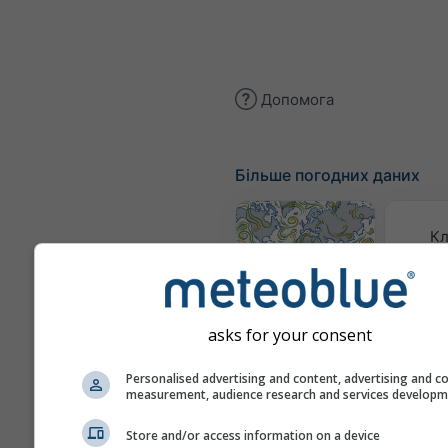
Допомога
Більше погодних даних
Кл
(модел
Карта вітру
asks for your consent
Карти
Personalised advertising and content, advertising and c
measurement, audience research and services develop
Сезонний
Store and/or access information on a device