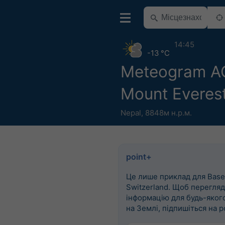
14:45
-13 °C
Meteogram 
Mount Everes
Nepal
,
8848м н.р.м.
point+
Це лише приклад для Basel
Switzerland. Щоб перегля
інформацію для будь-яког
на Землі, підпишіться на p