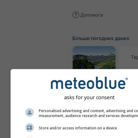
Допомога
Більше погодних даних
Те
Meteogram
AGRO
asks for your consent
Кл
(модел
Personalised advertising and content, advertising and c
measurement, audience research and services develop
Сезонний
Store and/or access information on a device
прогноз