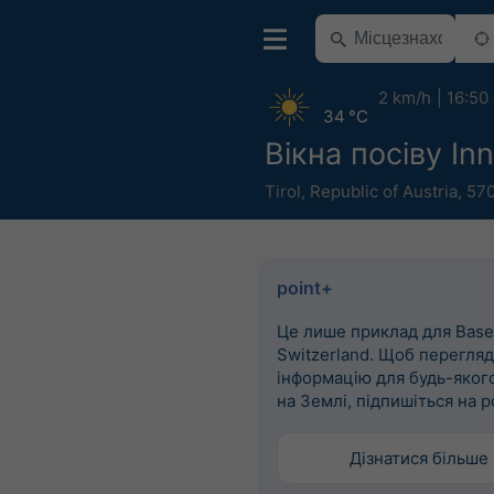
2 km/h
16:50
34 °C
Вікна посіву In
Tirol
,
Republic of Austria
,
570
point+
Це лише приклад для Basel
Switzerland. Щоб перегля
інформацію для будь-яког
на Землі, підпишіться на p
Дізнатися більше