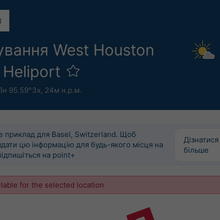
ування West Houston
 Heliport
Пн 95.59°Зх,
24м н.р.м.
 приклад для Basel, Switzerland. Щоб
Дізнатися
дати цю інформацію для будь-якого місця на
більше
підпишіться на point+
ilable for the selected location