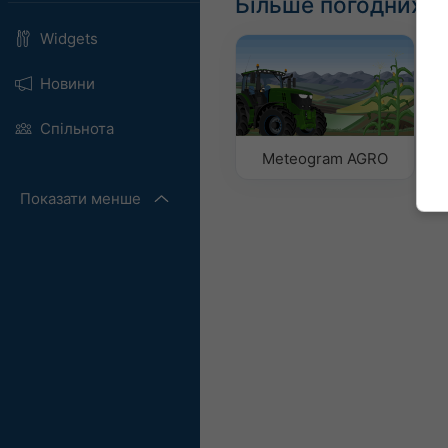
Більше погодних д
Widgets
Новини
Спільнота
Meteogram AGRO
Показати менше