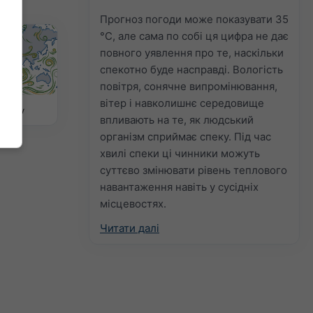
Прогноз погоди може показувати 35
°C, але сама по собі ця цифра не дає
повного уявлення про те, наскільки
спекотно буде насправді. Вологість
повітря, сонячне випромінювання,
вітер і навколишнє середовище
вітру
впливають на те, як людський
організм сприймає спеку. Під час
хвилі спеки ці чинники можуть
суттєво змінювати рівень теплового
навантаження навіть у сусідніх
місцевостях.
Читати далі