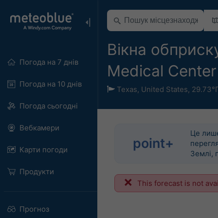
Вікна обприск
Погода на 7 днів
Medical Center
Погода на 10 днів
Texas
,
United States
,
29.73°
Погода сьогодні
Вебкамери
Це лише
point+
перегля
Карти погоди
Землі, 
Продукти
This forecast is not ava
Прогноз