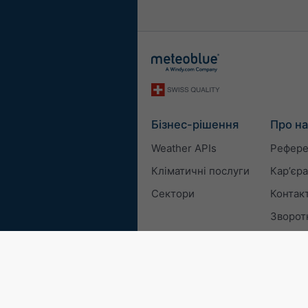
Бізнес-рішення
Про на
Weather APIs
Рефере
Кліматичні послуги
Карʼєра
Сектори
Контак
Зворотн
© 2026 meteoblue