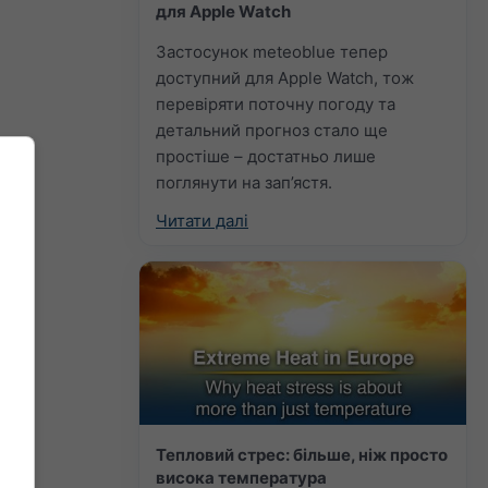
для Apple Watch
Застосунок meteoblue тепер
доступний для Apple Watch, тож
перевіряти поточну погоду та
детальний прогноз стало ще
простіше – достатньо лише
поглянути на зап’ястя.
Читати далі
Тепловий стрес: більше, ніж просто
висока температура