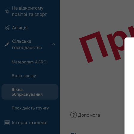
Пр
На відкритому
повітрі та спорт
Авіяція
Сільське
господарство
Meteogram AGRO
Вікна посіву
Вікна
обприскування
Прохідність ґрунту
Допомога
Історія та клімат