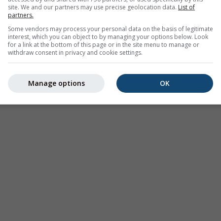
аних
site. We and our partners may use precise geolocation data.
List of
partners.
Some vendors may process your personal data on the basis of legitimate
interest, which you can object to by managing your options below. Look
for a link at the bottom of this page or in the site menu to manage or
withdraw consent in privacy and cookie settings.
Траєкторії
AIR
Карта 
Manage options
OK