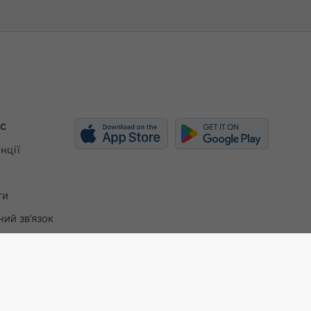
с
нції
ти
ий зв’язок
ISO 9001 certificate
Налаштування конфіден