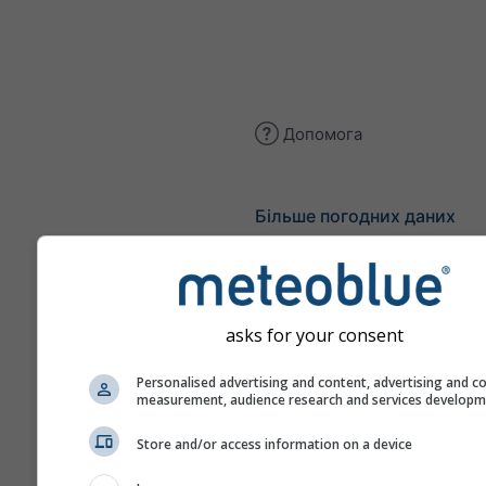
Допомога
Більше погодних даних
Ast
Se
asks for your consent
Метеограми
Personalised advertising and content, advertising and c
measurement, audience research and services develop
Штю
Store and/or access information on a device
Сонд