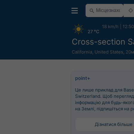
18 km/h
12:50
27 °C
Cross-section S
California
,
United States
,
20м
point+
Це лише приклад для Basel
Switzerland. Щоб перегля
інформацію для будь-яког
на Землі, підпишіться на p
Дізнатися більше