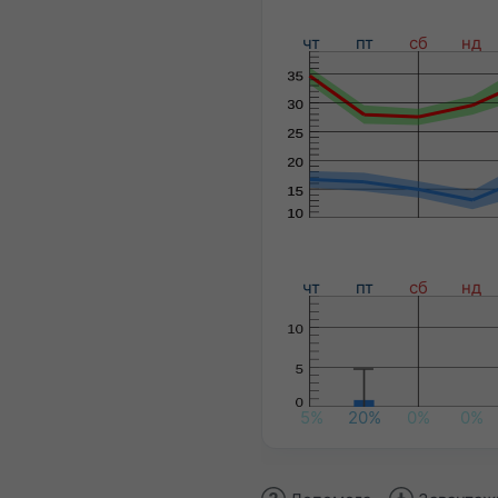
чт
пт
сб
нд
чт
пт
сб
нд
5%
20%
0%
0%