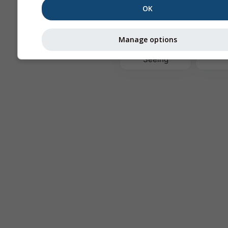
OK
Те
Manage options
Astronomy
Seeing