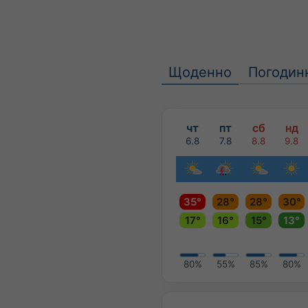
Щоденно
Погодин
чт
пт
сб
нд
6.8
7.8
8.8
9.8
35°
28°
28°
30°
17°
16°
15°
13°
80%
55%
85%
80%