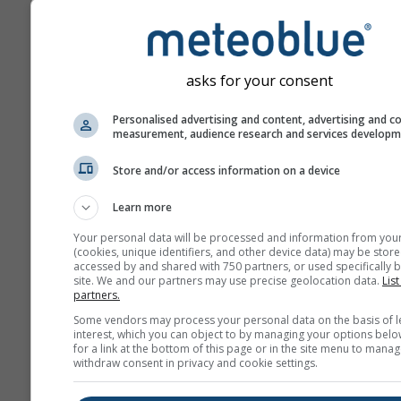
днів прогнозу наперед.
Прогноз створюється за
допомогою «ensemble»-
моделей. Виконується к
asks for your consent
прогонів моделі з різни
Personalised advertising and content, advertising and c
початковими параметра
measurement, audience research and services develop
точніше оцінити
передбачуваність прогно
Store and/or access information on a device
Learn more
Більше погодних даних
Your personal data will be processed and information from you
(cookies, unique identifiers, and other device data) may be store
accessed by and shared with 750 partners, or used specifically b
site. We and our partners may use precise geolocation data.
List
Mult
partners.
ens
Some vendors may process your personal data on the basis of l
interest, which you can object to by managing your options belo
for a link at the bottom of this page or in the site menu to manag
Сезонний
withdraw consent in privacy and cookie settings.
прогноз