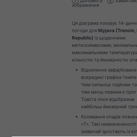
Допомога
Завантаж
зображення
Ця діаграма показує 14-ден
погоди для
Myjava (Trencin,
Republic)
із щоденними
метеосимволами, мінімальн
максимальними температур
кількістю та ймовірністю опа
Відхилення зафарбоване
всередині графіка темпе
Чим сильніші підйоми та
тим менш певним є прог
Товста лінія відображає
найбільш ймовірний тре
Коливання опадів познач
«T». Такі невизначеності
зазвичай зростають із кі