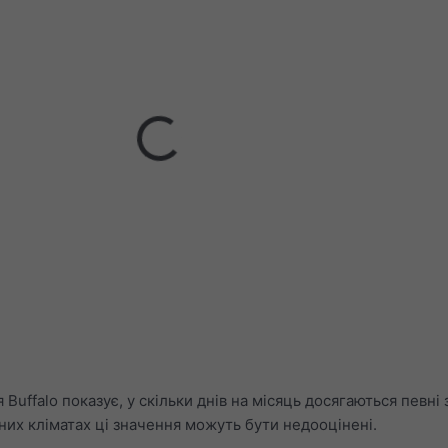
я Buffalo показує, у скільки днів на місяць досягаються певні
нних кліматах ці значення можуть бути недооцінені.