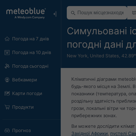
Симульовані іс
Погода на 7 днів
погодні дані д
Погода на 10 днів
New York
,
United States
,
42.89
Погода сьогодні
Кліматичні діаграми meteobl
Вебкамери
будь-якого місця на Землі. В
Карти погоди
показники (температура, опа
роздільну здатність приблизн
Продукти
грози, локальні вітри чи тор
прибережних зонах.
Ви можете дослідити клімат
Прогноз
Західної Африки
,
пустелі Са