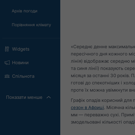
Архів погоди
Порівняння клімату
«Середнє денне максимальне
Widgets
пересічного дня кожного міс
лінія) відображає середню м
Новини
та синя лінії) показують се
місяця за останні 30 років. 
Спільнота
готові до спекотніших і хол
проте їх можна увімкнути вни
Показати менше
Графік опадів корисний для 
сезон в Африці
. Місячна кіл
мм — переважно сухі. Приміт
змодельовані кількості опаді