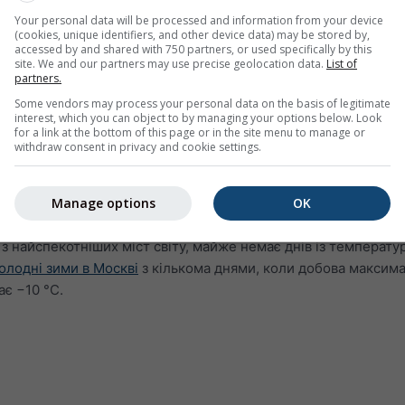
Your personal data will be processed and information from your device
(cookies, unique identifiers, and other device data) may be stored by,
accessed by and shared with 750 partners, or used specifically by this
site. We and our partners may use precise geolocation data.
List of
partners.
Some vendors may process your personal data on the basis of legitimate
interest, which you can object to by managing your options below. Look
for a link at the bottom of this page or in the site menu to manage or
withdraw consent in privacy and cookie settings.
Manage options
OK
ратур для Buffalo показує, скільки днів на місяць досягают
 з найспекотніших міст світу, майже немає днів із температ
олодні зими в Москві
з кількома днями, коли добова максим
ає −10 °C.