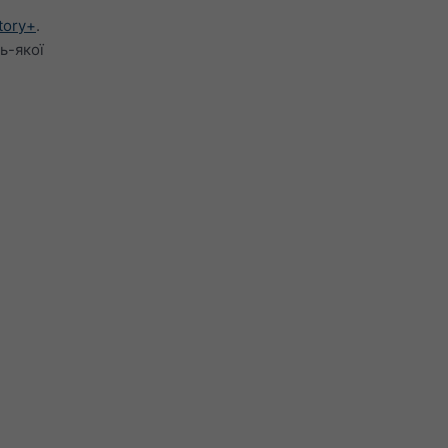
tory+
.
ь-якої