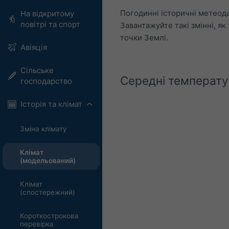
Погодинні історичні метеода
На відкритому
повітрі та спорт
Завантажуйте такі змінні, як
точки Землі.
Авіяція
Сільське
Середні температур
господарство
Історія та клімат
Зміна клімату
Клімат
(модельований)
Клімат
(спостережний)
Короткострокова
перевірка