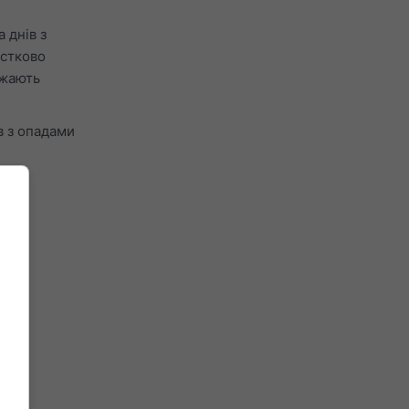
 днів з
астково
жають
ів з опадами