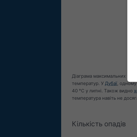
Діаграма максимальних темпе
температур. У
Дубаї
, одному
40 °C у липні. Також видно
х
температура навіть не досяг
Кількість опадів