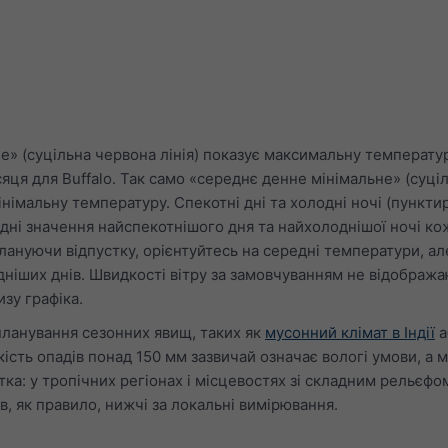
» (суцільна червона лінія) показує максимальну температу
яця для Buffalo. Так само «середнє денне мінімальне» (суці
інімальну температуру. Спекотні дні та холодні ночі (пункти
редні значення найспекотнішого дня та найхолоднішої ночі к
Плануючи відпустку, орієнтуйтесь на середні температури, ал
одніших днів. Швидкості вітру за замовчуванням не відобража
зу графіка.
планування сезонних явищ, таких як
мусонний клімат в Індії
а
ькість опадів понад 150 мм зазвичай означає вологі умови, а 
ка: у тропічних регіонах і місцевостях зі складним рельєфо
в, як правило, нижчі за локальні вимірювання.