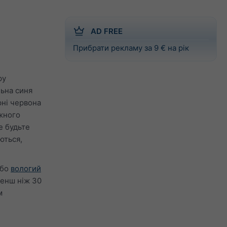
AD FREE
Прибрати рекламу за 9 € на рік
ру
льна синя
рні червона
ожного
е будьте
ються,
бо
вологий
менш ніж 30
м