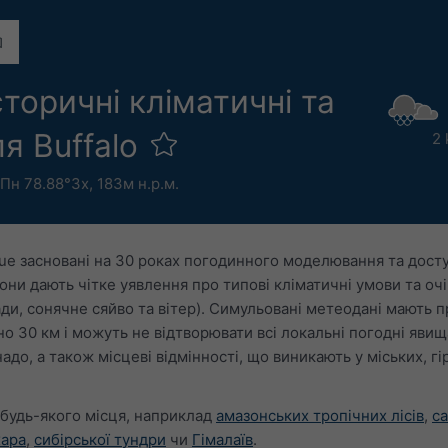
торичні кліматичні та
ля Buffalo
2 
°Пн 78.88°Зх,
183м н.р.м.
ue засновані на 30 роках погодинного моделювання та досту
они дають чітке уявлення про типові кліматичні умови та очі
ди, сонячне сяйво та вітер). Симульовані метеодані мають 
о 30 км і можуть не відтворювати всі локальні погодні явища
надо, а також місцеві відмінності, що виникають у міських, гі
 будь-якого місця, наприклад
амазонських тропічних лісів
,
с
хара
,
сибірської тундри
чи
Гімалаїв
.