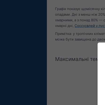
Графік показує щомісячну кіл
опадами. Дні з менш ніж 20
хмарними, а з понад 80% — с
хмарні дні,
Соссусвлей у пус
Примітка: у тропічних клімат
може бути завищена до двох 
Максимальні темп