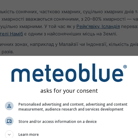
ькість сонячних, частково хмарних, суцільно хмарних днів та
% хмарності вважаються сонячними, з 20–80% хмарності — ч
уцільно хмарними. У той час як у
Рейкʼявіку, Ісландія
перева
телі Наміб
є одним з найсонячніших місць на Землі.
ичних зонах, наприклад у Малайзії чи Індонезії, кількість дн
разів.
ератури
asks for your consent
Personalised advertising and content, advertising and content
measurement, audience research and services development
Store and/or access information on a device
Learn more