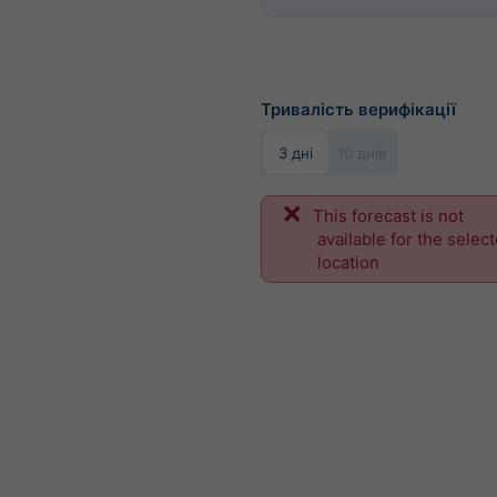
Тривалість верифікації
3 дні
10 днів
This forecast is not
available for the selec
location