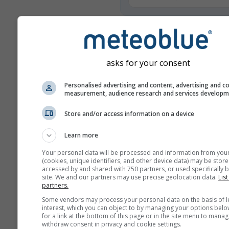
Більше погодних даних
asks for your consent
Mult
Personalised advertising and content, advertising and c
ens
measurement, audience research and services develop
Порівняння
Store and/or access information on a device
років
Learn more
Your personal data will be processed and information from you
Порі
(cookies, unique identifiers, and other device data) may be store
кл
accessed by and shared with 750 partners, or used specifically b
site. We and our partners may use precise geolocation data.
List
partners.
Архів погоди
Some vendors may process your personal data on the basis of l
interest, which you can object to by managing your options belo
for a link at the bottom of this page or in the site menu to manag
withdraw consent in privacy and cookie settings.