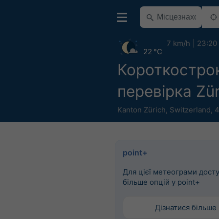
7 km/h
23:20
22 °C
Короткостро
перевірка Zür
Kanton Zürich
,
Switzerland
,
4
point+
Для цієї метеограми дост
більше опцій у point+
Дізнатися більше