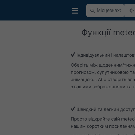
Функції mete
Індивідуальний і налашто
Оберіть між щоденним/тиж
прогнозом, супутниковою т
анімацією... Або створіть вл
з вашими зображеннями та т
Швидкий та легкий досту
Просто відкрийте свій meteo
нашим коротким посиланням