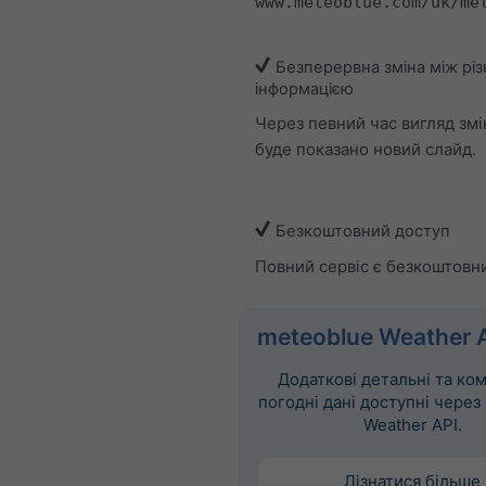
www.meteoblue.com/uk/me
Безперервна зміна між рі
інформацією
Через певний час вигляд змі
буде показано новий слайд.
Безкоштовний доступ
Повний сервіс є безкоштовн
meteoblue Weather 
Додаткові детальні та ко
погодні дані доступні через
Weather API.
Дізнатися більше