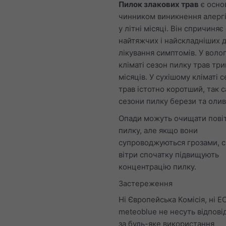
Пилок злакових трав
є осно
чинником виникнення алергі
у літні місяці. Він спричиняє 
найтяжчих і найскладніших 
лікування симптомів. У воло
кліматі сезон пилку трав три
місяців. У сухішому кліматі 
трав істотно коротший, так с
сезони пилку берези та олив
Опади можуть очищати повіт
пилку, але якщо вони
супроводжуються грозами, с
вітри спочатку підвищують
концентрацію пилку.
Застереження
Ні Європейська Комісія, ні E
meteoblue не несуть відпові
за будь-яке використання