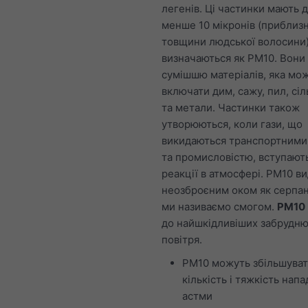
легенів. Ці частинки мають 
менше 10 мікронів (приблизн
товщини людської волосини)
визначаються як PM10. Вони
сумішшю матеріалів, яка мо
включати дим, сажу, пил, сіл
та метали. Частинки також
утворюються, коли гази, що
викидаються транспортними
та промисловістю, вступають
реакції в атмосфері. PM10 в
неозброєним оком як серпан
ми називаємо смогом.
PM10
до найшкідливіших забрудню
повітря.
PM10 можуть збільшува
кількість і тяжкість напа
астми