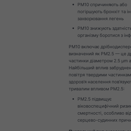
PM10 спричиняють або
погіршують бронхіт та ін
захворювання легень
PM10 знижують здатніст
організму боротися з ін
PM10 включає дрібнодиспер
визначений як PM2.5 — це д
частинки діаметром 2.5 μm 
Найбільший вплив забрудне
повітря твердими частинкам
здоров’я населення пов’язуют
тривалим впливом PM2.5:
PM2.5 підвищує
віковоспецифічний ризи
смертності, особливо ві
серцево-судинних причи