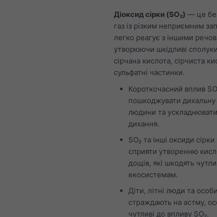
Діоксид сірки (SO₂)
— це бе
газ із різким неприємним зап
легко реагує з іншими речо
утворюючи шкідливі сполуки,
сірчана кислота, сірчиста ки
сульфатні частинки.
Короткочасний вплив S
пошкоджувати дихальну
людини та ускладнюват
дихання.
SO₂ та інші оксиди сірк
сприяти утворенню кисл
дощів, які шкодять чутл
екосистемам.
Діти, літні люди та особи
страждають на астму, о
чутливі до впливу SO₂.