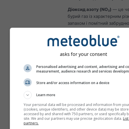
Діоксид азоту (NO₂)
— це ч
бурий газ із характерним різ
запахом і помітний забрудн
повітря. Основним джерелом
спалювання викопного палива
нафти й газу. Більшість NO₂ у
походить із вихлопних газів
asks for your consent
транспортних засобів. Діокси
важливим забруднювачем, о
Personalised advertising and content, advertising and c
measurement, audience research and services develop
сприяє утворенню озону, щ
суттєво впливати на здоров’
Store and/or access information on a device
NO₂ запалює слизову об
Learn more
легень і може знижуват
імунітет до легеневих і
Your personal data will be processed and information from you
(cookies, unique identifiers, and other device data) may be store
NO₂ спричиняє проблеми,
accessed by and shared with 750 partners, or used specifically b
site. We and our partners may use precise geolocation data.
хрипи, кашель, застуда, г
List
partners.
бронхіт