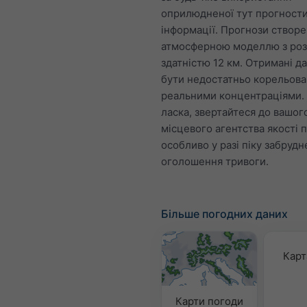
оприлюдненої тут прогност
інформації. Прогнози створе
атмосферною моделлю з ро
здатністю 12 км. Отримані д
бути недостатньо корельова
реальними концентраціями.
ласка, звертайтеся до вашог
місцевого агентства якості п
особливо у разі піку забруд
оголошення тривоги.
Більше погодних даних
Карт
Карти погоди