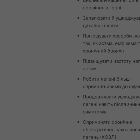
Викликати кашель і біль
першіння в горлі
Запалювати й ушкоджув
дихальні шляхи
Погіршувати хвороби ле
такі як астма, емфізема 
хронічний бронхіт
Підвищувати частоту нап
астми
Робити легені більш
сприйнятливими до інфе
Продовжувати ушкоджув
легені навіть після зник
симптомів
Спричиняти хронічне
обструктивне захворюв
легень (ХОЗЛ)