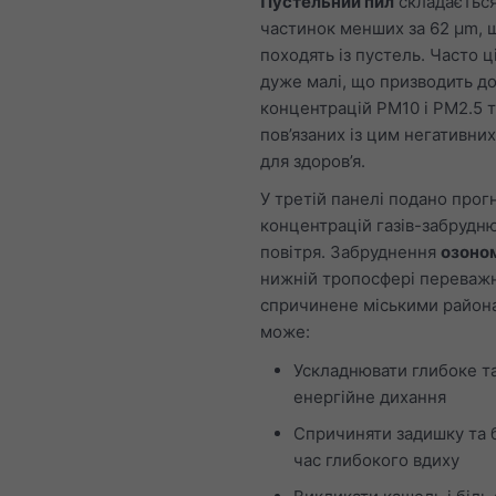
Пустельний пил
складається
частинок менших за 62 μm, 
походять із пустель. Часто ц
дуже малі, що призводить д
концентрацій PM10 і PM2.5 т
пов’язаних із цим негативних
для здоров’я.
У третій панелі подано прог
концентрацій газів-забрудн
повітря. Забруднення
озоном
нижній тропосфері переваж
спричинене міськими район
може:
Ускладнювати глибоке т
енергійне дихання
Спричиняти задишку та б
час глибокого вдиху