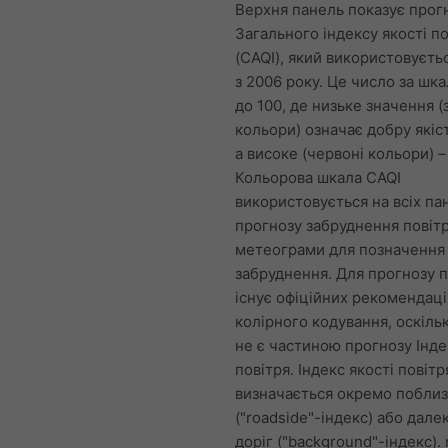
Верхня панель показує прог
Загального індексу якості по
(CAQI), який використовуєтьс
з 2006 року. Це число за шка
до 100, де низьке значення (
кольори) означає добру якіст
а високе (червоні кольори) –
Кольорова шкала CAQI
використовується на всіх па
прогнозу забруднення повіт
метеограми для позначення 
забруднення. Для прогнозу 
існує офіційних рекомендац
колірного кодування, оскіль
не є частиною прогнозу Інде
повітря. Індекс якості повітр
визначається окремо поблиз
("roadside"-індекс) або далек
доріг ("background"-індекс).