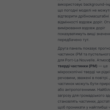
використовує background-ін
що погодні моделі не можут
відтворити дрібномасштабні
відмінності вздовж доріг. От
вимірювання вздовж доріг
показуватимуть вищі значенн
передбачено тут.
Друга панель показує прогн
частинок (PM та пустельног
для Port-La Nouvelle. Атмос
тверді частинки (PM)
— це
мікроскопічні тверді чи рідкі
речовини, зважені в повітрі
частинок можуть бути прир
або антропогенними. Найбі
загрозу для громадського зд
становлять частинки, достат
щоб проникати у найглибші 