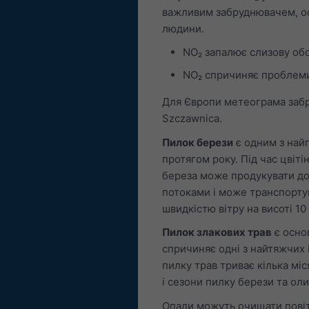
важливим забруднювачем, ос
людини.
NO₂ запалює слизову обо
NO₂ спричиняє проблеми, 
Для Європи метеограма забр
Szczawnica.
Пилок берези
є одним з найп
протягом року. Під час цвіті
береза може продукувати до
потоками і може транспортув
швидкістю вітру на висоті 10
Пилок злакових трав
є основ
спричиняє одні з найтяжчих 
пилку трав триває кілька міс
і сезони пилку берези та оли
Опади можуть очищати повітр