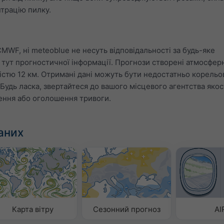
трацію пилку.
CMWF, ні meteoblue не несуть відповідальності за будь-яке
тут прогностичної інформації. Прогнози створені атмосфе
істю 12 км. Отримані дані можуть бути недостатньо корельо
удь ласка, звертайтеся до вашого місцевого агентства якост
нення або оголошення тривоги.
аних
Карта вітру
Сезонний прогноз
AI