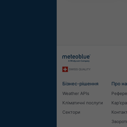
Бізнес-рішення
Про на
Weather APIs
Рефере
Кліматичні послуги
Карʼєра
Сектори
Контак
Зворотн