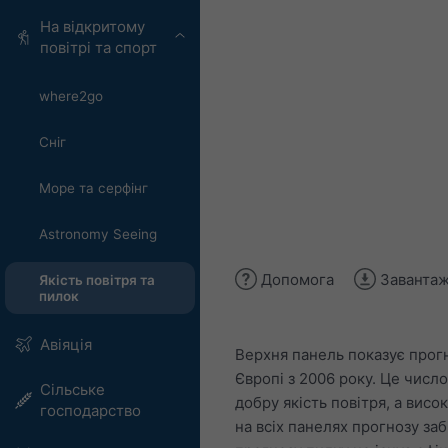
На відкритому
повітрі та спорт
where2go
Сніг
Море та серфінг
Astronomy Seeing
Допомога
Завантаж
Якість повітря та
пилок
Авіяція
Верхня панель показує прогн
Європі з 2006 року. Це число
Сільське
добру якість повітря, а вис
господарство
на всіх панелях прогнозу за