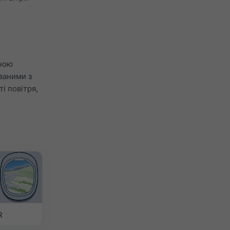
рною
ваними з
і повітря,
R