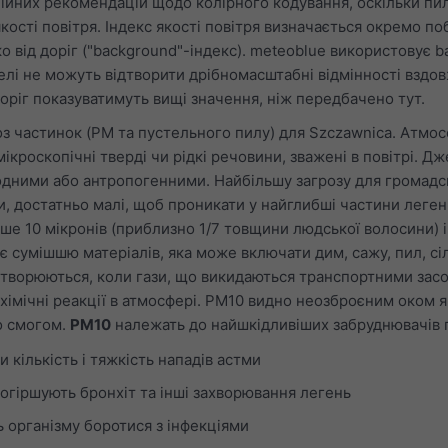
ційних рекомендацій щодо колірного кодування, оскільки пил
кості повітря. Індекс якості повітря визначається окремо по
ко від доріг ("background"-індекс). meteoblue використовує 
елі не можуть відтворити дрібномасштабні відмінності вздов
ріг показуватимуть вищі значення, ніж передбачено тут.
з частинок (PM та пустельного пилу) для Szczawnica. Атмос
ікроскопічні тверді чи рідкі речовини, зважені в повітрі. Д
дними або антропогенними. Найбільшу загрозу для громадс
и, достатньо малі, щоб проникати у найглибші частини легені
е 10 мікронів (приблизно 1/7 товщини людської волосини) і
є сумішшю матеріалів, яка може включати дим, сажу, пил, сі
утворюються, коли гази, що викидаються транспортними зас
хімічні реакції в атмосфері. PM10 видно неозброєним оком я
о смогом.
PM10
належать до найшкідливіших забруднювачів п
 кількість і тяжкість нападів астми
огіршують бронхіт та інші захворювання легень
 організму боротися з інфекціями