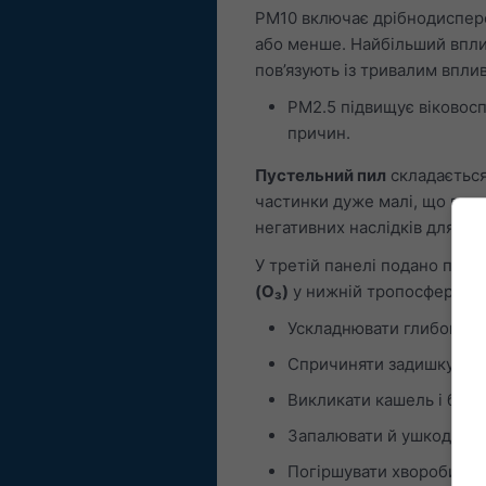
PM10 включає дрібнодисперс
або менше. Найбільший впли
пов’язують із тривалим впли
PM2.5 підвищує віковос
причин.
Пустельний пил
складається
частинки дуже малі, що приз
негативних наслідків для здо
У третій панелі подано прог
(O₃)
у нижній тропосфері пе
Ускладнювати глибоке т
Спричиняти задишку та б
Викликати кашель і біль 
Запалювати й ушкоджува
Погіршувати хвороби лег