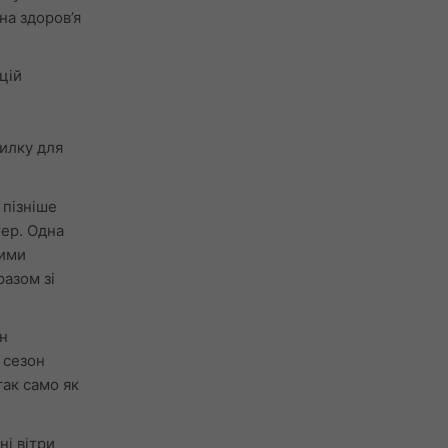
на здоров’я
цій
илку для
 пізніше
тер. Одна
ними
разом зі
ін
 сезон
так само як
і вітри