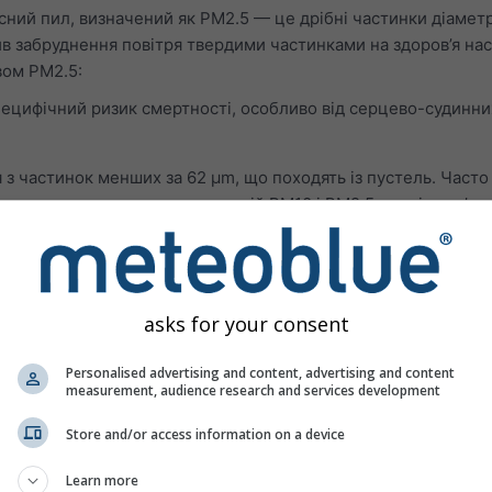
ний пил, визначений як PM2.5 — це дрібні частинки діамет
в забруднення повітря твердими частинками на здоров’я на
вом PM2.5:
пецифічний ризик смертності, особливо від серцево-судинни
 з частинок менших за 62 μm, що походять із пустель. Часто 
водить до високих концентрацій PM10 і PM2.5 та всіх пов’яза
ров’я.
нози концентрацій газів-забруднювачів повітря. Забрудненн
реважно спричинене міськими районами. Озон може:
asks for your consent
а енергійне дихання
іль під час глибокого вдиху
Personalised advertising and content, advertising and content
measurement, audience research and services development
або першіння в горлі
Store and/or access information on a device
ти дихальні шляхи
ень, такі як астма, емфізема та хронічний бронхіт
Learn more