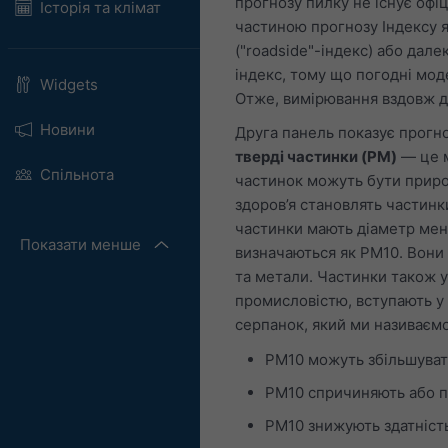
прогнозу пилку не існує офі
Історія та клімат
частиною прогнозу Індексу я
("roadside"-індекс) або дале
індекс, тому що погодні мод
Widgets
Отже, вимірювання вздовж до
Новини
Друга панель показує прогно
тверді частинки (PM)
— це м
Спільнота
частинок можуть бути приро
здоров’я становлять частинк
частинки мають діаметр менш
Показати менше
визначаються як PM10. Вони 
та метали. Частинки також 
промисловістю, вступають у 
серпанок, який ми називаєм
PM10 можуть збільшувати
PM10 спричиняють або п
PM10 знижують здатність