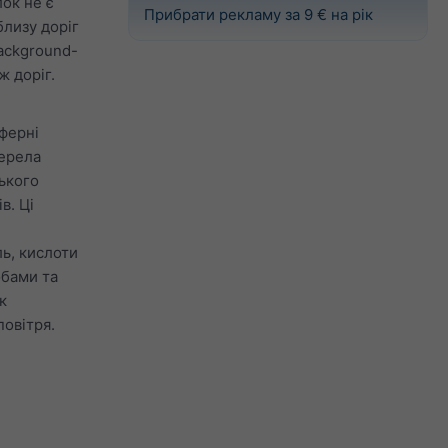
ок не є
Прибрати рекламу за 9 € на рік
близу доріг
background-
ж доріг.
ферні
жерела
ького
в. Ці
ль, кислоти
обами та
к
овітря.