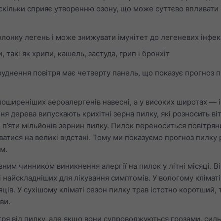
кільки сприяє утворенню озону, що може суттєво впливати 
лонку легень і може знижувати імунітет до легеневих інфек
такі як хрипи, кашель, застуда, грип і бронхіт
уднення повітря має четверту панель, що показує прогноз п
оширеніших аероалергенів навесні, а у високих широтах — і
ння дерева випускають крихітні зерна пилку, які розносить ві
 п’яти мільйонів зернин пилку. Пилок переноситься повітря
атися на великі відстані. Тому ми показуємо прогноз пилку 
 м.
ним чинником виникнення алергії на пилок у літні місяці. В
і найскладніших для лікування симптомів. У вологому кліматі
яців. У сухішому кліматі сезон пилку трав істотно коротший, 
ви.
я від пилку, але якщо вони супроводжуються грозами, сильн