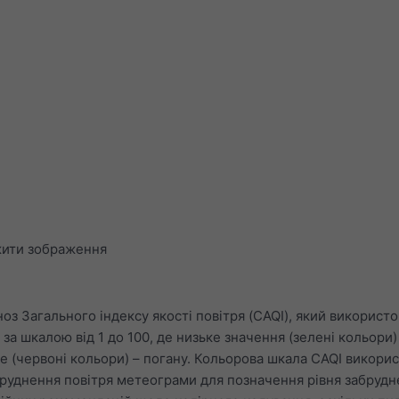
ити зображення
оз Загального індексу якості повітря (CAQI), який використо
 за шкалою від 1 до 100, де низьке значення (зелені кольори)
оке (червоні кольори) – погану. Кольорова шкала CAQI викори
бруднення повітря метеограми для позначення рівня забрудн