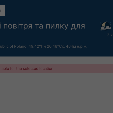
 повітря та пилку для
3 k
ublic of Poland
,
49.42°Пн 20.48°Сх,
464м н.р.м.
ilable for the selected location