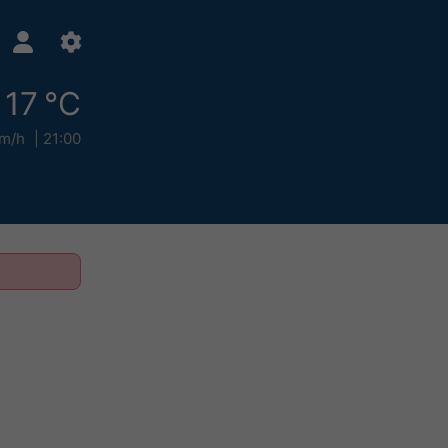
17 °C
m/h
21:00