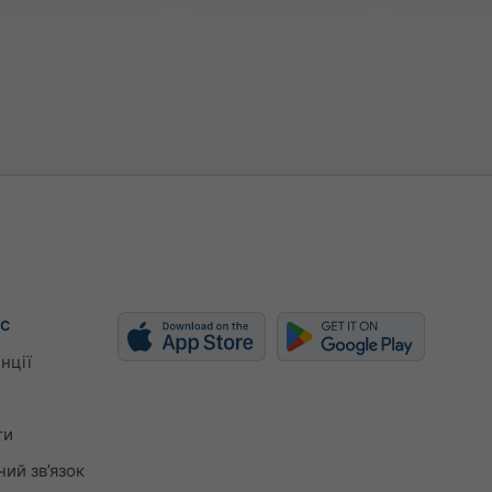
с
нції
ти
ий зв’язок