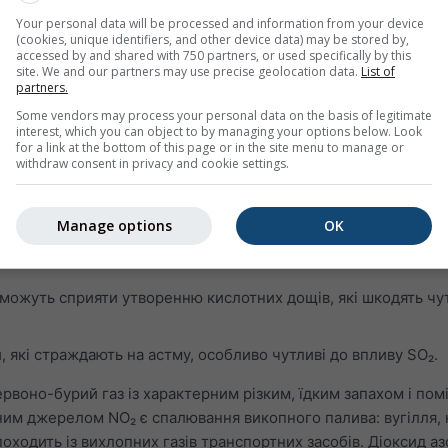
адів астми
Your personal data will be processed and information from your device
(cookies, unique identifiers, and other device data) may be stored by,
ийнятливими до інфекцій
accessed by and shared with 750 partners, or used specifically by this
site. We and our partners may use precise geolocation data.
List of
ти легені навіть після зникнення симптомів
partners.
Some vendors may process your personal data on the basis of legitimate
структивне захворювання легень (ХОЗЛ)
interest, which you can object to by managing your options below. Look
for a link at the bottom of this page or in the site menu to manage or
барвний газ із різким неприємним запахом. Він легко реагу
withdraw consent in privacy and cookie settings.
иві сполуки, такі як сірчана кислота, сірчиста кислота та с
Manage options
OK
₂ може пошкоджувати дихальну систему людини та ускладн
и можуть сприяти утворенню кислотних дощів, які шкодять ч
и, які страждають на астму, особливо чутливі до впливу SO₂.
рвоно-бурий газ із характерним різким, їдким запахом і пом
ним джерелом NO₂ є спалювання викопного палива: вугілля, 
 походить із вихлопних газів транспортних засобів. Діоксид аз