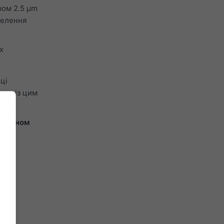
ром 2.5 μm
селення
х
ці
них із цим
я
озоном