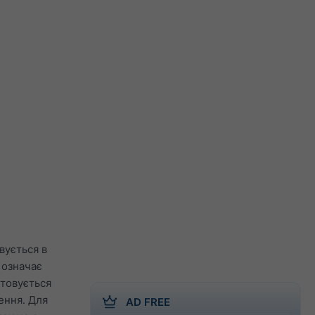
вується в
 означає
стовується
ення. Для
AD FREE