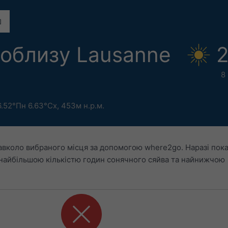
облизу Lausanne
2
8
.52°Пн 6.63°Сх,
453м н.р.м.
авколо вибраного місця за допомогою where2go. Наразі пок
 найбільшою кількістю годин сонячного сяйва та найнижчою