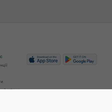
с
нції
ти
ий зв’язок