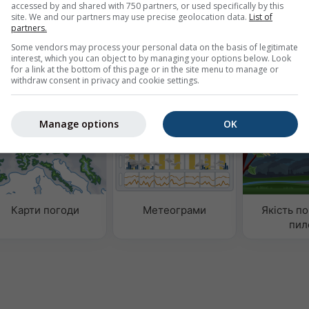
accessed by and shared with 750 partners, or used specifically by this
site. We and our partners may use precise geolocation data.
List of
partners.
Some vendors may process your personal data on the basis of legitimate
interest, which you can object to by managing your options below. Look
for a link at the bottom of this page or in the site menu to manage or
withdraw consent in privacy and cookie settings.
аних
Manage options
OK
Карти погоди
Метеограми
Якість по
пил