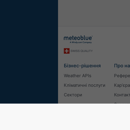
Бізнес-рішення
Про на
Weather APIs
Рефере
Кліматичні послуги
Карʼєра
Сектори
Контак
Зворотн