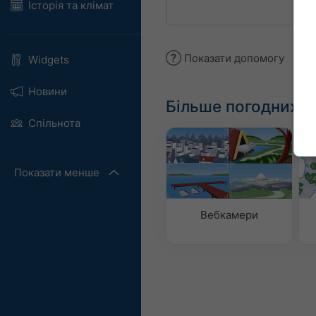
Історія та клімат
Показати допомогу
Widgets
Новини
Більше погодних д
Спільнота
Показати менше
Вебкамери