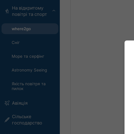
На відкритому
повітрі та спорт
where2go
Сніг
Море та серфінг
Astronomy Seeing
Якість повітря та
пилок
Авіяція
Сільське
господарство