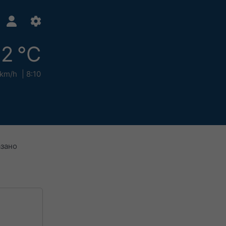
2 °C
 km/h
8:10
азано