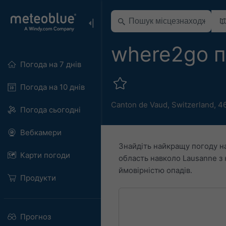
where2go п
Погода на 7 днів
Погода на 10 днів
Canton de Vaud
,
Switzerland
,
46
Погода сьогодні
Вебкамери
Знайдіть найкращу погоду н
Карти погоди
область навколо Lausanne з
ймовірністю опадів.
Продукти
Прогноз