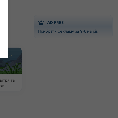
AD FREE
Прибрати рекламу за 9 € на рік
вітря та
ок