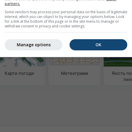
partners.
Some vendors may process your personal data on the basis of legitimate
interest, which you can object to by managing your options below. Look
for a link at the bottom of this page or in the site menu to manage or
withdraw consent in privacy and cookie settings.
аних
Manage options
OK
Карти погоди
Метеограми
Якість по
пил