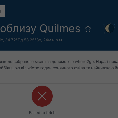
облизу Quilmes
ic
,
34.72°Пд 58.25°Зх,
24м н.р.м.
авколо вибраного місця за допомогою where2go. Наразі пок
найбільшою кількістю годин сонячного сяйва та найнижчою й
Failed to fetch