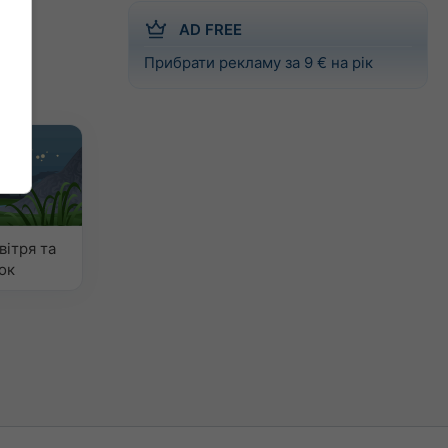
AD FREE
Прибрати рекламу за 9 € на рік
вітря та
ок