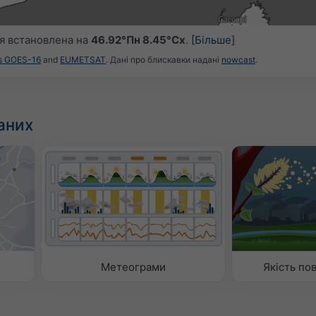
5
16:00
16:15
16:30
16:45
17:00
17:15
17:30
я встановлена на
46.92°Пн 8.45°Сх
.
[Більше]
es GOES-16
and
EUMETSAT
. Дані про блискавки надані
nowcast
.
аних
Метеограми
Якість пов