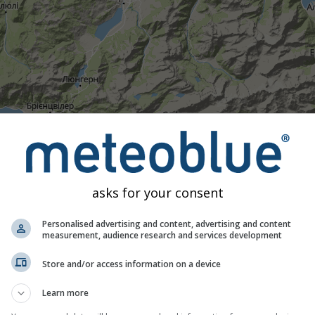
asks for your consent
Personalised advertising and content, advertising and content
measurement, audience research and services development
17:20
17:35
17:50
18:05
18:20
18:35
18:
Store and/or access information on a device
Помірний
Сильний
Дуже сильний
Град
становлена на 46.92°Пн 8.45°Сх. Ця анімація показує
радар 
Learn more
ки позначають блискавки. Дані надані
nowcast.de
(доступно 