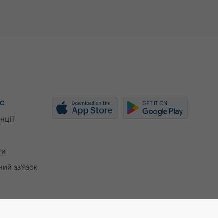
с
нції
ти
ий зв’язок
ISO 9001 certificate
Налаштування конфіден