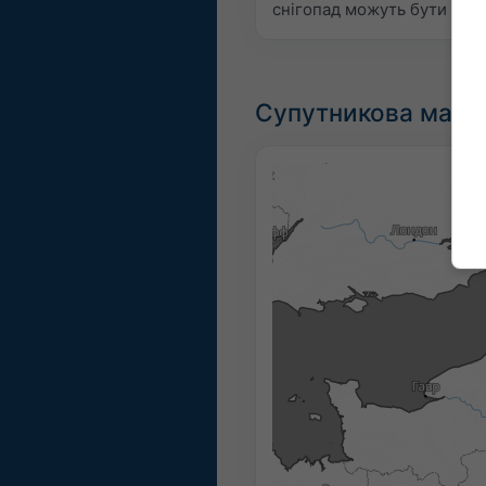
снігопад можуть бути нев
Супутникова мапа 