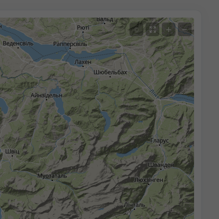
+
−
©