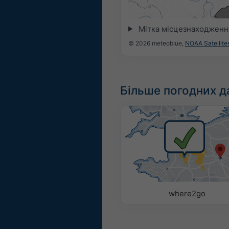
14:45
15:00
15:15
15:30
15:4
Мітка місцезнаходженн
© 2026 meteoblue,
NOAA Satellit
Більше погодних д
where2go