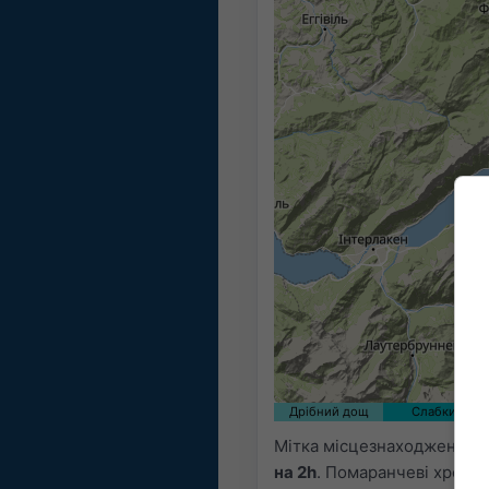
Дрібний дощ
Слабкий
Мітка місцезнаходження в
на 2h
. Помаранчеві хрести