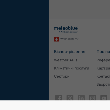
Бізнес-рішення
Про на
Weather APIs
Рефере
Кліматичні послуги
Карʼєра
Сектори
Контак
Зворотн
© 2026 meteoblue