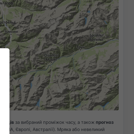
1h
3h
6h
9h
12h
18h
24h
50
19:05
19:20
19:35
19:50
опадів
за вибраний проміжок часу, а також
прогноз
у США, Європі, Австралії). Мряка або невеликий