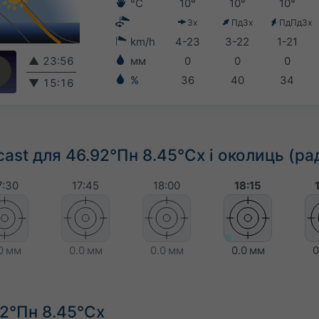
°C
10°
10°
10°
Зх
ПдЗх
ПдПдЗх
km/h
4-23
3-22
1-21
▲
23:56
мм
0
0
0
%
36
40
34
▼
15:16
ast для 46.92°Пн 8.45°Сх і околиць (ра
7:30
17:45
18:00
18:15
0 мм
0.0 мм
0.0 мм
0.0 мм
0
92°Пн 8.45°Сх