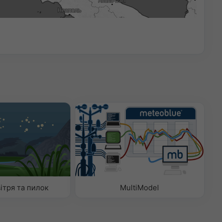
17:45
ітря та пилок
MultiModel