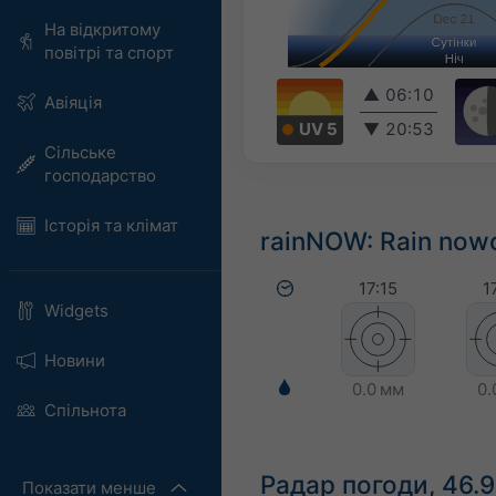
На відкритому
повітрі та спорт
▲
06:10
Авіяція
UV 5
▼
20:53
Сільське
господарство
Історія та клімат
rainNOW: Rain nowc
17:15
1
Widgets
Новини
0.0 мм
0.
Спільнота
Радар погоди, 46.
Показати менше