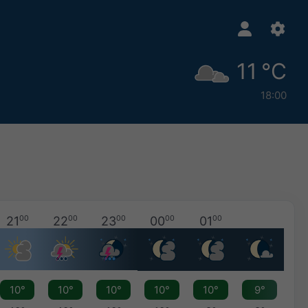
11 °C
18:00
21
00
22
00
23
00
00
00
01
00
10°
10°
10°
10°
10°
9°