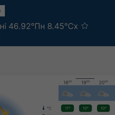
ні 46.92°Пн 8.45°Сх
.
18
00
19
00
20
00
°C
11°
10°
10°