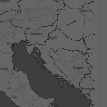
3h
6h
9h
12h
18h
24h