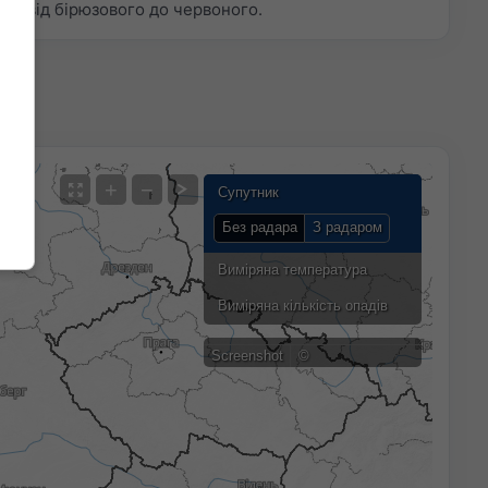
ом від бірюзового до червоного.
+
−
Супутник
Без радара
З радаром
Виміряна температура
Виміряна кількість опадів
Screenshot
©