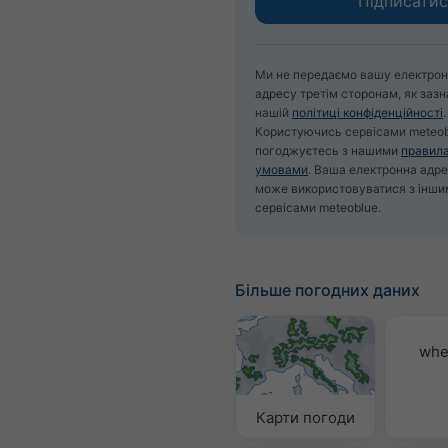
Ми не передаємо вашу електро
адресу третім сторонам, як зазн
нашій
політиці конфіденційності
.
Користуючись сервісами meteob
погоджуєтесь з нашими
правил
умовами
. Ваша електронна адр
може використовуватися з інши
сервісами meteoblue.
Більше погодних даних
whe
Карти погоди