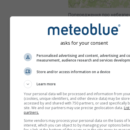
Попередження про небезпеч
meteoblue отримує від понад
офіційних агентств по всьому
meteoblue не несе відповіда
asks for your consent
фактичний зміст або характ
попереджень. Проблеми мо
Personalised advertising and content, advertising and c
повідомити через нашу
фор
measurement, audience research and services develop
зворотного зв’язку
; їх буде 
відповідним інстанціям.
Store and/or access information on a device
Поділитися цим прогн
Learn more
Your personal data will be processed and information from you
(cookies, unique identifiers, and other device data) may be store
accessed by and shared with 750 partners, or used specifically b
site. We and our partners may use precise geolocation data.
List
partners.
Some vendors may process your personal data on the basis of l
interest, which you can object to by managing your options belo
meteoMail - Warnin
for a link at the bottom of this page or in the site menu to manag