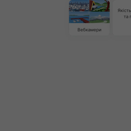
Якість
та 
Вебкамери