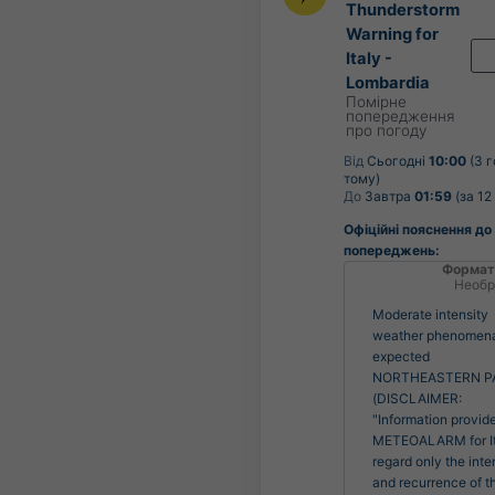
Thunderstorm
Warning for
Italy -
Lombardia
Помірне
попередження
про погоду
Від
Сьогодні
10:00
(3 
тому)
До
Завтра
01:59
(за 12
Офіційні пояснення до
попереджень:
Формат
Необр
Moderate intensity
weather phenomen
expected
NORTHEASTERN P
(DISCLAIMER:
"Information provid
METEOALARM for It
regard only the inte
and recurrence of t