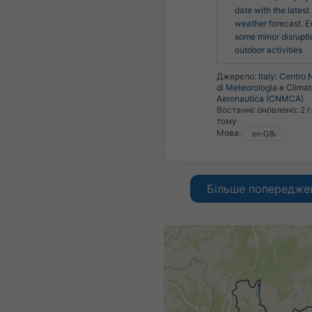
date with the latest 
weather forecast. E
some minor disruptio
outdoor activities
Джерело:
Italy: Centro
di Meteorologia e Climat
Aeronautica (CNMCA)
Востаннє оновлено:
2 
тому
Мова:
Більше попередже