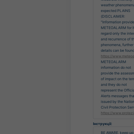
weather phenomen
expected PLAINS
(DISCLAIMER:
"Information provid
METEOALARM for It
regard only the inte
and recurrence of t
phenomena, further
details can be found
https://www.meteoa
METEOALARM
information do not
provide the assess
of impact on the terr
and they do not
represent the Offici
Alerts messages tha
issued by the Natio
Civil Protection Ser
https://www.protezi
Інструкції:
BE AWARE, keep up 