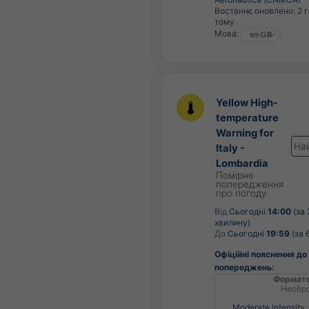
Востаннє оновлено:
2 
тому
Мова:
Yellow High-
temperature
Warning for
На
Italy -
Lombardia
Помірне
попередження
про погоду
Від
Сьогодні
14:00
(за 
хвилину)
До
Сьогодні
19:59
(за 
Офіційні пояснення до
попереджень:
Формат
Необр
Moderate intensity