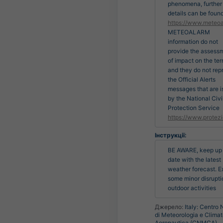
phenomena, further
details can be found
https://www.meteoa
METEOALARM
information do not
provide the assess
of impact on the terr
and they do not rep
the Official Alerts
messages that are 
by the National Civi
Protection Service
https://www.protezi
Інструкції:
BE AWARE, keep up 
date with the latest 
weather forecast. E
some minor disruptio
outdoor activities
Джерело:
Italy: Centro
di Meteorologia e Climat
Aeronautica (CNMCA)